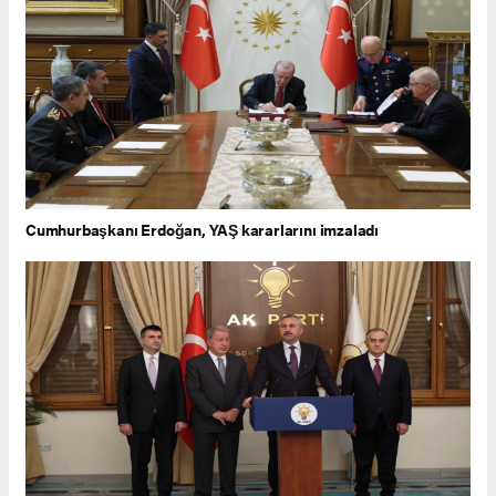
Cumhurbaşkanı Erdoğan, YAŞ kararlarını imzaladı