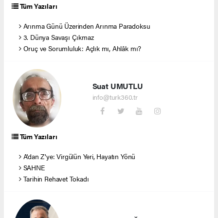
Tüm Yazıları
Arınma Günü Üzerinden Arınma Paradoksu
3. Dünya Savaşı Çıkmaz
Oruç ve Sorumluluk: Açlık mı, Ahlâk mı?
Suat UMUTLU
info@turk360.tr
Tüm Yazıları
A'dan Z'ye: Virgülün Yeri, Hayatın Yönü
SAHNE
Tarihin Rehavet Tokadı