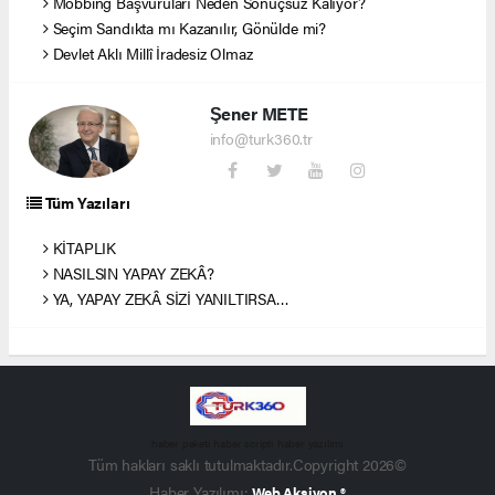
Mobbing Başvuruları Neden Sonuçsuz Kalıyor?
Seçim Sandıkta mı Kazanılır, Gönülde mi?
Devlet Aklı Millî İradesiz Olmaz
Şener METE
info@turk360.tr
Tüm Yazıları
KİTAPLIK
NASILSIN YAPAY ZEKÂ?
YA, YAPAY ZEKÂ SİZİ YANILTIRSA…
haber paketi
haber scripti
haber yazılımı
Tüm hakları saklı tutulmaktadır.Copyright 2026©
Haber Yazılımı:
Web Aksiyon ®