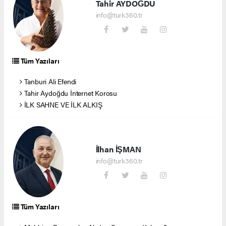
Tahir AYDOĞDU
info@turk360.tr
Tüm Yazıları
Tanburi Ali Efendi
Tahir Aydoğdu İnternet Korosu
İLK SAHNE VE İLK ALKIŞ
İlhan İŞMAN
info@turk360.tr
Tüm Yazıları