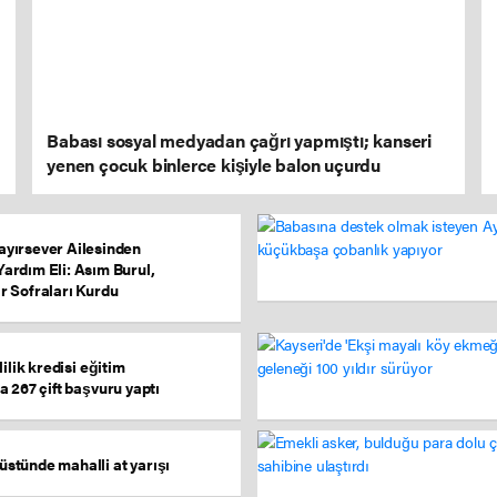
Babası sosyal medyadan çağrı yapmıştı; kanseri
yenen çocuk binlerce kişiyle balon uçurdu
ayırsever Ailesinden
Yardım Eli: Asım Burul,
ar Sofraları Kurdu
ilik kredisi eğitim
 267 çift başvuru yaptı
üstünde mahalli at yarışı