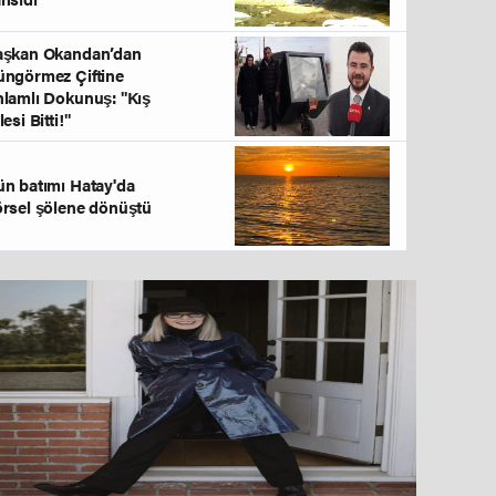
aşkan Okandan’dan
ngörmez Çiftine
lamlı Dokunuş: "Kış
lesi Bitti!"
rciyes’te 10. "Artık Çekilmez Oldun" Kızak Yarışm
n batımı Hatay'da
rsel şölene dönüştü