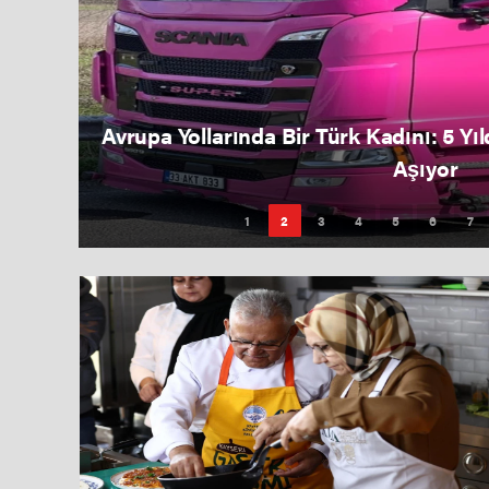
Valinin Gözleri Doldu, Devlet Kapısını 
Karşılıksız Kalm
1
2
3
4
5
6
7