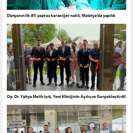
Dünyanın ilk 8'li çapraz karaciğer nakli, Malatya'da yapıldı
Op. Dr. Yahya Melih Işık, Yeni Kliniğinin Açılışını Gerçekleştirdi!