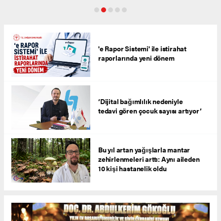
'e Rapor Sistemi' ile istirahat
raporlarında yeni dönem
‘Dijital bağımlılık nedeniyle
tedavi gören çocuk sayısı artıyor’
Bu yıl artan yağışlarla mantar
zehirlenmeleri arttı: Aynı aileden
10 kişi hastanelik oldu