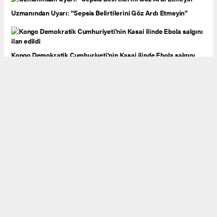
Uzmanından Uyarı: “Sepsis Belirtilerini Göz Ardı Etmeyin”
Kongo Demokratik Cumhuriyeti'nin Kasai ilinde Ebola salgını
ilan edildi
Doğal Görünümlü Kozmetiklere Dikkat! 419 Üründe
Uygunsuzluk Tespit Edildi
Sağlık Bakanlığı'ndan 'usulsüz randevu' iddialarına ilişkin
açıklama
Başkan Okandan Duyurdu: "Kayseri’ye 187 Yeni Hekim Kadrosu"