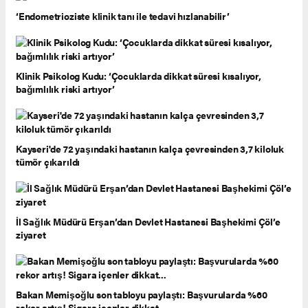
‘Endometrioziste klinik tanı ile tedavi hızlanabilir’
Klinik Psikolog Kudu: ‘Çocuklarda dikkat süresi kısalıyor,
bağımlılık riski artıyor’
Kayseri'de 72 yaşındaki hastanın kalça çevresinden 3,7 kiloluk
tümör çıkarıldı
İl Sağlık Müdürü Erşan’dan Devlet Hastanesi Başhekimi Çöl’e
ziyaret
Bakan Memişoğlu son tabloyu paylaştı: Başvurularda %60
rekor artış! Sigara içenler dikkat...