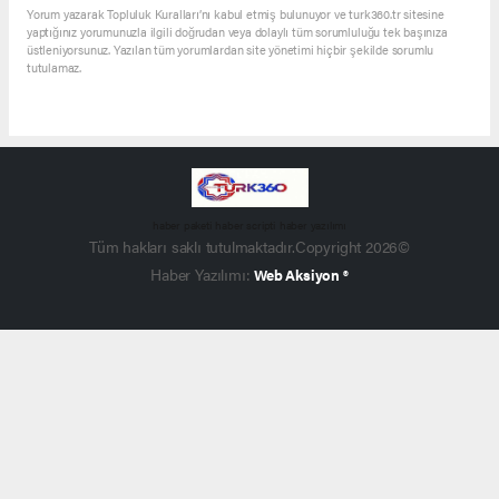
Yorum yazarak Topluluk Kuralları’nı kabul etmiş bulunuyor ve turk360.tr sitesine
yaptığınız yorumunuzla ilgili doğrudan veya dolaylı tüm sorumluluğu tek başınıza
üstleniyorsunuz. Yazılan tüm yorumlardan site yönetimi hiçbir şekilde sorumlu
tutulamaz.
haber paketi
haber scripti
haber yazılımı
Tüm hakları saklı tutulmaktadır.Copyright 2026©
Haber Yazılımı:
Web Aksiyon ®