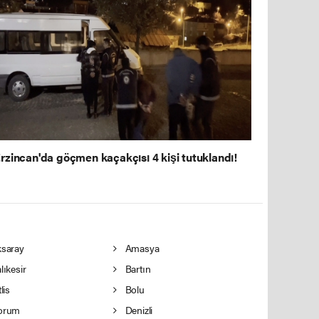
rzincan'da göçmen kaçakçısı 4 kişi tutuklandı!
saray
Amasya
lıkesir
Bartın
lis
Bolu
orum
Denizli