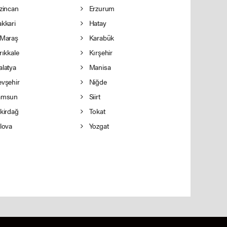
zincan
Erzurum
kkari
Hatay
Maraş
Karabük
rıkkale
Kırşehir
latya
Manisa
vşehir
Niğde
msun
Siirt
kirdağ
Tokat
lova
Yozgat