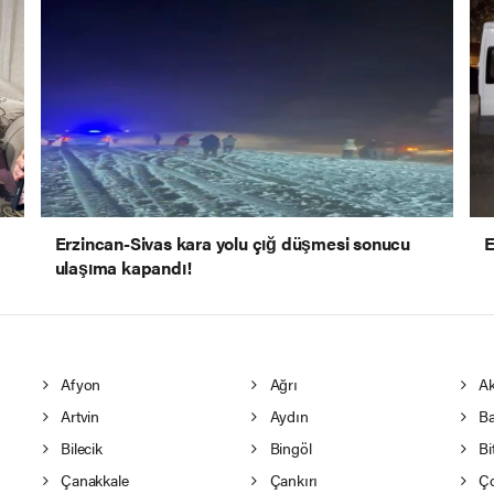
Erzincan-Sivas kara yolu çığ düşmesi sonucu
E
ulaşıma kapandı!
Afyon
Ağrı
Ak
Artvin
Aydın
Ba
Bilecik
Bingöl
Bit
Çanakkale
Çankırı
Ç