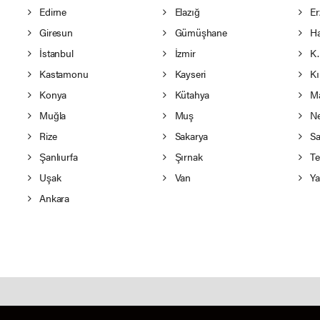
Edirne
Elazığ
Er
Giresun
Gümüşhane
Ha
İstanbul
İzmir
K.
Kastamonu
Kayseri
Kı
Konya
Kütahya
Ma
Muğla
Muş
Ne
Rize
Sakarya
Sa
Şanlıurfa
Şırnak
Te
Uşak
Van
Ya
Ankara