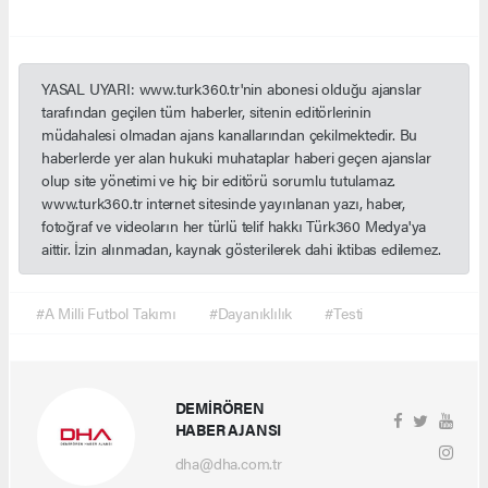
YASAL UYARI: www.turk360.tr'nin abonesi olduğu ajanslar
tarafından geçilen tüm haberler, sitenin editörlerinin
müdahalesi olmadan ajans kanallarından çekilmektedir. Bu
haberlerde yer alan hukuki muhataplar haberi geçen ajanslar
olup site yönetimi ve hiç bir editörü sorumlu tutulamaz.
www.turk360.tr internet sitesinde yayınlanan yazı, haber,
fotoğraf ve videoların her türlü telif hakkı Türk360 Medya'ya
aittir. İzin alınmadan, kaynak gösterilerek dahi iktibas edilemez.
#A Milli Futbol Takımı
#Dayanıklılık
#Testi
DEMİRÖREN
HABER AJANSI
dha@dha.com.tr