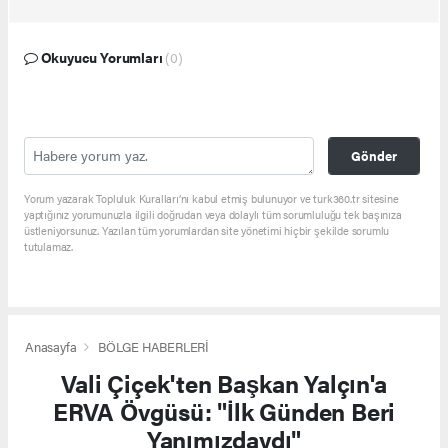
Okuyucu Yorumları
(0)
Gönder
Yorum yazarak Topluluk Kuralları’nı kabul etmiş bulunuyor ve turk360.tr sitesine
yaptığınız yorumunuzla ilgili doğrudan veya dolaylı tüm sorumluluğu tek başınıza
üstleniyorsunuz. Yazılan tüm yorumlardan site yönetimi hiçbir şekilde sorumlu
tutulamaz.
Anasayfa
BÖLGE HABERLERİ
Vali Çiçek'ten Başkan Yalçın'a
ERVA Övgüsü: "İlk Günden Beri
Yanımızdaydı"