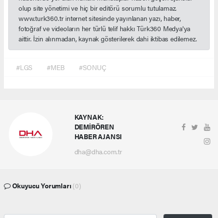
olup site yönetimi ve hiç bir editörü sorumlu tutulamaz.
www.turk360.tr internet sitesinde yayınlanan yazı, haber,
fotoğraf ve videoların her türlü telif hakkı Türk360 Medya'ya
aittir. İzin alınmadan, kaynak gösterilerek dahi iktibas edilemez.
#LGS
#MEB
#SONUÇ
KAYNAK:
DEMİRÖREN
HABER AJANSI
dha@dha.com.tr
Okuyucu Yorumları
(0)