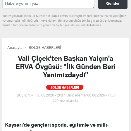
Gönder
Yorum yazarak Topluluk Kuralları’nı kabul etmiş bulunuyor ve turk360.tr sitesine yaptığınız
yorumunuzla ilgili doğrudan veya dolaylı tüm sorumluluğu tek başınıza üstleniyorsunuz.
Yazılan tüm yorumlardan site yönetimi hiçbir şekilde sorumlu tutulamaz.
Anasayfa
BÖLGE HABERLERİ
Vali Çiçek'ten Başkan Yalçın'a
ERVA Övgüsü: "İlk Günden Beri
Yanımızdaydı"
BÖLGE HABERLERİ
(BÜLTEN) - | 05.08.2026 - 20:17, Güncelleme: 06.08.2026 - 11:58
440 kez okundu.
Kayseri'de gençleri sporla, eğitimle ve milli-