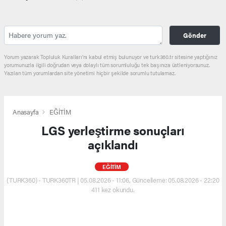
Gönder
Yorum yazarak Topluluk Kuralları’nı kabul etmiş bulunuyor ve turk360.tr sitesine yaptığınız
yorumunuzla ilgili doğrudan veya dolaylı tüm sorumluluğu tek başınıza üstleniyorsunuz.
Yazılan tüm yorumlardan site yönetimi hiçbir şekilde sorumlu tutulamaz.
Anasayfa
EĞİTİM
LGS yerleştirme sonuçları
açıklandı
EĞİTİM
(TURK360) - TURK360TR | 05.08.2026 - 11:06, Güncelleme: 05.08.2026 - 22:20
411 kez okundu.