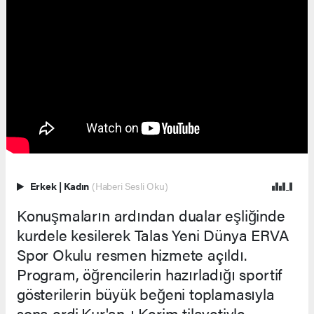
Erkek
|
Kadın
(Haberi Sesli Oku)
Konuşmaların ardından dualar eşliğinde
kurdele kesilerek Talas Yeni Dünya ERVA
Spor Okulu resmen hizmete açıldı.
Program, öğrencilerin hazırladığı sportif
gösterilerin büyük beğeni toplamasıyla
sona erdi.Kur'an-ı Kerim tilavetiyle