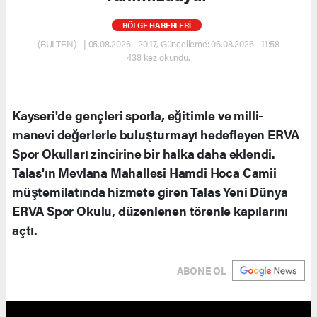
BÖLGE HABERLERİ
(BÜLTEN) - | 05.08.2026 - 20:17, Güncelleme: 06.08.2026 - 11:58
438 kez okundu.
Kayseri'de gençleri sporla, eğitimle ve milli-
manevi değerlerle buluşturmayı hedefleyen ERVA
Spor Okulları zincirine bir halka daha eklendi.
Talas'ın Mevlana Mahallesi Hamdi Hoca Camii
müştemilatında hizmete giren Talas Yeni Dünya
ERVA Spor Okulu, düzenlenen törenle kapılarını
açtı.
ABONE OL