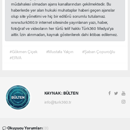
müdahalesi olmadan ajans kanallarından çekilmektedir. Bu
haberlerde yer alan hukuki muhataplar haberi geçen ajanslar
olup site yönetimi ve hiç bir editörü sorumlu tutulamaz.
www.turk360.tr internet sitesinde yayınlanan yazı, haber,
fotoğraf ve videoların her türlü telif hakkı Türk360 Medya'ya
aittir. İzin alınmadan, kaynak gösterilerek dahi iktibas edilemez.
#Gökmen Çiçek
#Mustafa Yalçın
#Şaban Çopuroğlu
#ERVA
KAYNAK : BÜLTEN
info@turk360.tr
Okuyucu Yorumları
(0)