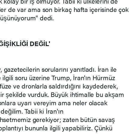
kolay bir iş olmuyor. Tabii ki ülkelerini de
ler de var ama son birkaç hafta içerisinde çok
 düşünüyorum" dedi.
İŞİKLİĞİ DEĞİL'
azetecilerin sorularını yanıtladı. İran ile
 ilgili soru üzerine Trump, İran'ın Hürmüz
üze ve dronlarla saldırdığını kaydederek,
ir şekilde vurduk. Büyük ihtimalle bu akşam
 onlara uyarı vereyim ama neler olacak
eğilim. Tabii ki İran'ın
ahsetmemiz gerekiyor; zaten bütün savaş
oplantıyı bununla ilgili yapabiliriz. Çünkü