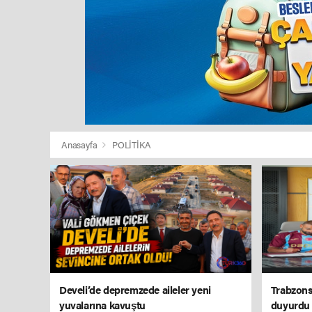
Anasayfa
POLİTİKA
Develi’de depremzede aileler yeni
Trabzons
yuvalarına kavuştu
duyurdu