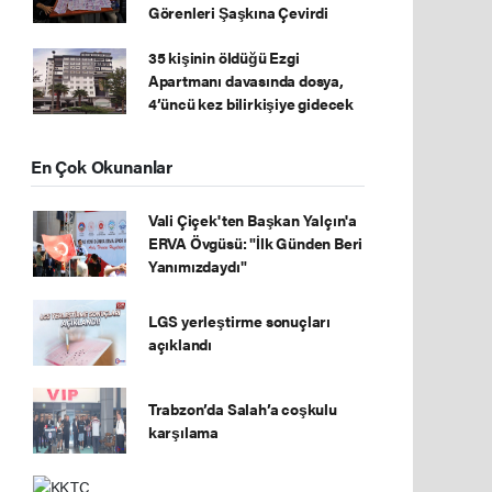
Görenleri Şaşkına Çevirdi
35 kişinin öldüğü Ezgi
Apartmanı davasında dosya,
4’üncü kez bilirkişiye gidecek
En Çok Okunanlar
Vali Çiçek'ten Başkan Yalçın'a
ERVA Övgüsü: "İlk Günden Beri
Yanımızdaydı"
LGS yerleştirme sonuçları
açıklandı
Trabzon’da Salah’a coşkulu
karşılama