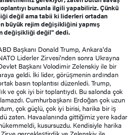
toplantıyı bununla ilgili yapabiliriz. Çünkü
i değil ama tabii ki liderleri ortadan
en büyük rejim değişikliğini yapmış
 değişikliği değil" dedi.
ABD Başkanı Donald Trump, Ankara'da
NATO Liderler Zirvesi'nden sonra Ukrayna
Devlet Başkanı Volodimir Zelenskiy ile bir
araya geldi. İki lider, görüşmenin ardından
ortak basın toplantısı düzenledi. Trump,
 ve çok iyi bir toplantıydı. Bu salonda çok
yi olamazdı. Cumhurbaşkanı Erdoğan çok uzun
um, çok güçlü, çok iyi birisi, harika bir iş
dü zaten. Havaalanında gittiğimiz yere kadar
 mükemmeldi, kusursuzdu. Kendisiyle harika
r Zirve gerçekleştirdik ve Zelenskiy ile