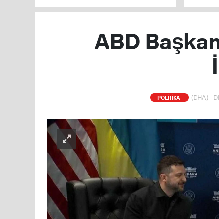
ABD Başkanı
(DHA) - D
POLİTİKA