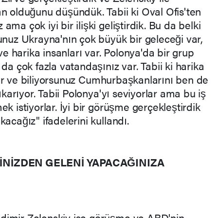
an olduğunu düşündük. Tabii ki Oval Ofis'ten
ma çok iyi bir ilişki geliştirdik. Bu da belki
unuz Ukrayna'nın çok büyük bir geleceği var,
 ve harika insanları var. Polonya'da bir grup
da çok fazla vatandaşınız var. Tabii ki harika
i var ve biliyorsunuz Cumhurbaşkanlarını ben de
çıkarıyor. Tabii Polonya'yı seviyorlar ama bu iş
k istiyorlar. İyi bir görüşme gerçekleştirdik
acağız" ifadelerini kullandı.
ELİNİZDEN GELENİ YAPACAĞINIZA
dimir Zelenskiy ise görüşme ve ABD'nin