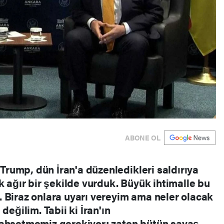
ABONE OL
rump, dün İran'a düzenledikleri saldırıya
k ağır bir şekilde vurduk. Büyük ihtimalle bu
 Biraz onlara uyarı vereyim ama neler olacak
değilim. Tabii ki İran'ın
bahsetmemiz gerekiyor; zaten bütün savaş