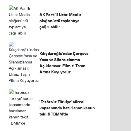
AK Parti'li Usta: Meclis
olağanüstü toplantıya
çağrılabilir
Kılıçdaroğlu'ndan Çerçeve
Yasa ve Silahsızlanma
Açıklaması: Elimizi Taşın
Altına Koyuyoruz
'Terörsüz Türkiye' süreci
kapsamında hazırlanan kanun
teklifi TBMM'de