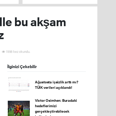
lle bu akşam
z
1998 kez okundu.
İlginizi Çekebilir
Ağustosta işsizlik arttı mı?
TÜİK verileri açıklandı!
Victor Osimhen: Buradaki
hedeflerimizi
gerçekleştirebilecek