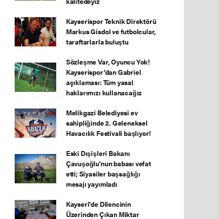
kalitedeyiz
Kayserispor Teknik Direktörü
Markus Gisdol ve futbolcular,
taraftarlarla buluştu
Sözleşme Var, Oyuncu Yok!
Kayserispor’dan Gabriel
açıklaması: Tüm yasal
haklarımızı kullanacağız
Melikgazi Belediyesi ev
sahipliğinde 2. Geleneksel
Havacılık Festivali başlıyor!
Eski Dışişleri Bakanı
Çavuşoğlu'nun babası vefat
etti; Siyasiler başsağlığı
mesajı yayımladı
Kayseri'de Dilencinin
Üzerinden Çıkan Miktar