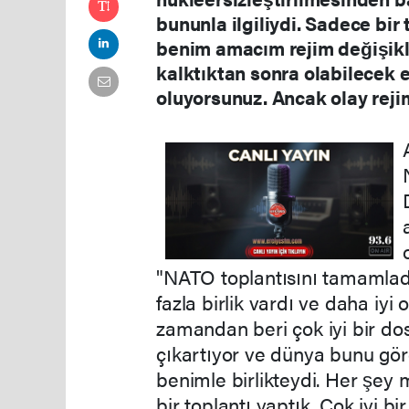
bununla ilgiliydi. Sadece bir 
benim amacım rejim değişikliğ
kalktıktan sonra olabilecek 
oluyorsunuz. Ancak olay rejim
"NATO toplantısını tamamladık
fazla birlik vardı ve daha i
zamandan beri çok iyi bir dost
çıkartıyor ve dünya bunu gör
benimle birlikteydi. Her şey
bir toplantı yaptık. Çok iyi bi