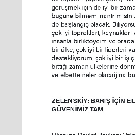
görüşmek için de iyi bir zam
bugüne bilmem inanır mısınız a
de başlangıç olacak. Biliyors
çok iyi toprakları, kaynakları
insanla birlikteydim ve orada 
bir ülke, çok iyi bir liderler
destekliyorum, çok iyi bir iş 
bittiği zaman ülkelerine dönme
ve elbette neler olacağına bak
ZELENSKİY: BARIŞ İÇİN 
GÜVENİMİZ TAM
Ukrayna Devlet Başkanı Volo