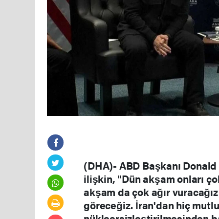
(DHA)- ABD Başkanı Donald T
ilişkin, "Dün akşam onları ço
akşam da çok ağır vuracağız.
göreceğiz. İran'dan hiç mutlu 
nükleersizleştirilmesinden 