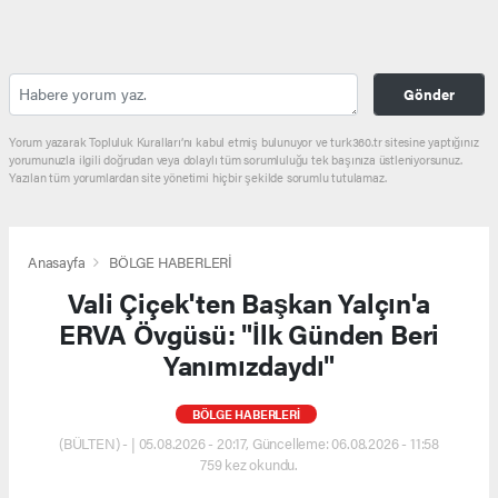
Gönder
Yorum yazarak Topluluk Kuralları’nı kabul etmiş bulunuyor ve turk360.tr sitesine yaptığınız
yorumunuzla ilgili doğrudan veya dolaylı tüm sorumluluğu tek başınıza üstleniyorsunuz.
Yazılan tüm yorumlardan site yönetimi hiçbir şekilde sorumlu tutulamaz.
Anasayfa
BÖLGE HABERLERİ
Vali Çiçek'ten Başkan Yalçın'a
ERVA Övgüsü: "İlk Günden Beri
Yanımızdaydı"
BÖLGE HABERLERİ
(BÜLTEN) - | 05.08.2026 - 20:17, Güncelleme: 06.08.2026 - 11:58
759 kez okundu.