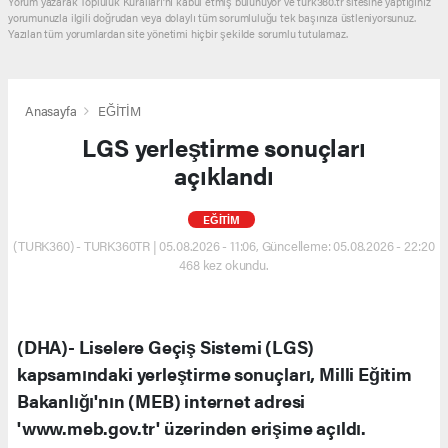
Yorum yazarak Topluluk Kuralları’nı kabul etmiş bulunuyor ve turk360.tr sitesine yaptığınız
yorumunuzla ilgili doğrudan veya dolaylı tüm sorumluluğu tek başınıza üstleniyorsunuz.
Yazılan tüm yorumlardan site yönetimi hiçbir şekilde sorumlu tutulamaz.
Anasayfa
EĞİTİM
LGS yerleştirme sonuçları
açıklandı
EĞİTİM
(TURK360) - TURK360TR | 05.08.2026 - 11:06, Güncelleme: 05.08.2026 - 22:20
468 kez okundu.
(DHA)- Liselere Geçiş Sistemi (LGS)
kapsamındaki yerleştirme sonuçları, Milli Eğitim
Bakanlığı'nın (MEB) internet adresi
'www.meb.gov.tr' üzerinden erişime açıldı.