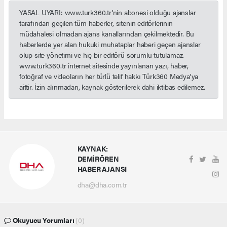
YASAL UYARI: www.turk360.tr'nin abonesi olduğu ajanslar
tarafından geçilen tüm haberler, sitenin editörlerinin
müdahalesi olmadan ajans kanallarından çekilmektedir. Bu
haberlerde yer alan hukuki muhataplar haberi geçen ajanslar
olup site yönetimi ve hiç bir editörü sorumlu tutulamaz.
www.turk360.tr internet sitesinde yayınlanan yazı, haber,
fotoğraf ve videoların her türlü telif hakkı Türk360 Medya'ya
aittir. İzin alınmadan, kaynak gösterilerek dahi iktibas edilemez.
KAYNAK:
DEMİRÖREN
HABER AJANSI
dha@dha.com.tr
Okuyucu Yorumları
(0)