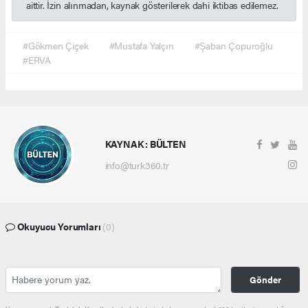
aittir. İzin alınmadan, kaynak gösterilerek dahi iktibas edilemez.
#Gökmen Çiçek
#Mustafa Yalçın
#Şaban Çopuroğlu
#ERVA
KAYNAK : BÜLTEN
info@turk360.tr
Okuyucu Yorumları
(0)
Gönder