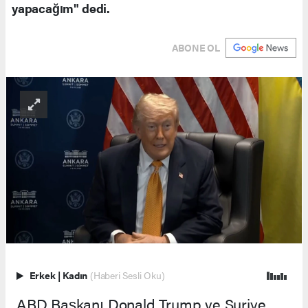
yapacağım" dedi.
ABONE OL
Erkek
|
Kadın
(Haberi Sesli Oku)
ABD Başkanı Donald Trump ve Suriye