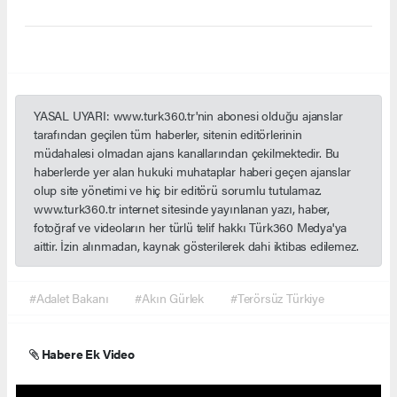
YASAL UYARI: www.turk360.tr'nin abonesi olduğu ajanslar
tarafından geçilen tüm haberler, sitenin editörlerinin
müdahalesi olmadan ajans kanallarından çekilmektedir. Bu
haberlerde yer alan hukuki muhataplar haberi geçen ajanslar
olup site yönetimi ve hiç bir editörü sorumlu tutulamaz.
www.turk360.tr internet sitesinde yayınlanan yazı, haber,
fotoğraf ve videoların her türlü telif hakkı Türk360 Medya'ya
aittir. İzin alınmadan, kaynak gösterilerek dahi iktibas edilemez.
#Adalet Bakanı
#Akın Gürlek
#Terörsüz Türkiye
Habere Ek Video