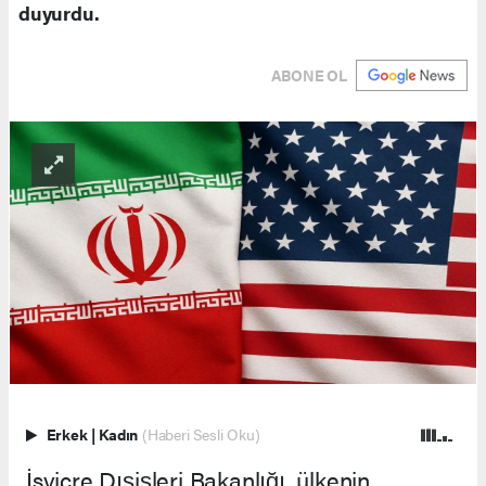
duyurdu.
ABONE OL
Erkek
|
Kadın
(Haberi Sesli Oku)
İsviçre Dışişleri Bakanlığı, ülkenin