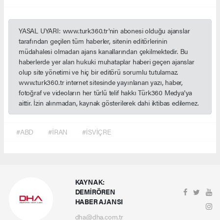
YASAL UYARI: www.turk360.tr'nin abonesi olduğu ajanslar
tarafından geçilen tüm haberler, sitenin editörlerinin
müdahalesi olmadan ajans kanallarından çekilmektedir. Bu
haberlerde yer alan hukuki muhataplar haberi geçen ajanslar
olup site yönetimi ve hiç bir editörü sorumlu tutulamaz.
www.turk360.tr internet sitesinde yayınlanan yazı, haber,
fotoğraf ve videoların her türlü telif hakkı Türk360 Medya'ya
aittir. İzin alınmadan, kaynak gösterilerek dahi iktibas edilemez.
#ABD
#İRAN
#İSVİÇRE
KAYNAK:
DEMİRÖREN
HABER AJANSI
dha@dha.com.tr