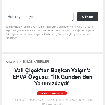
Gönder
Yorum yazarak Topluluk Kuralları’nı kabul etmiş bulunuyor ve turk360.tr sitesine
yaptığınız yorumunuzla ilgili doğrudan veya dolaylı tüm sorumluluğu tek başınıza
üstleniyorsunuz. Yazılan tüm yorumlardan site yönetimi hiçbir şekilde sorumlu
tutulamaz.
Anasayfa
BÖLGE HABERLERİ
Vali Çiçek'ten Başkan Yalçın'a
ERVA Övgüsü: "İlk Günden Beri
Yanımızdaydı"
BÖLGE HABERLERİ
(BÜLTEN) - | 05.08.2026 - 20:17, Güncelleme: 06.08.2026 - 11:58
1127 kez okundu.