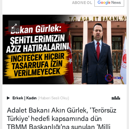
ABONE OL
Erkek
|
Kadın
(Haberi Sesli Oku)
Adalet Bakanı Akın Gürlek, 'Terörsüz
Türkiye' hedefi kapsamında dün
TBMM Başkanlığı'na sunulan 'Milli