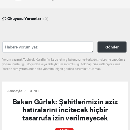
Okuyucu Yorumları
(0)
Gönder
Yorum yazarak Topluluk Kuralları’nı kabul etmiş bulunuyor ve turk360.tr sitesine yaptığınız
yorumunuzla ilgili doğrudan veya dolaylı tüm sorumluluğu tek başınıza üstleniyorsunuz.
Yazılan tüm yorumlardan site yönetimi hiçbir şekilde sorumlu tutulamaz.
Anasayfa
GENEL
Bakan Gürlek: Şehitlerimizin aziz
hatıralarını incitecek hiçbir
tasarrufa izin verilmeyecek