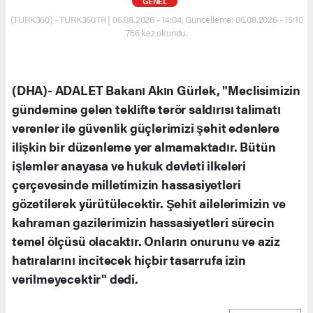
GENEL
(TURK360) - TURK360TR | 06.08.2026 - 14:04, Güncelleme: 06.08.2026 - 15:10
766 kez okundu.
(DHA)- ADALET Bakanı Akın Gürlek, "Meclisimizin
gündemine gelen teklifte terör saldırısı talimatı
verenler ile güvenlik güçlerimizi şehit edenlere
ilişkin bir düzenleme yer almamaktadır. Bütün
işlemler anayasa ve hukuk devleti ilkeleri
çerçevesinde milletimizin hassasiyetleri
gözetilerek yürütülecektir. Şehit ailelerimizin ve
kahraman gazilerimizin hassasiyetleri sürecin
temel ölçüsü olacaktır. Onların onurunu ve aziz
hatıralarını incitecek hiçbir tasarrufa izin
verilmeyecektir" dedi.