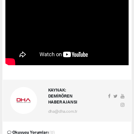
KAYNAK:
DEMİRÖREN
HABER AJANSI
dha@dha.com.tr
Okuyucu Yorumları
(0)