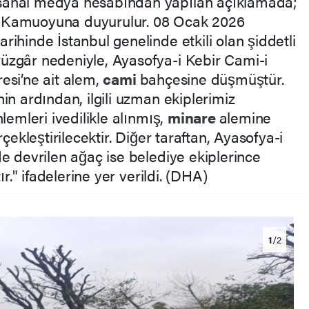
sanal medya hesabından yapılan açıklamada;
"Kamuoyuna duyurulur. 08 Ocak 2026
tarihinde İstanbul genelinde etkili olan şiddetli
rüzgâr nedeniyle, Ayasofya-i Kebir Cami-i
esi’ne ait alem,
cami
bahçesine düşmüştür.
in ardından, ilgili uzman ekiplerimiz
lemleri ivedilikle alınmış,
minare
alemine
çekleştirilecektir. Diğer taraftan, Ayasofya-i
e devrilen ağaç ise belediye ekiplerince
ır." ifadelerine yer verildi. (DHA)
1
/2