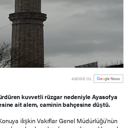
ABONE OL
sürdüren kuvvetli rüzgar nedeniyle Ayasofya
sine ait alem, caminin bahçesine düştü.
Konuya ilişkin Vakıflar Genel Müdürlüğü'nün