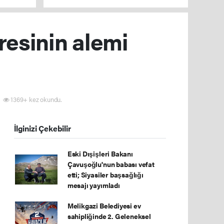
esinin alemi
1369+ kez okundu.
İlginizi Çekebilir
Eski Dışişleri Bakanı
Çavuşoğlu'nun babası vefat
etti; Siyasiler başsağlığı
mesajı yayımladı
Melikgazi Belediyesi ev
sahipliğinde 2. Geleneksel