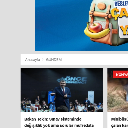
Anasayfa
GÜNDEM
KONY
Bakan Tekin: Sınav sisteminde
Minibüsün
değişiklik yok ama sorular müfredata
çalan kar