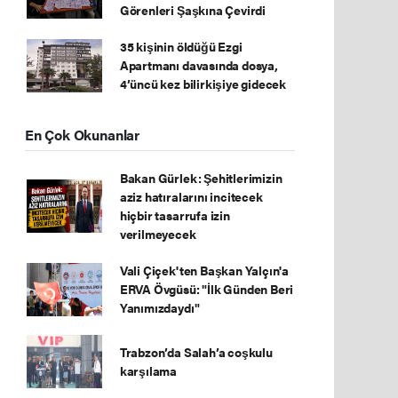
Görenleri Şaşkına Çevirdi
35 kişinin öldüğü Ezgi
Apartmanı davasında dosya,
4’üncü kez bilirkişiye gidecek
En Çok Okunanlar
Bakan Gürlek: Şehitlerimizin
aziz hatıralarını incitecek
hiçbir tasarrufa izin
verilmeyecek
Vali Çiçek'ten Başkan Yalçın'a
ERVA Övgüsü: "İlk Günden Beri
Yanımızdaydı"
Trabzon’da Salah’a coşkulu
karşılama