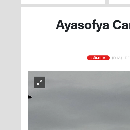
uygun hale gelecek
düzenlen
Ayasofya Ca
(DHA) - DE
GÜNDEM