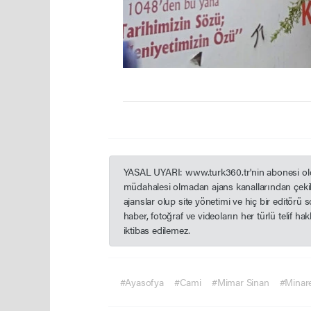
YASAL UYARI: www.turk360.tr'nin abonesi olduğ
müdahalesi olmadan ajans kanallarından çekil
ajanslar olup site yönetimi ve hiç bir editörü
haber, fotoğraf ve videoların her türlü telif h
iktibas edilemez.
#Ayasofya
#Cami
#Mimar Sinan
#Minar