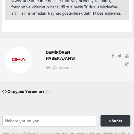
www.turk360.tr internet sitesinde yayınlanan yazı, haber,
fotoğraf ve videoların her türlü telif hakkı Türk360 Medya'ya
aittir. İzin alınmadan, kaynak gösterilerek dahi iktibas edilemez.
DEMİRÖREN
HABER AJANSI
dha@dha.com.tr
Okuyucu Yorumları
(0)
Gönder
Yorum yazarak Topluluk Kuralları’nı kabul etmiş bulunuyor ve turk360.tr sitesine yaptığınız