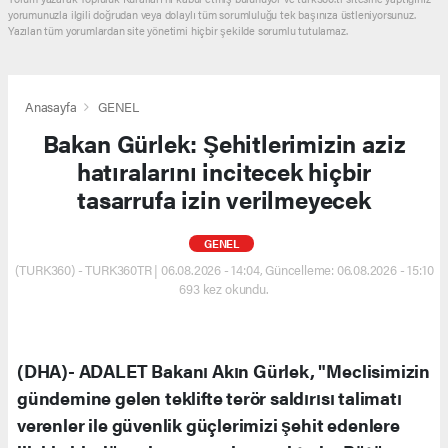
yorumunuzla ilgili doğrudan veya dolaylı tüm sorumluluğu tek başınıza üstleniyorsunuz.
Yazılan tüm yorumlardan site yönetimi hiçbir şekilde sorumlu tutulamaz.
Anasayfa
GENEL
Bakan Gürlek: Şehitlerimizin aziz
hatıralarını incitecek hiçbir
tasarrufa izin verilmeyecek
GENEL
(TURK360) - TURK360TR | 06.08.2026 - 14:04, Güncelleme: 06.08.2026 - 15:10
693 kez okundu.
(DHA)- ADALET Bakanı Akın Gürlek, "Meclisimizin
gündemine gelen teklifte terör saldırısı talimatı
verenler ile güvenlik güçlerimizi şehit edenlere