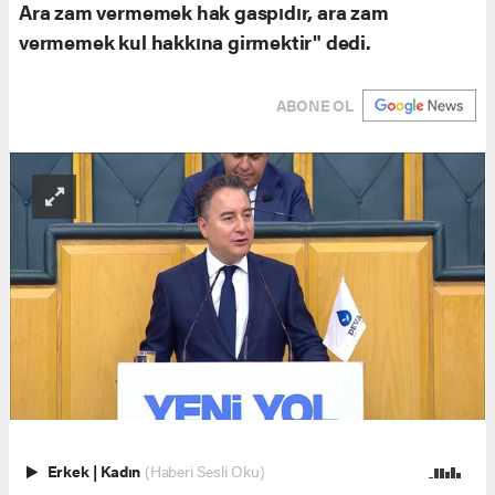
Ara zam vermemek hak gaspıdır, ara zam
vermemek kul hakkına girmektir" dedi.
ABONE OL
Erkek
|
Kadın
(Haberi Sesli Oku)