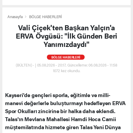
Anasayfa
BÖLGE HABERLERİ
Vali Çiçek'ten Başkan Yalçın'a
ERVA Övgüsü: "İlk Günden Beri
Yanımızdaydı"
BÖLGE HABERLERİ
(BÜLTEN) - | 05.08.2026 - 20:17, Güncelleme: 06.08.2026 - 11:58
1072 kez okundu.
Kayseri'de gençleri sporla, eğitimle ve milli-
manevi değerlerle buluşturmayı hedefleyen ERVA
Spor Okulları zincirine bir halka daha eklendi.
Talas'ın Mevlana Mahallesi Hamdi Hoca Camii
müştemilatında hizmete giren Talas Yeni Dünya