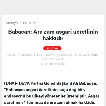
Anasayfa
POLİTİKA
Babacan: Ara zam asgari ücretlinin
hakkıdır
POLİTİKA
(DHA) - DEMİRÖREN HABER AJANSI | 10.06.2026 - 13:40, Güncelleme:
10.06.2026 - 13:40
1222+ kez okundu.
(DHA)- DEVA Partisi Genel Başkanı Ali Babacan,
"Enflasyon asgari ücretlinin suçu değildir,
enflasyonu bu ülkeyi yönetenler üretmiştir. Asgari
ücretlinin 1 Temmuz da ara zam almak hakkıdır.