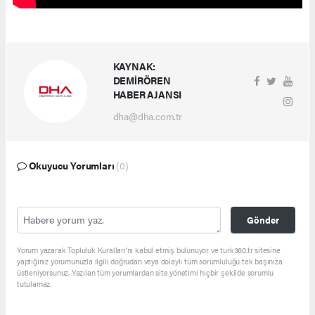
KAYNAK:
DEMİRÖREN
HABER AJANSI
dha@dha.com.tr
Okuyucu Yorumları
(0)
Gönder
Yorum yazarak Topluluk Kuralları’nı kabul etmiş bulunuyor ve turk360.tr sitesine
yaptığınız yorumunuzla ilgili doğrudan veya dolaylı tüm sorumluluğu tek başınıza
üstleniyorsunuz. Yazılan tüm yorumlardan site yönetimi hiçbir şekilde sorumlu
tutulamaz.