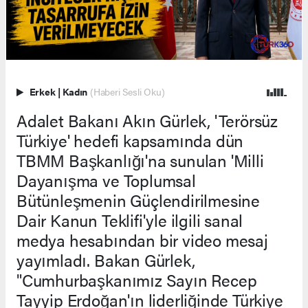
Erkek
|
Kadın
(Haberi Sesli Oku)
Adalet Bakanı Akın Gürlek, 'Terörsüz
Türkiye' hedefi kapsamında dün
TBMM Başkanlığı'na sunulan 'Milli
Dayanışma ve Toplumsal
Bütünleşmenin Güçlendirilmesine
Dair Kanun Teklifi'yle ilgili sanal
medya hesabından bir video mesaj
yayımladı. Bakan Gürlek,
"Cumhurbaşkanımız Sayın Recep
Tayyip Erdoğan'ın liderliğinde Türkiye