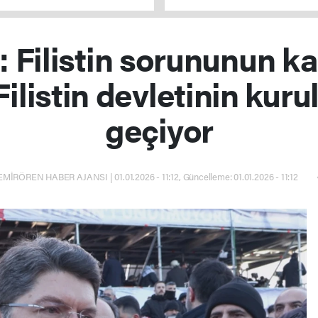
ı
uygun hale gelecek
 Filistin sorununun ka
Filistin devletinin ku
geçiyor
MİRÖREN HABER AJANSI | 01.01.2026 - 11:12, Güncelleme: 01.01.2026 - 11:12