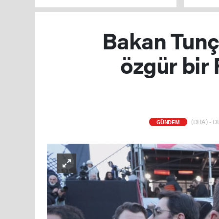
yakaland
Bakan Tunç:
özgür bir 
(DHA) - DE
GÜNDEM