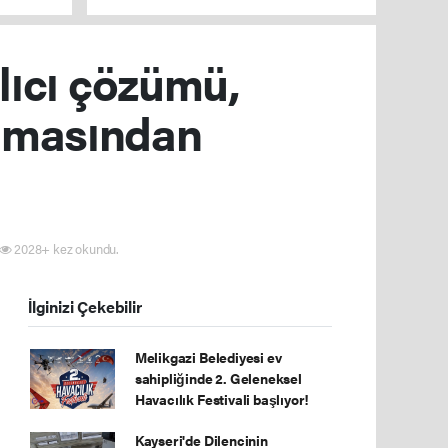
düzenlenen operasyonlarla yakalandı
lıcı çözümü,
rulmasından
2028+ kez okundu.
İlginizi Çekebilir
Melikgazi Belediyesi ev
sahipliğinde 2. Geleneksel
Havacılık Festivali başlıyor!
Kayseri'de Dilencinin