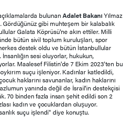
 açıklamalarda bulunan
Adalet Bakanı
Yılmaz
z. Gördüğünüz gibi muhteşem bir kalabalık
lular Galata Köprüsü'ne akın ettiler. Milli
nde bütün sivil toplum kuruluşları, spor
herkes destek oldu ve bütün İstanbullular
r. İnsanlığın sesi oluyorlar, hukukun,
yorlar. Maalesef Filistin'de 7 Ekim 2023'ten bu
soykırım suçu işleniyor. Kadınlar katledildi,
 çocuk haklarını savunanlar, kadın haklarını
mazlumun yanında değil de İsrail'in destekçisi
. 70 binden fazla insan şehit edildi son 2
zlası kadın ve çocuklardan oluşuyor.
anlık suçu işlendi" diye konuştu.