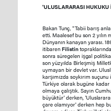
'ULUSLARARASI HUKUKU İ
Bakan Tunç, "Tabii barış an
etti. Maalesef bu son 2 yılın 
Dünyanın kanayan yarası. 189
itibaren
Filistin
topraklarında
sonra süregelen işgal politik
son yüzyılda Birleşmiş Milletl
uymayan bir devlet var. Ulusl
karşımızda soykırım suçunu iş
Türkiye olarak bugüne kadar 
olmaya çalıştık. Sayın Cumh
büyüktür' derken, 'Uluslararas
çare olamıyor' derken hep bu