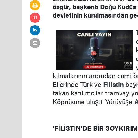
özgür, başkenti Doğu Kudüs o
devletinin kurulmasından geç
kılmalarının ardından cami ön
Ellerinde Türk ve
Filistin
bayr
takan katılımcılar tramvay y
Köprüsüne ulaştı. Yürüyüşe
A
'FİLİSTİN'DE BİR SOYKIRI