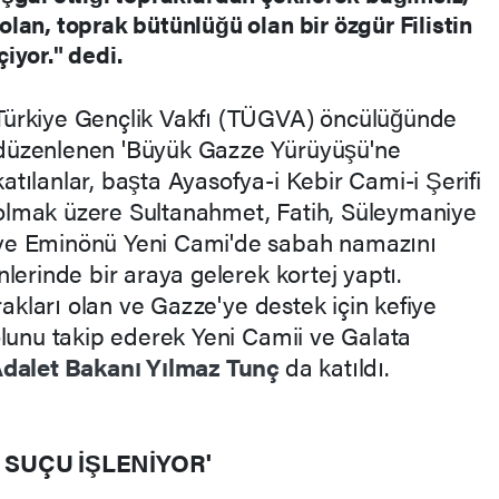
lan, toprak bütünlüğü olan bir özgür Filistin
iyor." dedi.
Türkiye Gençlik Vakfı (TÜGVA) öncülüğünde
düzenlenen 'Büyük Gazze Yürüyüşü'ne
katılanlar, başta Ayasofya-i Kebir Cami-i Şerifi
olmak üzere Sultanahmet, Fatih, Süleymaniye
ve Eminönü Yeni Cami'de sabah namazını
lerinde bir araya gelerek kortej yaptı.
akları olan ve Gazze'ye destek için kefiye
olunu takip ederek Yeni Camii ve Galata
dalet Bakanı
Yılmaz Tunç
da katıldı.
M SUÇU İŞLENİYOR'