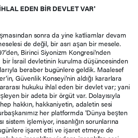
HLAL EDEN BİR DEVLET VAR'
laşmasından sonra da yine katliamlar devam
meselesi de değil, bir asrı aşan bir mesele.
7'den, Birinci Siyonizm Kongresi'nden
 bir İsrail devletinin kurulma düşüncesinden
alarıyla beraber bugünlere geldik. Maalesef
er'in, Güvenlik Konseyi’nin aldığı kararlara
ararası hukuku ihlal eden bir devlet var; yani
leyen bir adeta bir örgüt var. Dolayısıyla
hep hakkın, hakkaniyetin, adaletin sesi
urbaşkanımız her platformda 'Dünya beşten
ı sistem işlemiyor, insanlığın sorunlarına
günlere işaret etti ve işaret etmeye de