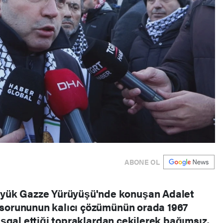
ABONE OL
yük Gazze Yürüyüşü'nde konuşan Adalet
n sorununun kalıcı çözümünün orada 1967
e işgal ettiği topraklardan çekilerek bağımsız,