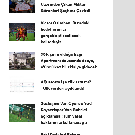
Üzerinden Çıkan Miktar
Görenleri Şaşkına Çevirdi
Victor Osimhen: Buradaki
hedeflerimizi
gerçekleştirebilecek
kalitedeyiz
35 kişinin öldüğü Ezgi
Apartmanı davasında dosya,
4’üncü kez bilirkişiye gidecek
Ağustosta işsizlik arttı mı?
TÜİK verileri açıklandı!
Sözleşme Var, Oyuncu Yok!
Kayserispor’dan Gabriel
açıklaması: Tüm yasal
haklarımızı kullanacağız
Eski Dışişleri Bakanı