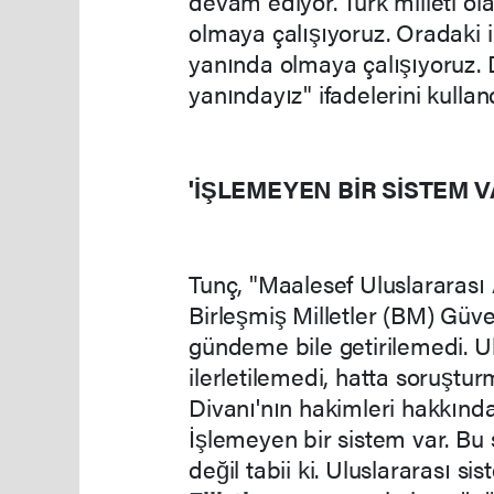
devam ediyor. Türk milleti ola
olmaya çalışıyoruz. Oradaki in
yanında olmaya çalışıyoruz. De
yanındayız" ifadelerini kulland
'İŞLEMEYEN BİR SİSTEM V
Tunç, "Maalesef Uluslararası A
Birleşmiş Milletler (BM) Güve
gündeme bile getirilemedi. 
ilerletilemedi, hatta soruştu
Divanı'nın hakimleri hakkında
İşlemeyen bir sistem var. B
değil tabii ki. Uluslararası si