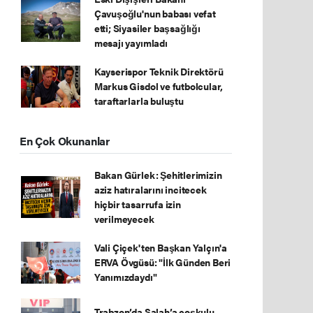
Çavuşoğlu'nun babası vefat
etti; Siyasiler başsağlığı
mesajı yayımladı
Kayserispor Teknik Direktörü
Markus Gisdol ve futbolcular,
taraftarlarla buluştu
En Çok Okunanlar
Bakan Gürlek: Şehitlerimizin
aziz hatıralarını incitecek
hiçbir tasarrufa izin
verilmeyecek
Vali Çiçek'ten Başkan Yalçın'a
ERVA Övgüsü: "İlk Günden Beri
Yanımızdaydı"
Trabzon’da Salah’a coşkulu