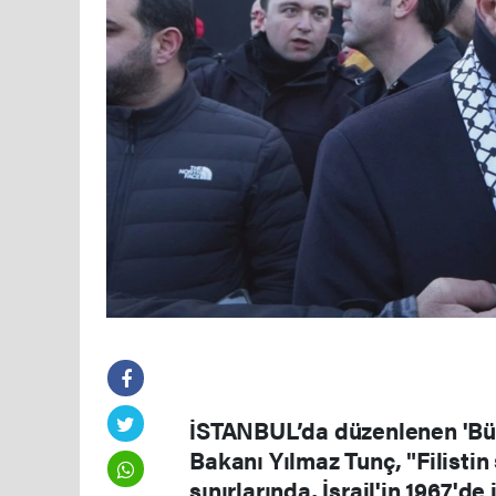
İSTANBUL’da düzenlenen 'Bü
Bakanı Yılmaz Tunç, "Filisti
sınırlarında, İsrail'in 1967'd