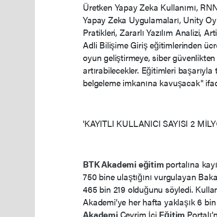
Üretken Yapay Zeka Kullanımı, RNN Yi
Yapay Zeka Uygulamaları, Unity Oyu
Pratikleri, Zararlı Yazılım Analizi, A
Adli Bilişime Giriş eğitimlerinden ü
oyun geliştirmeye, siber güvenlikten a
artırabilecekler. Eğitimleri başarıyl
belgeleme imkanına kavuşacak" ifade
'KAYITLI KULLANICI SAYISI 2 MİL
BTK
Akademi
eğitim
portalına kayı
750 bine ulaştığını vurgulayan Baka
465 bin 219 olduğunu söyledi. Kullanı
Akademi’ye her hafta yaklaşık 6 bin 
Akademi
Çevrim İçi
Eğitim
Portalı’