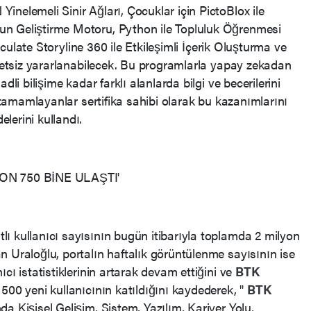
nelemeli Sinir Ağları, Çocuklar için PictoBlox ile
n Geliştirme Motoru, Python ile Topluluk Öğrenmesi
rticulate Storyline 360 ile Etkileşimli İçerik Oluşturma ve
cretsiz yararlanabilecek. Bu programlarla yapay zekadan
dli bilişime kadar farklı alanlarda bilgi ve becerilerini
a tamamlayanlar sertifika sahibi olarak bu kazanımlarını
lerini kullandı.
YON 750 BİNE ULAŞTI'
tlı kullanıcı sayısının bugün itibarıyla toplamda 2 milyon
n Uraloğlu, portalın haftalık görüntülenme sayısının ise
cı istatistiklerinin artarak devam ettiğini ve
BTK
500 yeni kullanıcının katıldığını kaydederek, "
BTK
nda Kişisel Gelişim, Sistem, Yazılım, Kariyer Yolu,