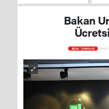
verilmey
Bakan Ur
Ücretsi
(DHA) 
BİLİM - TEKNOLOJİ