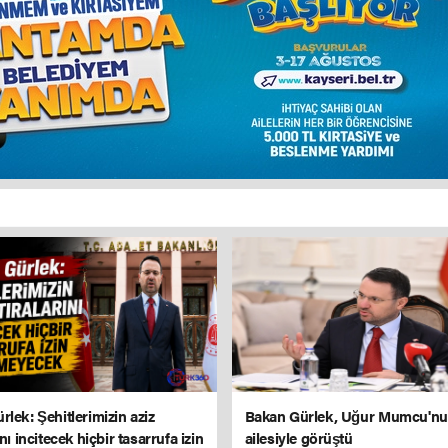
lek: Şehitlerimizin aziz
Bakan Gürlek, Uğur Mumcu'n
ını incitecek hiçbir tasarrufa izin
ailesiyle görüştü