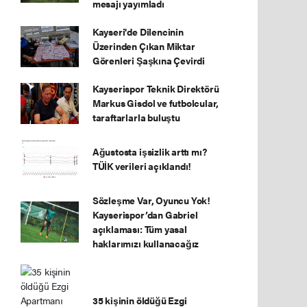
mesajı yayımladı
Kayseri'de Dilencinin
Üzerinden Çıkan Miktar
Görenleri Şaşkına Çevirdi
Kayserispor Teknik Direktörü
Markus Gisdol ve futbolcular,
taraftarlarla buluştu
Ağustosta işsizlik arttı mı?
TÜİK verileri açıklandı!
Sözleşme Var, Oyuncu Yok!
Kayserispor’dan Gabriel
açıklaması: Tüm yasal
haklarımızı kullanacağız
35 kişinin öldüğü Ezgi