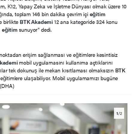
rım, K12, Yapay Zeka ve İşletme Dünyası olmak üzere 10
ğında, toplam 146 bin dakika çevrim içi
eğitim
 birlikte
BTK
Akademi
12 ana kategoride 324 konu
a
eğitim
sunuyor" dedi.
 noktadan erişim sağlanması ve eğitimlere kesintisiz
kademi
mobil uygulamasını kullanıma açtıklarını
cılar tek dokunuş ile mekan kısıtlaması olmaksızın
BTK
eğitimlere ulaşabiliyor. Mobil uygulamamızı bugüne
. (DHA)
1
/2