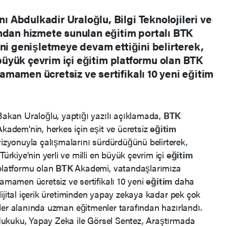
Abdulkadir Uraloğlu, Bilgi Teknolojileri ve
ndan hizmete sunulan eğitim portalı BTK
ini genişletmeye devam ettiğini belirterek,
n büyük çevrim içi eğitim platformu olan BTK
mamen ücretsiz ve sertifikalı 10 yeni eğitim
Bakan Uraloğlu, yaptığı yazılı açıklamada,
BTK
Akadem'nin, herkes için eşit ve ücretsiz
eğitim
vizyonuyla çalışmalarını sürdürdüğünü belirterek,
"Türkiye'nin yerli ve milli en büyük çevrim içi
eğitim
platformu olan
BTK
Akademi, vatandaşlarımıza
tamamen ücretsiz ve sertifikalı 10 yeni
eğitim
daha
ijital içerik üretiminden yapay zekaya kadar pek çok
ler alanında uzman eğitmenler tarafından hazırlandı.
ukuku, Yapay Zeka ile Görsel Sentez, Araştırmada