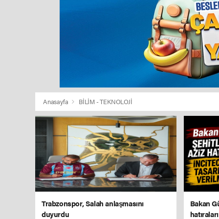
Anasayfa
BİLİM - TEKNOLOJİ
Trabzonspor, Salah anlaşmasını
Bakan Gür
duyurdu
hatıralar