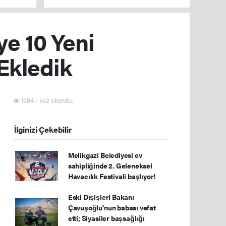
e 10 Yeni
 Ekledik
4
1984+ kez okundu.
İlginizi Çekebilir
Melikgazi Belediyesi ev
sahipliğinde 2. Geleneksel
Havacılık Festivali başlıyor!
Eski Dışişleri Bakanı
Çavuşoğlu'nun babası vefat
etti; Siyasiler başsağlığı