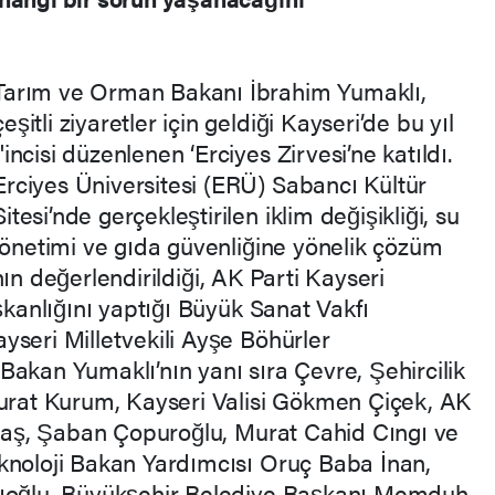
Tarım ve Orman Bakanı İbrahim Yumaklı,
çeşitli ziyaretler için geldiği Kayseri’de bu yıl
1'incisi düzenlenen ‘Erciyes Zirvesi’ne katıldı.
Erciyes Üniversitesi (ERÜ) Sabancı Kültür
Sitesi’nde gerçekleştirilen iklim değişikliği, su
yönetimi ve gıda güvenliğine yönelik çözüm
rının değerlendirildiği, AK Parti Kayseri
aşkanlığını yaptığı Büyük Sanat Vakfı
yseri Milletvekili Ayşe Böhürler
Bakan Yumaklı’nın yanı sıra Çevre, Şehircilik
Murat Kurum, Kayseri Valisi Gökmen Çiçek, AK
 Ataş, Şaban Çopuroğlu, Murat Cahid Cıngı ve
knoloji Bakan Yardımcısı Oruç Baba İnan,
lıoğlu, Büyükşehir Belediye Başkanı Memduh