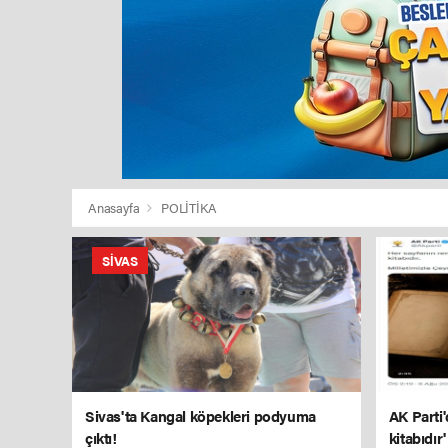
Anasayfa
POLİTİKA
SIVAS
Sivas'ta Kangal köpekleri podyuma
AK Parti'
çıktı!
kitabıdır