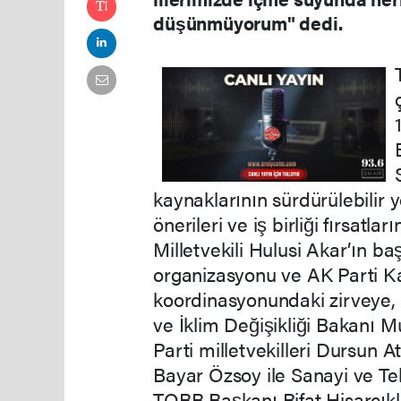
düşünmüyorum" dedi.
kaynaklarının sürdürülebilir 
önerileri ve iş birliği fırsatla
Milletvekili Hulusi Akar’ın b
organizasyonu ve AK Parti Ka
koordinasyonundaki zirveye, 
ve İklim Değişikliği Bakanı 
Parti milletvekilleri Dursun
Bayar Özsoy ile Sanayi ve Te
TOBB Başkanı Rifat Hisarcık