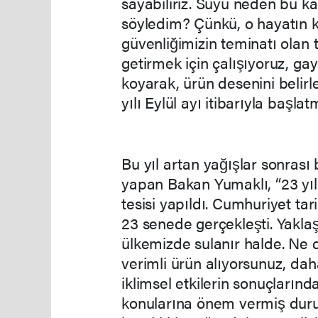
sayabiliriz. Suyu neden bu ka
söyledim? Çünkü, o hayatın k
güvenliğimizin teminatı olan t
getirmek için çalışıyoruz, ga
koyarak, ürün desenini belir
yılı Eylül ayı itibarıyla başla
Bu yıl artan yağışlar sonrası
yapan Bakan Yumaklı, “23 yıl
tesisi yapıldı. Cumhuriyet tar
23 senede gerçekleşti. Yaklaşı
ülkemizde sulanır halde. Ne
verimli ürün alıyorsunuz, dah
iklimsel etkilerin sonuçların
konularına önem vermiş dur