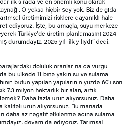
dar ilk sırada ve en önemli konu olarak
aynağı. O yoksa hiçbir şey yok. Biz de gıda
arımsal üretimimizi risklere dayanıklı hale
yret ediyoruz. İşte, bu amaçla, suyu merkeze
leyerek Türkiye'de üretim planlamasını 2024
tmış durumdayız. 2025 yılı ilk yılıydı” dedi.
 barajlardaki doluluk oranlarına da vurgu
da bu ülkede 11 bine yakın su ve sulama
ihinin bütün yapılan yapılarının yüzde 60'ı son
k 7,3 milyon hektarlık bir alan, artık
 demek? Daha fazla ürün alıyorsunuz. Daha
a kaliteli ürün alıyorsunuz. Bu manada
dan daha az negatif etkilenme adına sulama
umdayız, devam da ediyoruz. Tarımsal