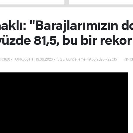
lı: "Barajlarımızın d
yüzde 81,5, bu bir rekor
K360) - TURK360TR | 19.06.2026 - 15:25, Güncelleme: 19.06.2026 - 22:35
13