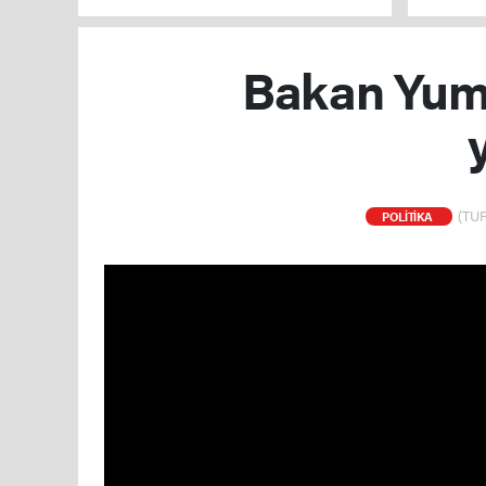
Bakan Yumak
(TUR
POLİTİKA