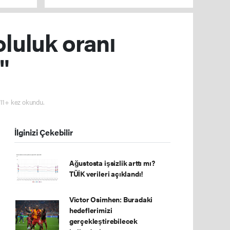
oluluk oranı
"
11+ kez okundu.
İlginizi Çekebilir
Ağustosta işsizlik arttı mı?
TÜİK verileri açıklandı!
Victor Osimhen: Buradaki
hedeflerimizi
gerçekleştirebilecek