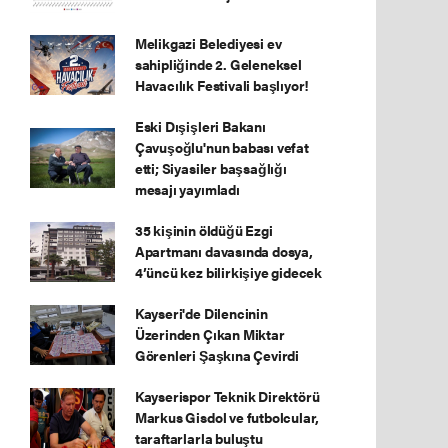
Melikgazi Belediyesi ev
sahipliğinde 2. Geleneksel
Havacılık Festivali başlıyor!
Eski Dışişleri Bakanı
Çavuşoğlu'nun babası vefat
etti; Siyasiler başsağlığı
mesajı yayımladı
35 kişinin öldüğü Ezgi
Apartmanı davasında dosya,
4’üncü kez bilirkişiye gidecek
Kayseri'de Dilencinin
Üzerinden Çıkan Miktar
Görenleri Şaşkına Çevirdi
Kayserispor Teknik Direktörü
Markus Gisdol ve futbolcular,
taraftarlarla buluştu