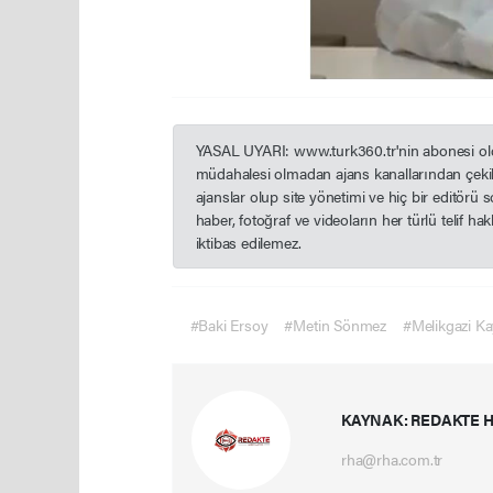
YASAL UYARI: www.turk360.tr'nin abonesi olduğ
müdahalesi olmadan ajans kanallarından çekil
ajanslar olup site yönetimi ve hiç bir editörü
haber, fotoğraf ve videoların her türlü telif h
iktibas edilemez.
#Baki Ersoy
#Metin Sönmez
#Melikgazi Ka
KAYNAK: REDAKTE H
rha@rha.com.tr