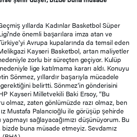
Geçmiş yıllarda Kadınlar Basketbol Süper
Ligi'nde önemli başarılara imza atan ve
Türkiye'yi Avrupa kupalarında da temsil eden
Melikgazi Kayseri Basketbol, artan maliyetler
nedeniyle zorlu bir süreçten geçiyor. Kulüp
edeniyle lige katılmama kararı aldı. Konuyu
tin Sönmez, yıllardır başarıyla mücadele
erektiğini belirtti. Sönmez’in gönderisini
 Kayseri Milletvekili Baki Ersoy, “Bu
ğru olmaz, zaten gönlümüzde razı olmaz, ben
z Mustafa Palancıoğlu ile görüşüp şehirde
nu yapmayı sağlayacağımızı düşünüyorum. Bu
r, bizde buna müsade etmeyiz. Sevdamız
i. (RHA)