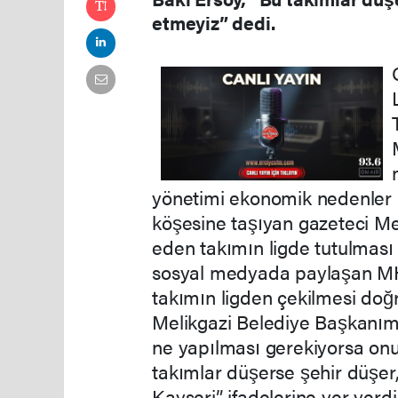
etmeyiz” dedi.
yönetimi ekonomik nedenler n
köşesine taşıyan gazeteci Me
eden takımın ligde tutulması g
sosyal medyada paylaşan MHP
takımın ligden çekilmesi do
Melikgazi Belediye Başkanımı
ne yapılması gerekiyorsa o
takımlar düşerse şehir düşe
Kayseri” ifadelerine yer verd