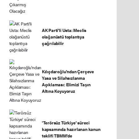
AK Parti'li Usta: Meclis
olağanüstü toplantıya
çağrılabilir
Kılıçdaroğlu'ndan Çerçeve
Yasa ve Silahsızlanma
Açıklaması: Elimizi Taşın
Altına Koyuyoruz
'Terörsüz Türkiye' süreci
kapsamında hazırlanan kanun
teklifi TBMM'de