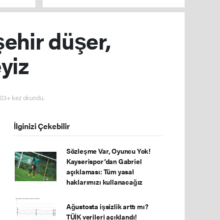
tarafı reddetti!
şehir düşer,
yiz
03+ kez okundu.
İlginizi Çekebilir
Sözleşme Var, Oyuncu Yok!
Kayserispor’dan Gabriel
açıklaması: Tüm yasal
haklarımızı kullanacağız
Ağustosta işsizlik arttı mı?
TÜİK verileri açıklandı!