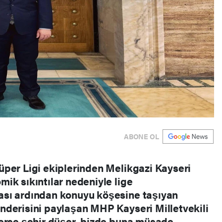
ABONE OL
per Ligi ekiplerinden Melikgazi Kayseri
ik sıkıntılar nedeniyle lige
ası ardından konuyu köşesine taşıyan
nderisini paylaşan MHP Kayseri Milletvekili
şerse şehir düşer, bizde buna müsade