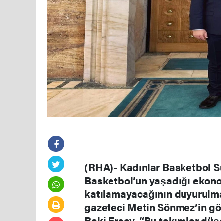
(RHA)- Kadınlar Basketbol Sü
Basketbol’un yaşadığı ekonom
katılamayacağının duyurulm
gazeteci Metin Sönmez’in gö
Baki Ersoy, “Bu takımlar dü