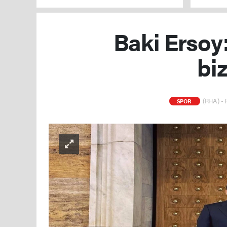
Baki Ersoy:
bi
(RHA) - 
SPOR