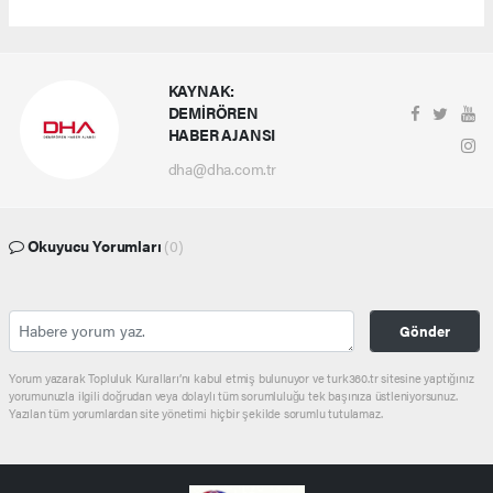
KAYNAK:
DEMİRÖREN
HABER AJANSI
dha@dha.com.tr
Okuyucu Yorumları
(0)
Gönder
Yorum yazarak Topluluk Kuralları’nı kabul etmiş bulunuyor ve turk360.tr sitesine yaptığınız
yorumunuzla ilgili doğrudan veya dolaylı tüm sorumluluğu tek başınıza üstleniyorsunuz.
Yazılan tüm yorumlardan site yönetimi hiçbir şekilde sorumlu tutulamaz.