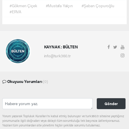
#Gökmen Çiçek
#Mustafa Yalçın
#Şaban Çopuroğlu
#ERVA
KAYNAK : BÜLTEN
info@turk360.tr
Okuyucu Yorumları
(0)
Gönder
Yorum yazarak Topluluk Kuralları’nı kabul etmiş bulunuyor ve turk360.tr sitesine yaptığınız
yorumunuzla ilgili doğrudan veya dolaylı tüm sorumluluğu tek başınıza üstleniyorsunuz.
Yazılan tüm yorumlardan site yönetimi hiçbir şekilde sorumlu tutulamaz.