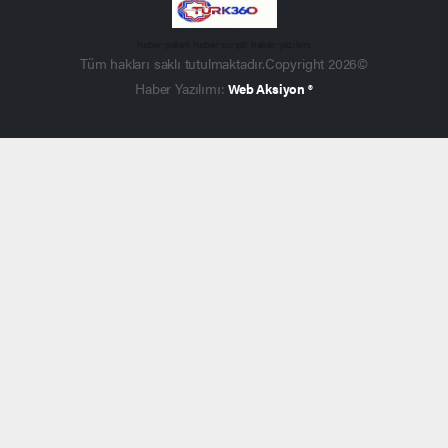
haber paketi
haber scripti
haber yazılımı
Tüm hakları saklı tutulmaktadır.Copyright 2026©
Haber Yazılımı:
Web Aksiyon ®