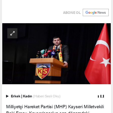
ABONE OL
Erkek
|
Kadın
(Haberi Sesli Oku)
Milliyetçi Hareket Partisi (MHP) Kayseri Milletvekili
Baki Ersoy, Kayserispor’un son dönemdeki