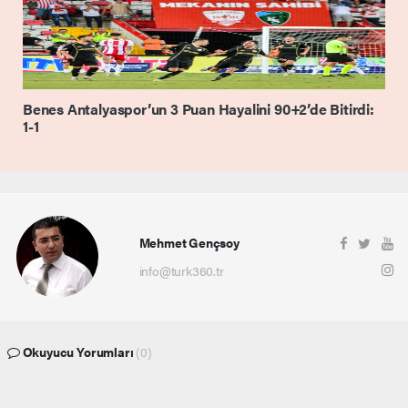
Benes Antalyaspor’un 3 Puan Hayalini 90+2’de Bitirdi:
1-1
Mehmet Gençsoy
info@turk360.tr
Okuyucu Yorumları
(0)