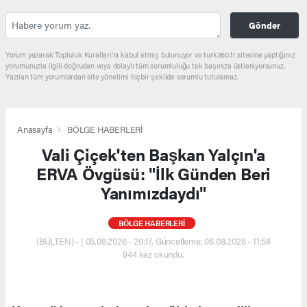
Gönder
Yorum yazarak Topluluk Kuralları’nı kabul etmiş bulunuyor ve turk360.tr sitesine yaptığınız
yorumunuzla ilgili doğrudan veya dolaylı tüm sorumluluğu tek başınıza üstleniyorsunuz.
Yazılan tüm yorumlardan site yönetimi hiçbir şekilde sorumlu tutulamaz.
Anasayfa
BÖLGE HABERLERİ
Vali Çiçek'ten Başkan Yalçın'a
ERVA Övgüsü: "İlk Günden Beri
Yanımızdaydı"
BÖLGE HABERLERİ
(BÜLTEN) - | 05.08.2026 - 20:17, Güncelleme: 06.08.2026 - 11:58
944 kez okundu.