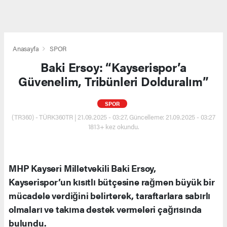
Anasayfa
SPOR
Baki Ersoy: “Kayserispor’a
Güvenelim, Tribünleri Dolduralım”
SPOR
(TR360) - TÜRK360TR | 21.09.2025 - 03:27, Güncelleme: 21.09.2025 - 03:27
1813+ kez okundu.
MHP Kayseri Milletvekili Baki Ersoy,
Kayserispor’un kısıtlı bütçesine rağmen büyük bir
mücadele verdiğini belirterek, taraftarlara sabırlı
olmaları ve takıma destek vermeleri çağrısında
bulundu.