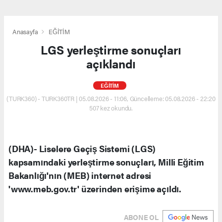
Anasayfa
EĞİTİM
LGS yerleştirme sonuçları
açıklandı
EĞİTİM
(TURK360) - TURK360TR | 05.08.2026 - 11:06, Güncelleme: 05.08.2026 - 22:20
507 kez okundu.
(DHA)- Liselere Geçiş Sistemi (LGS)
kapsamındaki yerleştirme sonuçları, Milli Eğitim
Bakanlığı'nın (MEB) internet adresi
'www.meb.gov.tr' üzerinden erişime açıldı.
ABONE OL