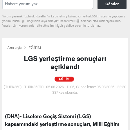
Gönder
Yorum yazarak Topluluk Kuralları’nı kabul etmiş bulunuyor ve turk360.tr sitesine yaptığınız
yorumunuzla ilgili doğrudan veya dolaylı tüm sorumluluğu tek başınıza üstleniyorsunuz.
Yazılan tüm yorumlardan site yönetimi hiçbir şekilde sorumlu tutulamaz.
Anasayfa
EĞİTİM
LGS yerleştirme sonuçları
açıklandı
EĞİTİM
(TURK360) - TURK360TR | 05.08.2026 - 11:06, Güncelleme: 05.08.2026 - 22:20
337 kez okundu.
(DHA)- Liselere Geçiş Sistemi (LGS)
kapsamındaki yerleştirme sonuçları, Milli Eğitim