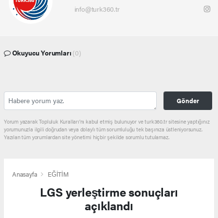
info@turk360.tr
Okuyucu Yorumları
(0)
Gönder
Yorum yazarak Topluluk Kuralları’nı kabul etmiş bulunuyor ve turk360.tr sitesine yaptığınız
yorumunuzla ilgili doğrudan veya dolaylı tüm sorumluluğu tek başınıza üstleniyorsunuz.
Yazılan tüm yorumlardan site yönetimi hiçbir şekilde sorumlu tutulamaz.
Anasayfa
EĞİTİM
LGS yerleştirme sonuçları
açıklandı