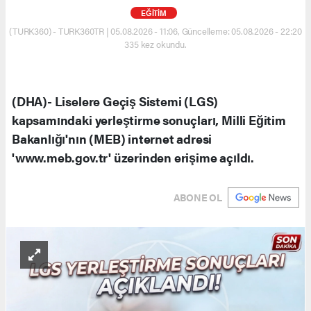
EĞİTİM
(TURK360) - TURK360TR | 05.08.2026 - 11:06, Güncelleme: 05.08.2026 - 22:20
335 kez okundu.
(DHA)- Liselere Geçiş Sistemi (LGS)
kapsamındaki yerleştirme sonuçları, Milli Eğitim
Bakanlığı'nın (MEB) internet adresi
'www.meb.gov.tr' üzerinden erişime açıldı.
ABONE OL