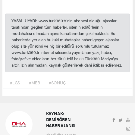
YASAL UYARI: www.turk360.tr'nin abonesi olduğu ajanslar
tarafından geçilen tüm haberler, sitenin editörlerinin
müdahalesi olmadan ajans kanallarından çekilmektedir. Bu
haberlerde yer alan hukuki muhataplar haberi geçen ajanslar
olup site yönetimi ve hiç bir editörü sorumlu tutulamaz.
www.turk360.tr internet sitesinde yayınlanan yazı, haber,
fotoğraf ve videoların her türlü telif hakkı Türk360 Medya'ya
aittir. İzin alınmadan, kaynak gösterilerek dahi iktibas edilemez.
#LGS
#MEB
#SONUÇ
KAYNAK:
DEMİRÖREN
HABER AJANSI
dha@dha.com.tr