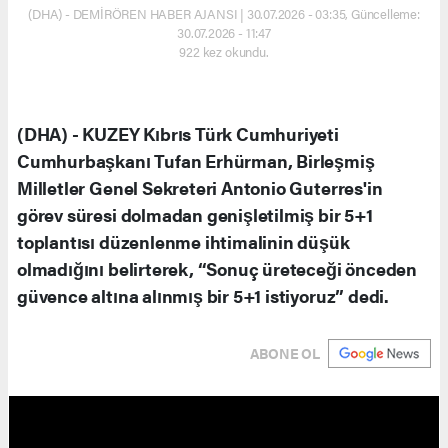
(DHA) - DEMİRÖREN HABER AJANSI | 30.07.2026 - 03:35, Güncelleme:
30.07.2026 - 11:47
922 kez okundu.
(DHA) - KUZEY Kıbrıs Türk Cumhuriyeti
Cumhurbaşkanı Tufan Erhürman, Birleşmiş
Milletler Genel Sekreteri Antonio Guterres'in
görev süresi dolmadan genişletilmiş bir 5+1
toplantısı düzenlenme ihtimalinin düşük
olmadığını belirterek, “Sonuç üreteceği önceden
güvence altına alınmış bir 5+1 istiyoruz” dedi.
ABONE OL