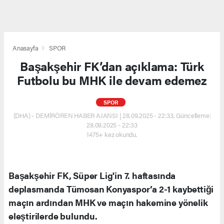
Anasayfa
SPOR
Başakşehir FK’dan açıklama: Türk
Futbolu bu MHK ile devam edemez
SPOR
(DHA) - DEMİRÖREN HABER AJANSI | 28.09.2025 - 22:33, Güncelleme:
28.09.2025 - 22:33
1475+ kez okundu.
Başakşehir FK, Süper Lig'in 7. haftasında
deplasmanda Tümosan Konyaspor’a 2-1 kaybettiği
maçın ardından MHK ve maçın hakemine yönelik
eleştirilerde bulundu.