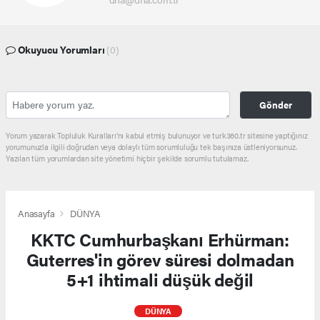
Okuyucu Yorumları
(0)
Gönder
Yorum yazarak Topluluk Kuralları’nı kabul etmiş bulunuyor ve turk360.tr sitesine yaptığınız
yorumunuzla ilgili doğrudan veya dolaylı tüm sorumluluğu tek başınıza üstleniyorsunuz.
Yazılan tüm yorumlardan site yönetimi hiçbir şekilde sorumlu tutulamaz.
Anasayfa
DÜNYA
KKTC Cumhurbaşkanı Erhürman:
Guterres'in görev süresi dolmadan
5+1 ihtimali düşük değil
DÜNYA