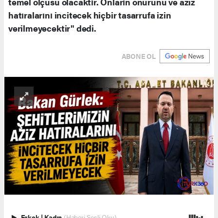
temel ölçüsü olacaktır. Onların onurunu ve aziz
hatıralarını incitecek hiçbir tasarrufa izin
verilmeyecektir" dedi.
ABONE OL
Erkek
|
Kadın
(Haberi Sesli Oku)