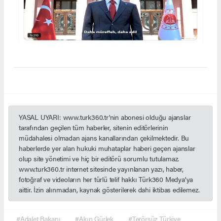
YASAL UYARI: www.turk360.tr'nin abonesi olduğu ajanslar
tarafından geçilen tüm haberler, sitenin editörlerinin
müdahalesi olmadan ajans kanallarından çekilmektedir. Bu
haberlerde yer alan hukuki muhataplar haberi geçen ajanslar
olup site yönetimi ve hiç bir editörü sorumlu tutulamaz.
www.turk360.tr internet sitesinde yayınlanan yazı, haber,
fotoğraf ve videoların her türlü telif hakkı Türk360 Medya'ya
aittir. İzin alınmadan, kaynak gösterilerek dahi iktibas edilemez.
#Adalet Bakanı
#Akın Gürlek
#Terörsüz Türkiye