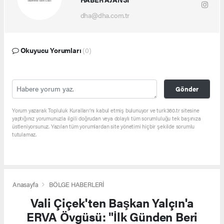
dha@dha.com.tr
Okuyucu Yorumları
(0)
Gönder
Yorum yazarak Topluluk Kuralları’nı kabul etmiş bulunuyor ve turk360.tr sitesine
yaptığınız yorumunuzla ilgili doğrudan veya dolaylı tüm sorumluluğu tek başınıza
üstleniyorsunuz. Yazılan tüm yorumlardan site yönetimi hiçbir şekilde sorumlu
tutulamaz.
Anasayfa
BÖLGE HABERLERİ
Vali Çiçek'ten Başkan Yalçın'a
ERVA Övgüsü: "İlk Günden Beri