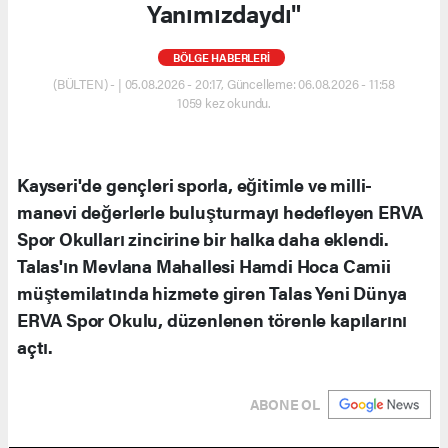
Yanımızdaydı"
BÖLGE HABERLERİ
(BÜLTEN) - | 05.08.2026 - 20:17, Güncelleme: 06.08.2026 - 11:58
1059 kez okundu.
Kayseri'de gençleri sporla, eğitimle ve milli-
manevi değerlerle buluşturmayı hedefleyen ERVA
Spor Okulları zincirine bir halka daha eklendi.
Talas'ın Mevlana Mahallesi Hamdi Hoca Camii
müştemilatında hizmete giren Talas Yeni Dünya
ERVA Spor Okulu, düzenlenen törenle kapılarını
açtı.
ABONE OL