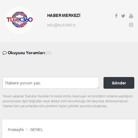
HABER MERKEZİ
info@turk360.tr
Okuyucu Yorumları
(0)
Gönder
Yorum yazarak Topluluk Kuralları’nı kabul etmiş bulunuyor ve turk360.tr sitesine yaptığınız
yorumunuzla ilgili doğrudan veya dolaylı tüm sorumluluğu tek başınıza üstleniyorsunuz.
Yazılan tüm yorumlardan site yönetimi hiçbir şekilde sorumlu tutulamaz.
Anasayfa
GENEL