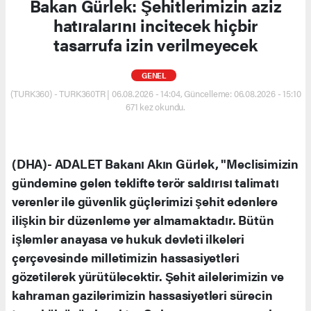
Bakan Gürlek: Şehitlerimizin aziz
hatıralarını incitecek hiçbir
tasarrufa izin verilmeyecek
GENEL
(TURK360) - TURK360TR | 06.08.2026 - 14:04, Güncelleme: 06.08.2026 - 15:10
671 kez okundu.
(DHA)- ADALET Bakanı Akın Gürlek, "Meclisimizin
gündemine gelen teklifte terör saldırısı talimatı
verenler ile güvenlik güçlerimizi şehit edenlere
ilişkin bir düzenleme yer almamaktadır. Bütün
işlemler anayasa ve hukuk devleti ilkeleri
çerçevesinde milletimizin hassasiyetleri
gözetilerek yürütülecektir. Şehit ailelerimizin ve
kahraman gazilerimizin hassasiyetleri sürecin