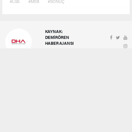
#LGS
#MEB
#SONUÇ
KAYNAK:
DEMİRÖREN
HABER AJANSI
dha@dha.com.tr
Okuyucu Yorumları
(0)
Gönder
Yorum yazarak Topluluk Kuralları’nı kabul etmiş bulunuyor ve turk360.tr sitesine yaptığınız
yorumunuzla ilgili doğrudan veya dolaylı tüm sorumluluğu tek başınıza üstleniyorsunuz.
Yazılan tüm yorumlardan site yönetimi hiçbir şekilde sorumlu tutulamaz.