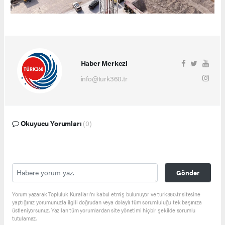
Haber Merkezi
info@turk360.tr
Okuyucu Yorumları
(0)
Gönder
Yorum yazarak Topluluk Kuralları’nı kabul etmiş bulunuyor ve turk360.tr sitesine
yaptığınız yorumunuzla ilgili doğrudan veya dolaylı tüm sorumluluğu tek başınıza
üstleniyorsunuz. Yazılan tüm yorumlardan site yönetimi hiçbir şekilde sorumlu
tutulamaz.