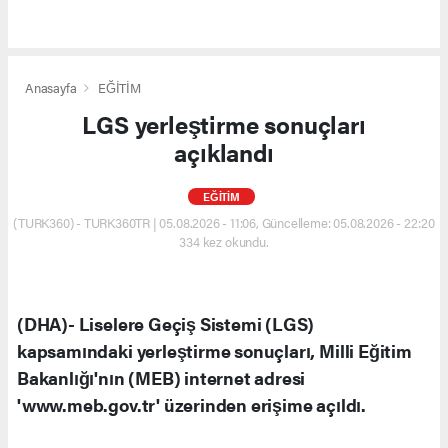
Anasayfa
EĞİTİM
LGS yerleştirme sonuçları
açıklandı
EĞİTİM
(TURK360) - TURK360TR | 05.08.2026 - 11:06, Güncelleme: 05.08.2026 - 22:20
334 kez okundu.
(DHA)- Liselere Geçiş Sistemi (LGS)
kapsamındaki yerleştirme sonuçları, Milli Eğitim
Bakanlığı'nın (MEB) internet adresi
'www.meb.gov.tr' üzerinden erişime açıldı.