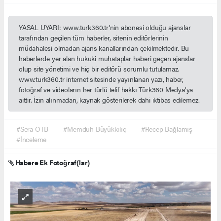
YASAL UYARI: www.turk360.tr'nin abonesi olduğu ajanslar
tarafından geçilen tüm haberler, sitenin editörlerinin
müdahalesi olmadan ajans kanallarından çekilmektedir. Bu
haberlerde yer alan hukuki muhataplar haberi geçen ajanslar
olup site yönetimi ve hiç bir editörü sorumlu tutulamaz.
www.turk360.tr internet sitesinde yayınlanan yazı, haber,
fotoğraf ve videoların her türlü telif hakkı Türk360 Medya'ya
aittir. İzin alınmadan, kaynak gösterilerek dahi iktibas edilemez.
#Sera OTB
#Memduh Büyükkılıç
#Recep Bağlamış
#İnceleme
Habere Ek Fotoğraf(lar)