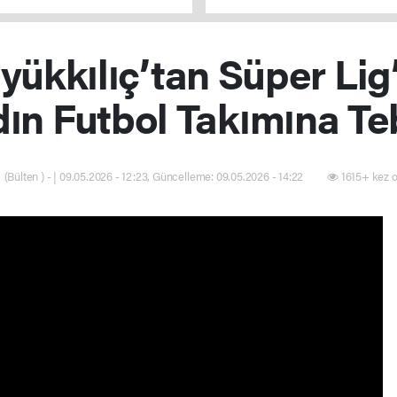
elimizden gelen her şeyi yapıy
ükkılıç’tan Süper Lig
ın Futbol Takımına Te
(Bülten ) - | 09.05.2026 - 12:23, Güncelleme: 09.05.2026 - 14:22
1615+ kez 