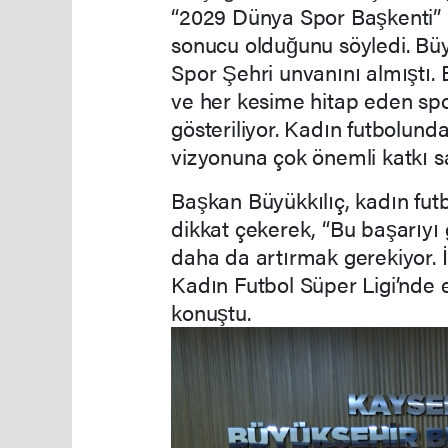
“2029 Dünya Spor Başkenti” u
sonucu olduğunu söyledi. Büy
Spor Şehri unvanını almıştı. 
ve her kesime hitap eden spo
gösteriliyor. Kadın futbolund
vizyonuna çok önemli katkı sa
Başkan Büyükkılıç, kadın fut
dikkat çekerek, “Bu başarıyı g
daha da artırmak gerekiyor. İ
Kadın Futbol Süper Ligi’nde e
konuştu.