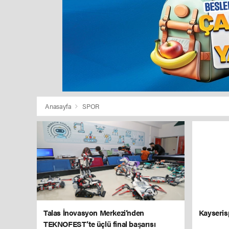
Anasayfa
SPOR
Talas İnovasyon Merkezi’nden
Kayserisp
TEKNOFEST’te üçlü final başarısı