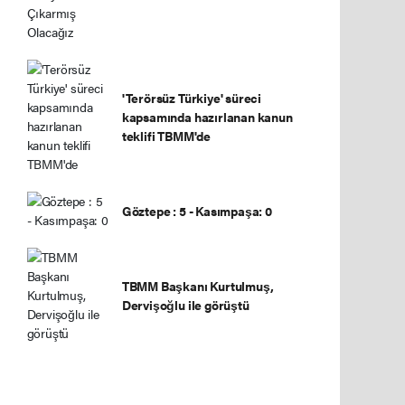
'Terörsüz Türkiye' süreci
kapsamında hazırlanan kanun
teklifi TBMM'de
Göztepe : 5 - Kasımpaşa: 0
TBMM Başkanı Kurtulmuş,
Dervişoğlu ile görüştü