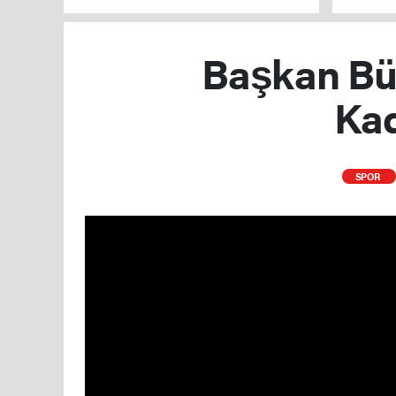
Başkan Büy
Kad
SPOR