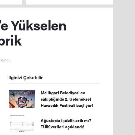
oruz
açıklama
’e Yükselen
brik
okundu.
İlginizi Çekebilir
Melikgazi Belediyesi ev
sahipliğinde 2. Geleneksel
Havacılık Festivali başlıyor!
Ağustosta işsizlik arttı mı?
TÜİK verileri açıklandı!