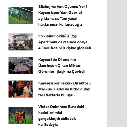
Sözleşme Var, Oyuncu Yok!
Kayserispor’dan Gabriel
açıklaması: Tüm yasal
haklarımızı kullanacağız
35 kişinin öldüğü Ezgi
Apartmanı davasında dosya,
4’üncü kez bilirkişiye gidecek
Kayseri'de Dilencinin
Üzerinden Çıkan Miktar
Görenleri Şaşkına Çevirdi
Kayserispor Teknik Direktörü
Markus Gisdol ve futbolcular,
taraftarlarla buluştu
Victor Osimhen: Buradaki
hedeflerimizi
gerçekleştirebilecek
kalitedeyiz