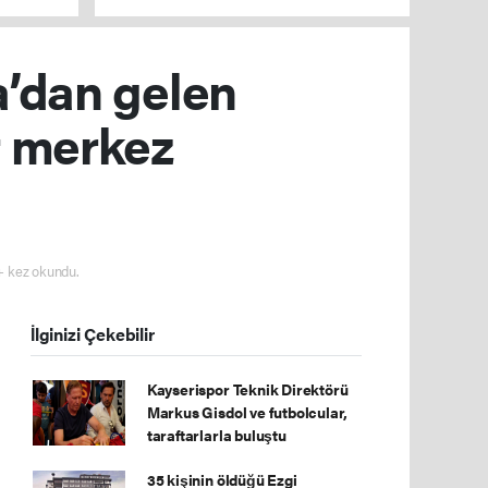
düzenlenen operasyonlarla yakalandı
’dan gelen
r merkez
 kez okundu.
İlginizi Çekebilir
Kayserispor Teknik Direktörü
Markus Gisdol ve futbolcular,
taraftarlarla buluştu
35 kişinin öldüğü Ezgi