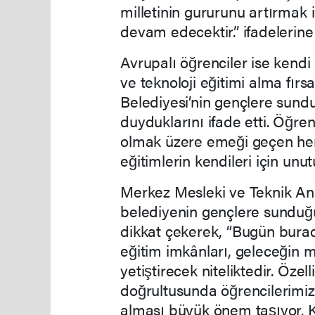
milletinin gururunu artırmak 
devam edecektir.” ifadelerine 
Avrupalı öğrenciler ise kendi
ve teknoloji eğitimi alma fırs
Belediyesi’nin gençlere sun
duyduklarını ifade etti. Öğr
olmak üzere emeği geçen her
eğitimlerin kendileri için un
Merkez Mesleki ve Teknik Ana
belediyenin gençlere sunduğ
dikkat çekerek, “Bugün burad
eğitim imkânları, geleceğin m
yetiştirecek niteliktedir. Özell
doğrultusunda öğrencilerimiz
alması büyük önem taşıyor. K