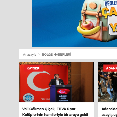
Anasayfa
BÖLGE HABERLERİ
KAYSERI
ADAN
Vali Gökmen Çiçek, ERVA Spor
Adana'da
Kulüplerinin hamileriyle bir araya geldi
asayiş u