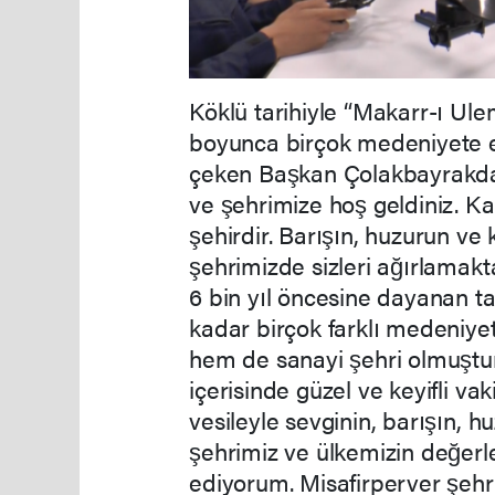
Köklü tarihiyle “Makarr-ı Ulem
boyunca birçok medeniyete ev
çeken Başkan Çolakbayrakdar
ve şehrimize hoş geldiniz. Ka
şehirdir. Barışın, huzurun ve
şehrimizde sizleri ağırlama
6 bin yıl öncesine dayanan ta
kadar birçok farklı medeniyet
hem de sanayi şehri olmuştu
içerisinde güzel ve keyifli vaki
vesileyle sevginin, barışın, 
şehrimiz ve ülkemizin değerl
ediyorum. Misafirperver şehri