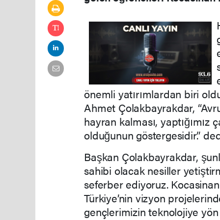
önemli yatırımlardan biri ol
Ahmet Çolakbayrakdar, “Avru
hayran kalması, yaptığımız ç
olduğunun göstergesidir.” ded
Başkan Çolakbayrakdar, şunl
sahibi olacak nesiller yetişti
seferber ediyoruz. Kocasinan
Türkiye’nin vizyon projelerind
gençlerimizin teknolojiye yön