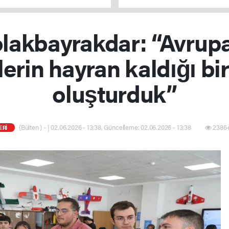
ı
uygun hale gelecek
lakbayrakdar: “Avrupa
lerin hayran kaldığı bi
oluşturduk”
(Bülten ) - | 02.06.2026 - 13:38, Güncelleme: 02.06.2026 - 13:38
2386+
ERİ