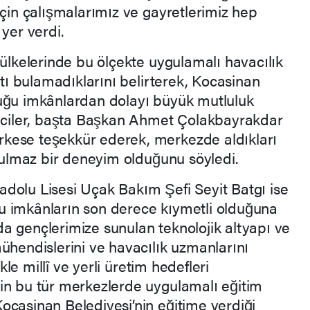
için çalışmalarımız ve gayretlerimiz hep
yer verdi.
 ülkelerinde bu ölçekte uygulamalı havacılık
atı bulamadıklarını belirterek, Kocasinan
duğu imkânlardan dolayı büyük mutluluk
enciler, başta Başkan Ahmet Çolakbayrakdar
kese teşekkür ederek, merkezde aldıkları
utulmaz bir deneyim olduğunu söyledi.
dolu Lisesi Uçak Bakım Şefi Seyit Batgı ise
u imkânların son derece kıymetli olduğuna
a gençlerimize sunulan teknolojik altyapı ve
ühendislerini ve havacılık uzmanlarını
ikle millî ve yerli üretim hedefleri
in bu tür merkezlerde uygulamalı eğitim
ocasinan Belediyesi’nin eğitime verdiği