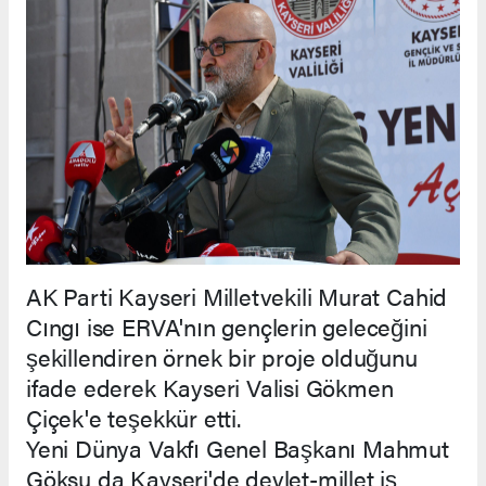
AK Parti Kayseri Milletvekili Murat Cahid
Cıngı ise ERVA'nın gençlerin geleceğini
şekillendiren örnek bir proje olduğunu
ifade ederek Kayseri Valisi Gökmen
Çiçek'e teşekkür etti.
Yeni Dünya Vakfı Genel Başkanı Mahmut
Göksu da Kayseri'de devlet-millet iş