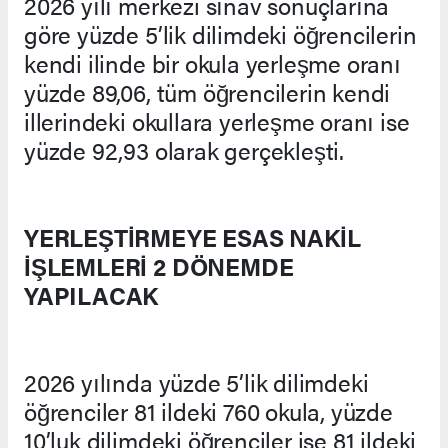
2026 yılı merkezi sınav sonuçlarına
göre yüzde 5’lik dilimdeki öğrencilerin
kendi ilinde bir okula yerleşme oranı
yüzde 89,06, tüm öğrencilerin kendi
illerindeki okullara yerleşme oranı ise
yüzde 92,93 olarak gerçekleşti.
YERLEŞTİRMEYE ESAS NAKİL
İŞLEMLERİ 2 DÖNEMDE
YAPILACAK
2026 yılında yüzde 5’lik dilimdeki
öğrenciler 81 ildeki 760 okula, yüzde
10’luk dilimdeki öğrenciler ise 81 ildeki