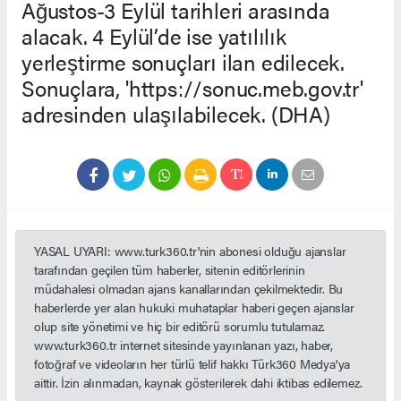
Ağustos-3 Eylül tarihleri arasında
alacak. 4 Eylül’de ise yatılılık
yerleştirme sonuçları ilan edilecek.
Sonuçlara, 'https://sonuc.meb.gov.tr'
adresinden ulaşılabilecek. (DHA)
YASAL UYARI: www.turk360.tr'nin abonesi olduğu ajanslar
tarafından geçilen tüm haberler, sitenin editörlerinin
müdahalesi olmadan ajans kanallarından çekilmektedir. Bu
haberlerde yer alan hukuki muhataplar haberi geçen ajanslar
olup site yönetimi ve hiç bir editörü sorumlu tutulamaz.
www.turk360.tr internet sitesinde yayınlanan yazı, haber,
fotoğraf ve videoların her türlü telif hakkı Türk360 Medya'ya
aittir. İzin alınmadan, kaynak gösterilerek dahi iktibas edilemez.