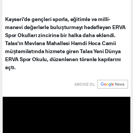
Kayseri'de gençleri sporla, eğitimle ve milli-
manevi değerlerle buluşturmayı hedefleyen ERVA
Spor Okulları zincirine bir halka daha eklendi.
Talas'ın Mevlana Mahallesi Hamdi Hoca Camii
müştemilatında hizmete giren Talas Yeni Dünya
ERVA Spor Okulu, düzenlenen törenle kapılarını
açtı.
ABONE OL