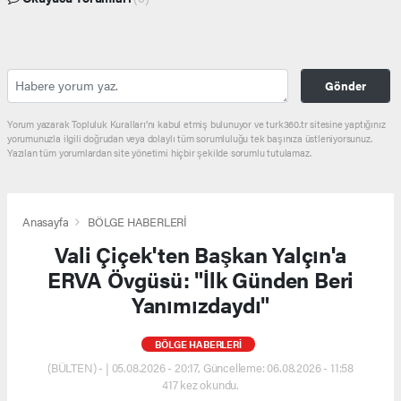
Gönder
Yorum yazarak Topluluk Kuralları’nı kabul etmiş bulunuyor ve turk360.tr sitesine yaptığınız
yorumunuzla ilgili doğrudan veya dolaylı tüm sorumluluğu tek başınıza üstleniyorsunuz.
Yazılan tüm yorumlardan site yönetimi hiçbir şekilde sorumlu tutulamaz.
Anasayfa
BÖLGE HABERLERİ
Vali Çiçek'ten Başkan Yalçın'a
ERVA Övgüsü: "İlk Günden Beri
Yanımızdaydı"
BÖLGE HABERLERİ
(BÜLTEN) - | 05.08.2026 - 20:17, Güncelleme: 06.08.2026 - 11:58
417 kez okundu.