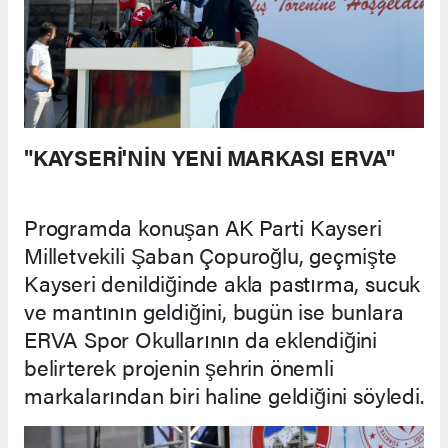
"KAYSERİ'NİN YENİ MARKASI ERVA"
Programda konuşan AK Parti Kayseri
Milletvekili Şaban Çopuroğlu, geçmişte
Kayseri denildiğinde akla pastırma, sucuk
ve mantının geldiğini, bugün ise bunlara
ERVA Spor Okullarının da eklendiğini
belirterek projenin şehrin önemli
markalarından biri haline geldiğini söyledi.