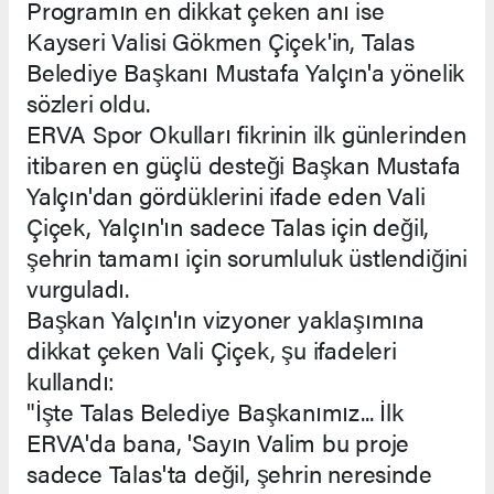
Programın en dikkat çeken anı ise
Kayseri Valisi Gökmen Çiçek'in, Talas
Belediye Başkanı Mustafa Yalçın'a yönelik
sözleri oldu.
ERVA Spor Okulları fikrinin ilk günlerinden
itibaren en güçlü desteği Başkan Mustafa
Yalçın'dan gördüklerini ifade eden Vali
Çiçek, Yalçın'ın sadece Talas için değil,
şehrin tamamı için sorumluluk üstlendiğini
vurguladı.
Başkan Yalçın'ın vizyoner yaklaşımına
dikkat çeken Vali Çiçek, şu ifadeleri
kullandı:
"İşte Talas Belediye Başkanımız... İlk
ERVA'da bana, 'Sayın Valim bu proje
sadece Talas'ta değil, şehrin neresinde