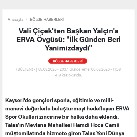
Anasayfa
BÖLGE HABERLERİ
Vali Çiçek'ten Başkan Yalçın'a
ERVA Övgüsü: "İlk Günden Beri
Yanımızdaydı"
BÖLGE HABERLERİ
(BÜLTEN) - | 05.08.2026 - 20:17, Güncelleme: 06.08.2026 - 11:58
419 kez okundu.
Kayseri'de gençleri sporla, eğitimle ve milli-
manevi değerlerle buluşturmayı hedefleyen ERVA
Spor Okulları zincirine bir halka daha eklendi.
Talas'ın Mevlana Mahallesi Hamdi Hoca Camii
müştemilatında hizmete giren Talas Yeni Dünya