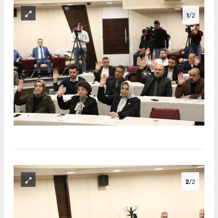
1
/2
2
/2