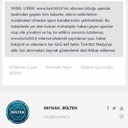
YASAL UYARI: www.turk360.tr'nin abonesi olduğu ajanslar
tarafından geçilen tüm haberler, sitenin editörlerinin
müdahalesi olmadan ajans kanallarından çekilmektedir. Bu
haberlerde yer alan hukuki muhataplar haberi geçen ajanslar
olup site yönetimi ve hiç bir editörü sorumlu tutulamaz.
www.turk360.tr internet sitesinde yayınlanan yazı, haber,
fotoğraf ve videoların her türlü telif hakkı Türk360 Medya'ya
aittir. İzin alınmadan, kaynak gösterilerek dahi iktibas edilemez.
#Gökmen Çiçek
#Mustafa Yalçın
#Şaban Çopuroğlu
#ERVA
KAYNAK : BÜLTEN
info@turk360.tr