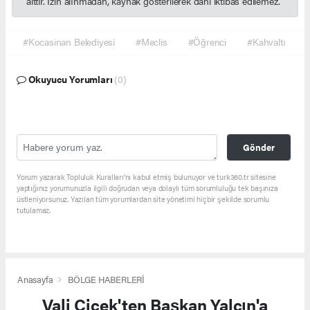
aittir. İzin alınmadan, kaynak gösterilerek dahi iktibas edilemez.
#Kocasinan Belediyesi
#Meclis
#Öğrenci
#Kahvaltı
Okuyucu Yorumları
(0)
Gönder
Yorum yazarak Topluluk Kuralları’nı kabul etmiş bulunuyor ve turk360.tr sitesine
yaptığınız yorumunuzla ilgili doğrudan veya dolaylı tüm sorumluluğu tek başınıza
üstleniyorsunuz. Yazılan tüm yorumlardan site yönetimi hiçbir şekilde sorumlu
tutulamaz.
Anasayfa
BÖLGE HABERLERİ
Vali Çiçek'ten Başkan Yalçın'a