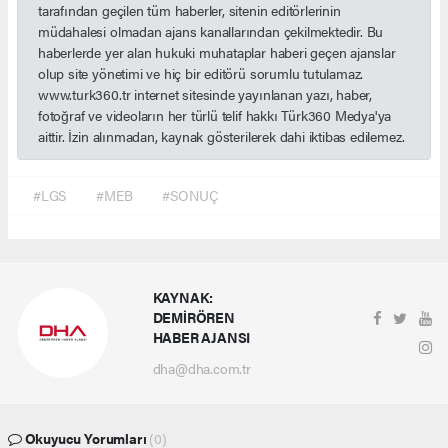
tarafından geçilen tüm haberler, sitenin editörlerinin
müdahalesi olmadan ajans kanallarından çekilmektedir. Bu
haberlerde yer alan hukuki muhataplar haberi geçen ajanslar
olup site yönetimi ve hiç bir editörü sorumlu tutulamaz.
www.turk360.tr internet sitesinde yayınlanan yazı, haber,
fotoğraf ve videoların her türlü telif hakkı Türk360 Medya'ya
aittir. İzin alınmadan, kaynak gösterilerek dahi iktibas edilemez.
#LGS
#MEB
#SONUÇ
KAYNAK:
DEMİRÖREN
HABER AJANSI
dha@dha.com.tr
Okuyucu Yorumları
(0)