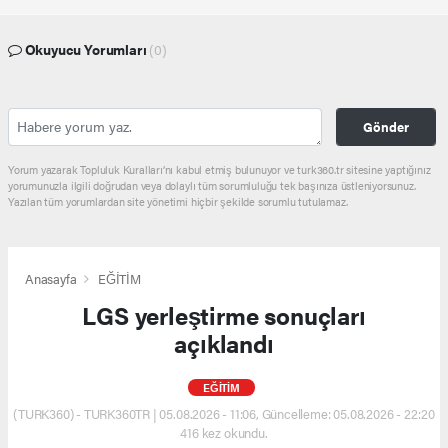
Okuyucu Yorumları
(0)
Gönder
Yorum yazarak Topluluk Kuralları’nı kabul etmiş bulunuyor ve turk360.tr sitesine yaptığınız
yorumunuzla ilgili doğrudan veya dolaylı tüm sorumluluğu tek başınıza üstleniyorsunuz.
Yazılan tüm yorumlardan site yönetimi hiçbir şekilde sorumlu tutulamaz.
Anasayfa
EĞİTİM
LGS yerleştirme sonuçları
açıklandı
EĞİTİM
(TURK360) - TURK360TR | 05.08.2026 - 11:06, Güncelleme: 05.08.2026 - 22:20
416 kez okundu.