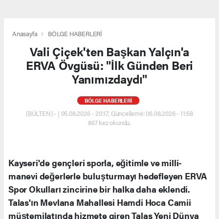
Anasayfa
BÖLGE HABERLERİ
Vali Çiçek'ten Başkan Yalçın'a
ERVA Övgüsü: "İlk Günden Beri
Yanımızdaydı"
BÖLGE HABERLERİ
(BÜLTEN) - | 05.08.2026 - 20:17, Güncelleme: 06.08.2026 - 11:58
867 kez okundu.
Kayseri'de gençleri sporla, eğitimle ve milli-
manevi değerlerle buluşturmayı hedefleyen ERVA
Spor Okulları zincirine bir halka daha eklendi.
Talas'ın Mevlana Mahallesi Hamdi Hoca Camii
müştemilatında hizmete giren Talas Yeni Dünya