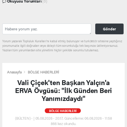
Okuyucu Yorumları
(0)
Gönder
Yorum yazarak Topluluk Kuralları’nı kabul etmiş bulunuyor ve turk360.tr sitesine yaptığınız
yorumunuzla ilgili doğrudan veya dolaylı tüm sorumluluğu tek başınıza üstleniyorsunuz.
Yazılan tüm yorumlardan site yönetimi hiçbir şekilde sorumlu tutulamaz.
Anasayfa
BÖLGE HABERLERİ
Vali Çiçek'ten Başkan Yalçın'a
ERVA Övgüsü: "İlk Günden Beri
Yanımızdaydı"
BÖLGE HABERLERİ
(BÜLTEN) - | 05.08.2026 - 20:17, Güncelleme: 06.08.2026 - 11:58
866 kez okundu.