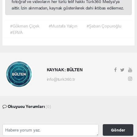
fotoğraf ve videoların her türlü telif hakkı Türk360 Medya'ya
aittir. İzin alınmadan, kaynak gösterilerek dahi iktibas edilemez.
#Gökmen Çiçek
#Mustafa Yalçın
#Şaban Çopuroğlu
#ERVA
KAYNAK : BÜLTEN
info@turk360.tr
Okuyucu Yorumları
(0)
Gönder