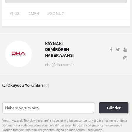
#LGS
#MEB
#SONUÇ
KAYNAK:
DEMİRÖREN
HABER AJANSI
dha@dha.com.tr
Okuyucu Yorumları
(0)
Gönder
Yorum yazarak Topluluk Kuralları’nı kabul etmiş bulunuyor ve turk360.tr sitesine yaptığınız
yorumunuzla ilgili doğrudan veya dolaylı tüm sorumluluğu tek başınıza üstleniyorsunuz.
Yazılan tüm yorumlardan site yönetimi hiçbir şekilde sorumlu tutulamaz.