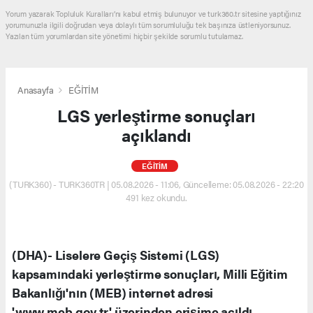
Yorum yazarak Topluluk Kuralları’nı kabul etmiş bulunuyor ve turk360.tr sitesine yaptığınız
yorumunuzla ilgili doğrudan veya dolaylı tüm sorumluluğu tek başınıza üstleniyorsunuz.
Yazılan tüm yorumlardan site yönetimi hiçbir şekilde sorumlu tutulamaz.
Anasayfa
EĞİTİM
LGS yerleştirme sonuçları
açıklandı
EĞİTİM
(TURK360) - TURK360TR | 05.08.2026 - 11:06, Güncelleme: 05.08.2026 - 22:20
491 kez okundu.
(DHA)- Liselere Geçiş Sistemi (LGS)
kapsamındaki yerleştirme sonuçları, Milli Eğitim
Bakanlığı'nın (MEB) internet adresi
'www.meb.gov.tr' üzerinden erişime açıldı.