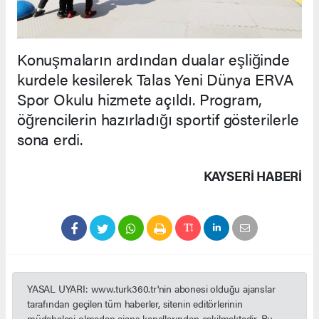
Konuşmaların ardından dualar eşliğinde
kurdele kesilerek Talas Yeni Dünya ERVA
Spor Okulu hizmete açıldı. Program,
öğrencilerin hazırladığı sportif gösterilerle
sona erdi.
KAYSERI HABERİ
YASAL UYARI: www.turk360.tr'nin abonesi olduğu ajanslar
tarafından geçilen tüm haberler, sitenin editörlerinin
müdahalesi olmadan ajans kanallarından çekilmektedir. Bu