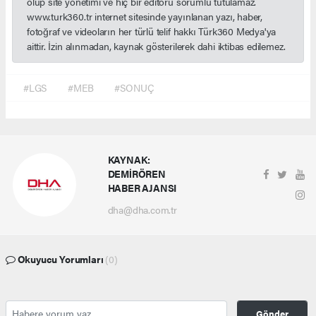
olup site yönetimi ve hiç bir editörü sorumlu tutulamaz.
www.turk360.tr internet sitesinde yayınlanan yazı, haber,
fotoğraf ve videoların her türlü telif hakkı Türk360 Medya'ya
aittir. İzin alınmadan, kaynak gösterilerek dahi iktibas edilemez.
#LGS
#MEB
#SONUÇ
KAYNAK:
DEMİRÖREN
HABER AJANSI
dha@dha.com.tr
Okuyucu Yorumları
(0)
Gönder