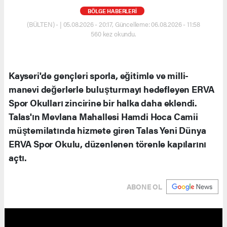
BÖLGE HABERLERİ
(BÜLTEN) - | 05.08.2026 - 20:17, Güncelleme: 06.08.2026 - 11:58
560 kez okundu.
Kayseri'de gençleri sporla, eğitimle ve milli-
manevi değerlerle buluşturmayı hedefleyen ERVA
Spor Okulları zincirine bir halka daha eklendi.
Talas'ın Mevlana Mahallesi Hamdi Hoca Camii
müştemilatında hizmete giren Talas Yeni Dünya
ERVA Spor Okulu, düzenlenen törenle kapılarını
açtı.
ABONE OL