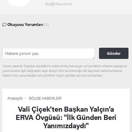
rha@rha.com.tr
Okuyucu Yorumları
(0)
Gönder
Yorum yazarak Topluluk Kuralları’nı kabul etmiş bulunuyor ve turk360.tr sitesine yaptığınız
yorumunuzla ilgili doğrudan veya dolaylı tüm sorumluluğu tek başınıza üstleniyorsunuz.
Yazılan tüm yorumlardan site yönetimi hiçbir şekilde sorumlu tutulamaz.
Anasayfa
BÖLGE HABERLERİ
Vali Çiçek'ten Başkan Yalçın'a
ERVA Övgüsü: "İlk Günden Beri
Yanımızdaydı"