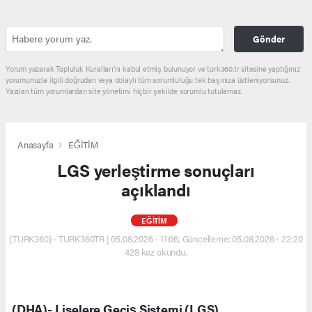
Gönder
Yorum yazarak Topluluk Kuralları’nı kabul etmiş bulunuyor ve turk360.tr sitesine yaptığınız
yorumunuzla ilgili doğrudan veya dolaylı tüm sorumluluğu tek başınıza üstleniyorsunuz.
Yazılan tüm yorumlardan site yönetimi hiçbir şekilde sorumlu tutulamaz.
Anasayfa
EĞİTİM
LGS yerleştirme sonuçları
açıklandı
EĞİTİM
(TURK360) - TURK360TR | 05.08.2026 - 11:06, Güncelleme: 05.08.2026 - 22:20
428 kez okundu.
(DHA)- Liselere Geçiş Sistemi (LGS)