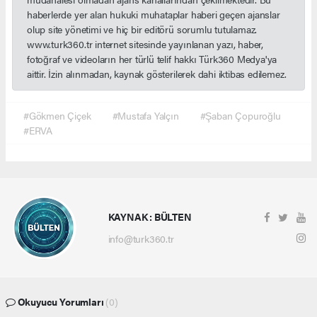
haberlerde yer alan hukuki muhataplar haberi geçen ajanslar
olup site yönetimi ve hiç bir editörü sorumlu tutulamaz.
www.turk360.tr internet sitesinde yayınlanan yazı, haber,
fotoğraf ve videoların her türlü telif hakkı Türk360 Medya'ya
aittir. İzin alınmadan, kaynak gösterilerek dahi iktibas edilemez.
#Gökmen Çiçek
#Mustafa Yalçın
#Şaban Çopuroğlu
#ERVA
KAYNAK : BÜLTEN
info@turk360.tr
Okuyucu Yorumları
(0)