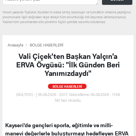
Yorum yazarak Topluluk Kuralları’nı kabul etmiş bulunuyor ve turk360.tr sitesine yaptığınız
yorumunuzla ilgili doğrudan veya dolaylı tüm sorumluluğu tek başınıza üstleniyorsunuz.
Yazılan tüm yorumlardan site yönetimi hiçbir şekilde sorumlu tutulamaz.
Anasayfa
BÖLGE HABERLERİ
Vali Çiçek'ten Başkan Yalçın'a
ERVA Övgüsü: "İlk Günden Beri
Yanımızdaydı"
BÖLGE HABERLERİ
(BÜLTEN) - | 05.08.2026 - 20:17, Güncelleme: 06.08.2026 - 11:58
561 kez okundu.
Kayseri'de gençleri sporla, eğitimle ve milli-
manevi değerlerle buluşturmayı hedefleyen ERVA