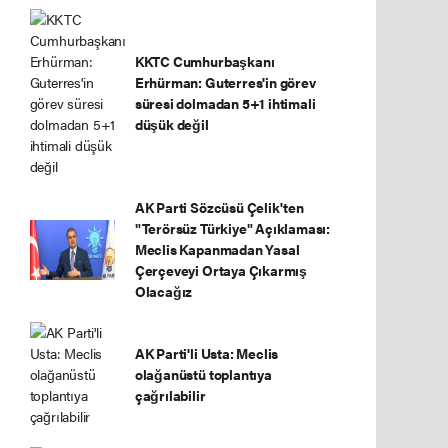
KKTC Cumhurbaşkanı
Erhürman: Guterres'in görev
süresi dolmadan 5+1 ihtimali
düşük değil
AK Parti Sözcüsü Çelik'ten
"Terörsüz Türkiye" Açıklaması:
Meclis Kapanmadan Yasal
Çerçeveyi Ortaya Çıkarmış
Olacağız
AK Parti'li Usta: Meclis
olağanüstü toplantıya
çağrılabilir