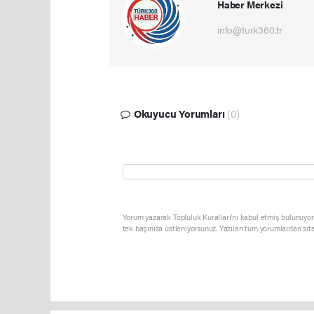
Haber Merkezi
info@turk360.tr
Okuyucu Yorumları
(0)
Yorum yazarak Topluluk Kuralları’nı kabul etmiş bulunuyor 
tek başınıza üstleniyorsunuz. Yazılan tüm yorumlardan sit