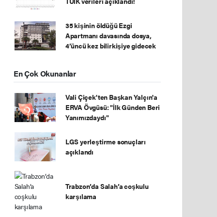
TÜİK verileri açıklandı!
35 kişinin öldüğü Ezgi
Apartmanı davasında dosya,
4’üncü kez bilirkişiye gidecek
En Çok Okunanlar
Vali Çiçek'ten Başkan Yalçın'a
ERVA Övgüsü: "İlk Günden Beri
Yanımızdaydı"
LGS yerleştirme sonuçları
açıklandı
Trabzon’da Salah’a coşkulu
karşılama