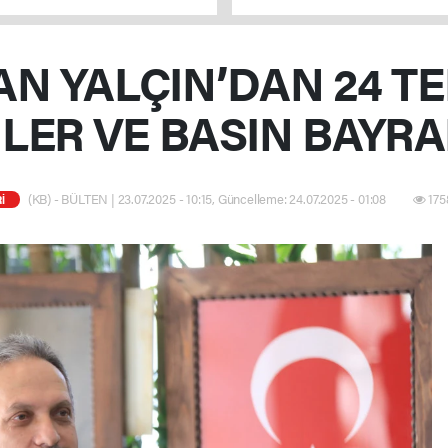
ecek
N YALÇIN’DAN 24 
LER VE BASIN BAYRA
(KB) - BÜLTEN | 23.07.2025 - 10:15, Güncelleme: 24.07.2025 - 01:08
175
İ