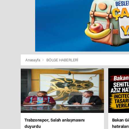
Anasayfa
BÖLGE HABERLERİ
Trabzonspor, Salah anlaşmasını
Bakan Gür
duyurdu
hatıralar