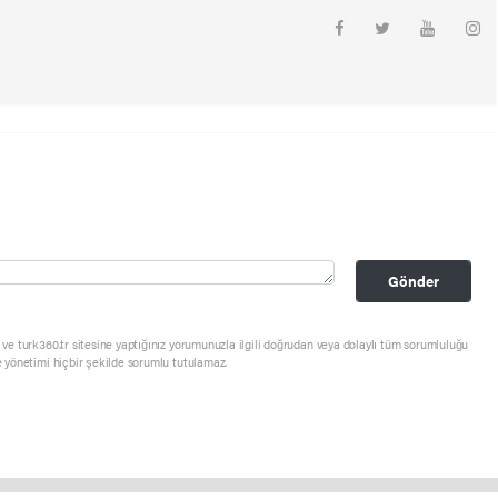
Gönder
ve turk360.tr sitesine yaptığınız yorumunuzla ilgili doğrudan veya dolaylı tüm sorumluluğu
e yönetimi hiçbir şekilde sorumlu tutulamaz.