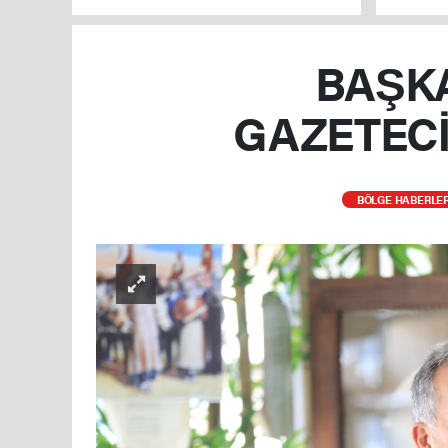
verilmey
BAŞKA
GAZETECİ
BÖLGE HABERLER