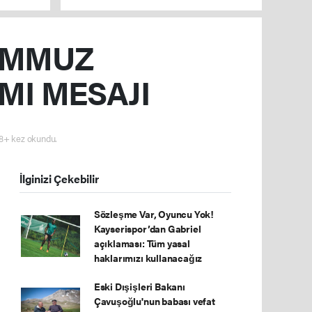
TEMMUZ
MI MESAJI
8+ kez okundu.
İlginizi Çekebilir
Sözleşme Var, Oyuncu Yok!
Kayserispor’dan Gabriel
açıklaması: Tüm yasal
haklarımızı kullanacağız
Eski Dışişleri Bakanı
Çavuşoğlu'nun babası vefat