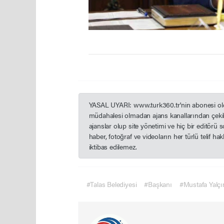
YASAL UYARI: www.turk360.tr'nin abonesi olduğ
müdahalesi olmadan ajans kanallarından çekil
ajanslar olup site yönetimi ve hiç bir editörü
haber, fotoğraf ve videoların her türlü telif h
iktibas edilemez.
#Talas Belediyesi
#Başkanı
#Mustafa Yalçı