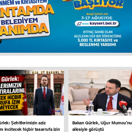
lek: Şehitlerimizin aziz
Bakan Gürlek, Uğur Mumcu'n
ını incitecek hiçbir tasarrufa izin
ailesiyle görüştü