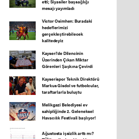
etti; Siyasiler başsağlığı
mesajı yayımladı
Victor Osimhen: Buradaki
hedeflerimizi
gerçekleştirebilecek
kalitedeyiz
Kayseri'de Dilencinin
Üzerinden Çıkan Miktar
Görenleri Şaşkına Çevirdi
Kayserispor Teknik Direktörü
Markus Gisdol ve futbolcular,
taraftarlarla buluştu
Melikgazi Belediyesi ev
sahipliğinde 2. Geleneksel
Havacılık Festivali başlıyor!
Ağustosta işsizlik arttı mı?