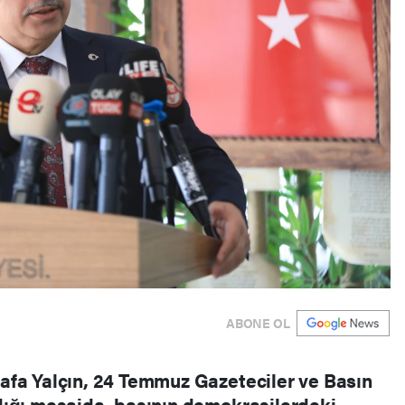
ABONE OL
afa Yalçın, 24 Temmuz Gazeteciler ve Basın
dığı mesajda, basının demokrasilerdeki