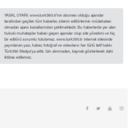
YASAL UYARI: www.turk360.tr'nin abonesi olduğu ajanslar
tarafından geçilen tüm haberler, sitenin editörlerinin müdahalesi
olmadan ajans kanallarından çekilmektedir. Bu haberlerde yer alan
hukuki muhataplar haberi geçen ajanslar olup site yönetimi ve hiç
bir editörü sorumlu tutulamaz. www.turk360.tr internet sitesinde
yayınlanan yazı, haber, fotoğraf ve videoların her türlü telif hakkı
Türk360 Medya'ya aittir. İzin alınmadan, kaynak gösterilerek dahi
iktibas edilemez.