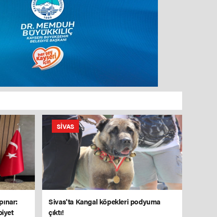
SIVAS
pınar:
Sivas'ta Kangal köpekleri podyuma
biyet
çıktı!