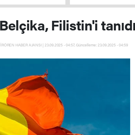
parolasıyla çıkıyoruz
Belçika, Filistin'i tanıd
İRÖREN HABER AJANSI | 23.09.2025 - 04:57, Güncelleme: 23.09.2025 - 04:59