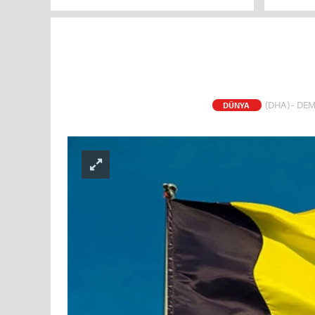
TBMM Genel Kurulu'nda kabul edildi
(DHA) - DEM
DÜNYA