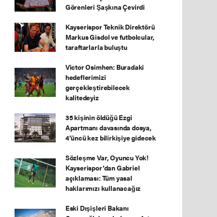
Görenleri Şaşkına Çevirdi
Kayserispor Teknik Direktörü
Markus Gisdol ve futbolcular,
taraftarlarla buluştu
Victor Osimhen: Buradaki
hedeflerimizi
gerçekleştirebilecek
kalitedeyiz
35 kişinin öldüğü Ezgi
Apartmanı davasında dosya,
4’üncü kez bilirkişiye gidecek
Sözleşme Var, Oyuncu Yok!
Kayserispor’dan Gabriel
açıklaması: Tüm yasal
haklarımızı kullanacağız
Eski Dışişleri Bakanı