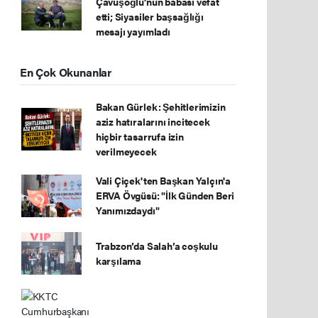
Çavuşoğlu'nun babası vefat
etti; Siyasiler başsağlığı
mesajı yayımladı
En Çok Okunanlar
Bakan Gürlek: Şehitlerimizin
aziz hatıralarını incitecek
hiçbir tasarrufa izin
verilmeyecek
Vali Çiçek'ten Başkan Yalçın'a
ERVA Övgüsü: "İlk Günden Beri
Yanımızdaydı"
Trabzon’da Salah’a coşkulu
karşılama