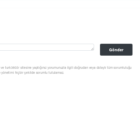
Gönder
ve turk360.tr sitesine yaptığınız yorumunuzla ilgili doğrudan veya dolaylı tüm sorumluluğu
e yönetimi hiçbir şekilde sorumlu tutulamaz.