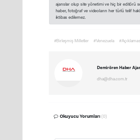
ajanslar olup site yönetimi ve hiç bir editörü
haber, fotoğraf ve videoların her türlü telif h
iktibas edilemez.
#Birleşmiş Milletler
#Venezuela
#Açıklamas
Demirören Haber Aja
dha@dha.com.tr
Okuyucu Yorumları
(0)