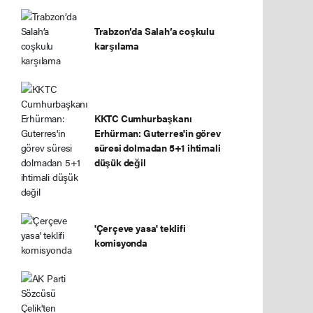
Trabzon’da Salah’a coşkulu
karşılama
KKTC Cumhurbaşkanı
Erhürman: Guterres'in görev
süresi dolmadan 5+1 ihtimali
düşük değil
'Çerçeve yasa' teklifi
komisyonda