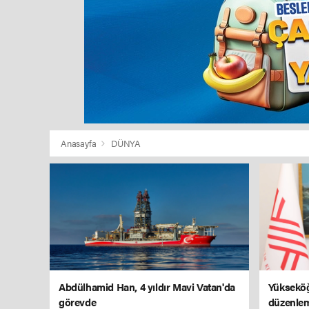
Anasayfa
DÜNYA
Abdülhamid Han, 4 yıldır Mavi Vatan'da
Yükseköğ
görevde
düzenlem