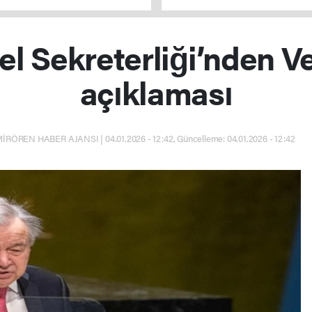
l Sekreterliği’nden V
açıklaması
İRÖREN HABER AJANSI | 04.01.2026 - 12:42, Güncelleme: 04.01.2026 - 12:42