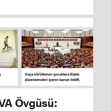
ş
Suça sürüklenen çocuklara ilişkin
düzenlemeleri içeren kanun teklifi,
TBMM Genel Kurulu'nda kabul edildi
RVA Övgüsü: