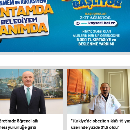
retimde öğrenci affı
'Türkiye'de obezite sıklığı 15 ya
esi yürürlüğe girdi
üzerinde yüzde 31,5 oldu'