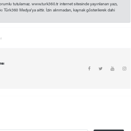
 sorumlu tutulamaz. www.turk360.tr internet sitesinde yayınlanan yazı,
akkı Türk360 Medya'ya aittir. İzin alınmadan, kaynak gösterilerek dahi
ı
nsı