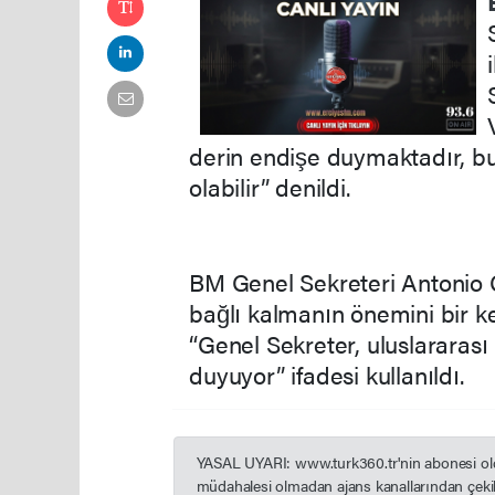
derin endişe duymaktadır, bu
olabilir” denildi.
BM Genel Sekreteri Antonio G
bağlı kalmanın önemini bir k
“Genel Sekreter, uluslarara
duyuyor” ifadesi kullanıldı.
YASAL UYARI: www.turk360.tr'nin abonesi olduğ
müdahalesi olmadan ajans kanallarından çekil