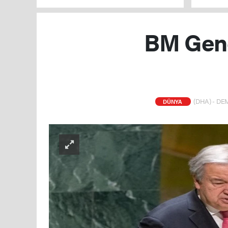
BM Gene
(DHA) - DEM
DÜNYA