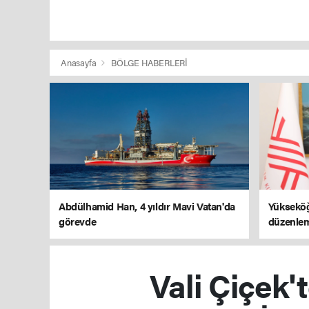
Anasayfa
BÖLGE HABERLERİ
Abdülhamid Han, 4 yıldır Mavi Vatan'da
Yükseköğ
görevde
düzenlem
Vali Çiçek