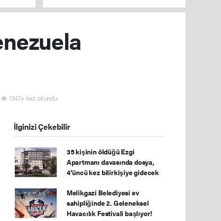
TBMM Genel Kurulu'nda kabul edildi
enezuela
1347+ kez okundu.
İlginizi Çekebilir
35 kişinin öldüğü Ezgi
Apartmanı davasında dosya,
4’üncü kez bilirkişiye gidecek
Melikgazi Belediyesi ev
sahipliğinde 2. Geleneksel
Havacılık Festivali başlıyor!