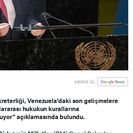
ABONE OL
kreterliği, Venezuela'daki son gelişmelere
slararası hukukun kurallarına
yor” açıklamasında bulundu.