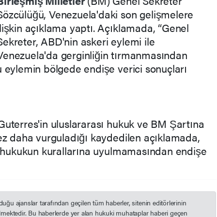
Birleşmiş Milletler
(BM) Genel Sekreter
Sözcülüğü, Venezuela'daki son gelişmelere
ilişkin açıklama yaptı. Açıklamada, “Genel
Sekreter, ABD'nin askeri eylemi ile
Venezuela'da gerginliğin tırmanmasından
 eylemin bölgede endişe verici sonuçları
uterres'in uluslararası hukuk ve BM Şartına
ez daha vurguladığı kaydedilen açıklamada,
sı hukukun kurallarına uyulmamasından endişe
u ajanslar tarafından geçilen tüm haberler, sitenin editörlerinin
mektedir. Bu haberlerde yer alan hukuki muhataplar haberi geçen