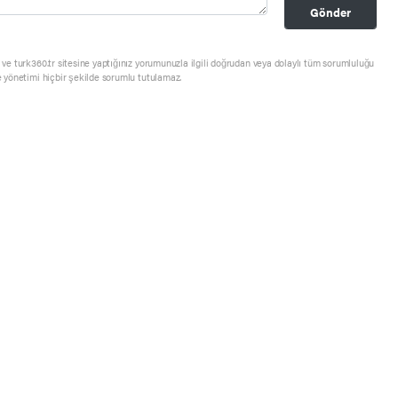
Gönder
ve turk360.tr sitesine yaptığınız yorumunuzla ilgili doğrudan veya dolaylı tüm sorumluluğu
e yönetimi hiçbir şekilde sorumlu tutulamaz.