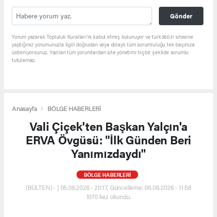
Gönder
Yorum yazarak Topluluk Kuralları’nı kabul etmiş bulunuyor ve turk360.tr sitesine
yaptığınız yorumunuzla ilgili doğrudan veya dolaylı tüm sorumluluğu tek başınıza
üstleniyorsunuz. Yazılan tüm yorumlardan site yönetimi hiçbir şekilde sorumlu
tutulamaz.
Anasayfa
BÖLGE HABERLERİ
Vali Çiçek'ten Başkan Yalçın'a
ERVA Övgüsü: "İlk Günden Beri
Yanımızdaydı"
BÖLGE HABERLERİ
(BÜLTEN) - | 05.08.2026 - 20:17, Güncelleme: 06.08.2026 - 11:58
1070 kez okundu.