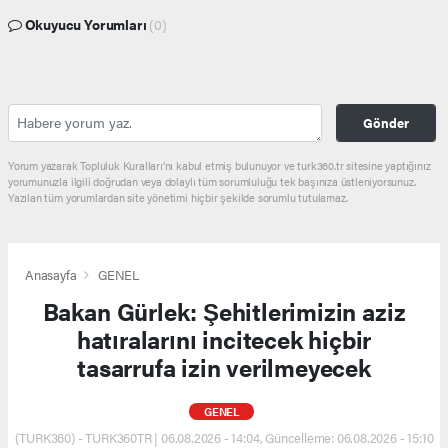
Okuyucu Yorumları
(0)
Gönder
Yorum yazarak Topluluk Kuralları’nı kabul etmiş bulunuyor ve turk360.tr sitesine yaptığınız
yorumunuzla ilgili doğrudan veya dolaylı tüm sorumluluğu tek başınıza üstleniyorsunuz.
Yazılan tüm yorumlardan site yönetimi hiçbir şekilde sorumlu tutulamaz.
Anasayfa
GENEL
Bakan Gürlek: Şehitlerimizin aziz
hatıralarını incitecek hiçbir
tasarrufa izin verilmeyecek
GENEL
(TURK360) - TURK360TR | 06.08.2026 - 14:04, Güncelleme: 06.08.2026 - 15:10