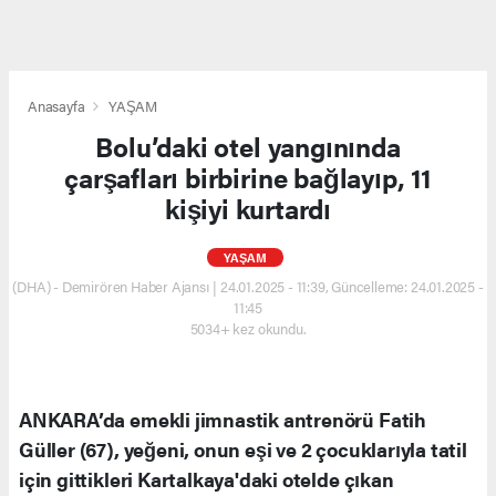
Anasayfa
YAŞAM
Bolu’daki otel yangınında
çarşafları birbirine bağlayıp, 11
kişiyi kurtardı
YAŞAM
(DHA) - Demirören Haber Ajansı | 24.01.2025 - 11:39, Güncelleme: 24.01.2025 -
11:45
5034+ kez okundu.
ANKARA’da emekli jimnastik antrenörü Fatih
Güller (67), yeğeni, onun eşi ve 2 çocuklarıyla tatil
için gittikleri Kartalkaya'daki otelde çıkan