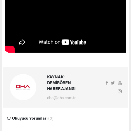
KAYNAK:
DEMİRÖREN
HABER AJANSI
dha@dha.com.tr
Okuyucu Yorumları
(0)