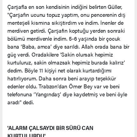
Çarşafla en son kendisinin indiğini belirten Güller,
"Çarşafın ucunu topuz yaptım, onu pencerenin dış
menteşeli kısmına sıkıştırdım ve indim. İnenler de
merdiven getirdi. Çarşafın koptuğu yerden sonraki
bölümü merdivenle indim. 5-6 yaşında bir çocuk
bana ‘Baba, amca’ diye sarıldı. Allah orada bana bir
güç verdi. Oradakilere ‘Sakin olursak hepimiz
kurtuluruz, sakin olmazsak hepimiz burada kalırız’
dedim. Böyle 11 kişiyi net olarak kurtardığımı
hatırlıyorum. Daha sonra beni arayıp teşekkür
edenler oldu. Trabzon’dan Ömer Bey var ve beni
telefonuna ‘Yangındaş’ diye kaydetmiş ve beni öyle
aradı" dedi.
'ALARM ÇALSAYDI BİR SÜRÜ CAN
KURTULURDU'