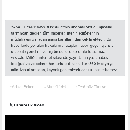
YASAL UYARI: www.turk360.tr'nin abonesi olduğu ajanslar
tarafından geçilen tüm haberler, sitenin editörlerinin
müdahalesi olmadan ajans kanallarından çekilmektedir. Bu
haberlerde yer alan hukuki muhataplar haberi geçen ajanslar
olup site yönetimi ve hiç bir editörü sorumlu tutulamaz.
www.turk360.tr internet sitesinde yayınlanan yazı, haber,
fotoğraf ve videoların her türlü telif hakkı Türk360 Medya'ya
aittir. İzin alınmadan, kaynak gösterilerek dahi iktibas edilemez.
#Adalet Bakanı
#Akın Gürlek
#Terörsüz Türkiye
Habere Ek Video