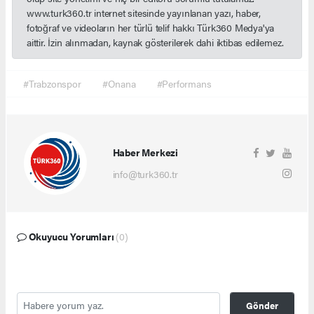
www.turk360.tr internet sitesinde yayınlanan yazı, haber,
fotoğraf ve videoların her türlü telif hakkı Türk360 Medya'ya
aittir. İzin alınmadan, kaynak gösterilerek dahi iktibas edilemez.
#Trabzonspor
#Onana
#Performans
Haber Merkezi
info@turk360.tr
Okuyucu Yorumları
(0)
Gönder