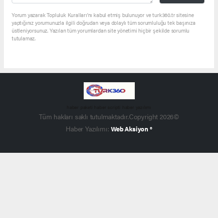
Yorum yazarak Topluluk Kuralları’nı kabul etmiş bulunuyor ve turk360.tr sitesine
yaptığınız yorumunuzla ilgili doğrudan veya dolaylı tüm sorumluluğu tek başınıza
üstleniyorsunuz. Yazılan tüm yorumlardan site yönetimi hiçbir şekilde sorumlu
tutulamaz.
haber paketi
haber scripti
haber yazılımı
Tüm hakları saklı tutulmaktadır.Copyright 2026©
Haber Yazılımı:
Web Aksiyon ®