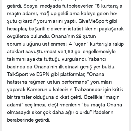
getirdi. Sosyal medyada futbolseverler, “8 kurtarışla
maçın adamı, mağlup geldi ama kaleye gelen her
şutu çıkardı” yorumlarını yaptı. GiveMeSport gibi
hesaplar, başarılı eldivenin istatistiklerini paylaşarak
övgülerde bulundu. Onana’nın 29 şutun
sorumluluğunu üstlenmesi, 4 “uçan” kurtarışla rakip
atakları savuşturması ve 1,63 gol engellemesiyle
takımını ayakta tuttuğu vurgulandı. Yabancı
basında da Onana’nın ilk sınavı geniş yer buldu.
TalkSport ve ESPN gibi platformlar, “Onana
hatasına rağmen üstün performans” yorumları
yaparak Kamerunlu kalecinin Trabzonspor için kritik
bir transfer olduğuna dikkat çekti. Özellikle “maçın
adamı” seçilmesi, eleştirmenlerin “bu maçta Onana
olmasaydı skor çok daha ağır olurdu” ifadelerini
beraberinde getirdi.