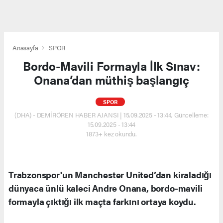
Anasayfa
SPOR
Bordo-Mavili Formayla İlk Sınav:
Onana’dan müthiş başlangıç
SPOR
(DHA) - DEMİRÖREN HABER AJANSI | 15.09.2025 - 13:44, Güncelleme:
15.09.2025 - 13:44
1873+ kez okundu.
Trabzonspor'un Manchester United’dan kiraladığı
dünyaca ünlü kaleci Andre Onana, bordo-mavili
formayla çıktığı ilk maçta farkını ortaya koydu.