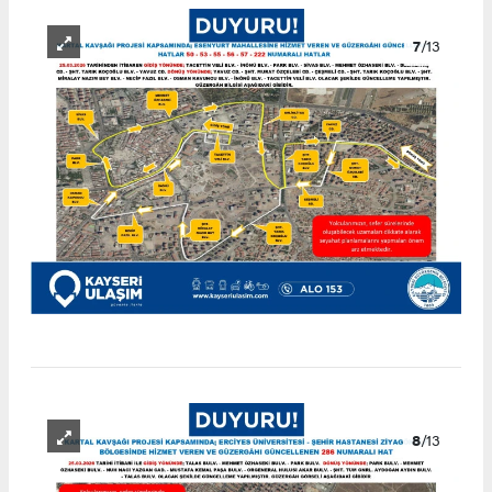
7
/13
8
/13