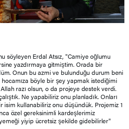
unu söyleyen Erdal Atsız, "Camiye oğlumu
dersine yazdırmaya gitmiştim. Orada bir
rdüm. Onun bu azmi ve bulunduğu durum beni
i hocamıza böyle bir şey yapmak istediğimi
Allah razı olsun, o da projeye destek verdi.
alıştık. Ne yapabiliriz onu planladık. Onları
 isim kullanabiliriz onu düşündük. Projemiz 1
unca özel gereksinimli kardeşlerimiz
 yemeği yiyip ücretsiz şekilde gidebilirler"