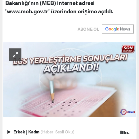
Bakanlığı'nın (MEB) internet adresi
'www.meb.gov.tr' üzerinden erişime açıldı.
ABONE OL
Erkek
|
Kadın
(Haberi Sesli Oku)