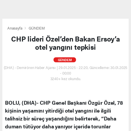
Anasayfa
GÜNDEM
CHP lideri Özel’den Bakan Ersoy’a
otel yangını tepkisi
GÜNDEM
(DHA) - Demirören Haber Ajansı | 29.01.2025 - 22:20, Güncelleme: 30.01.2025
- 00:00
3240+ kez okundu.
BOLU, (DHA)- CHP Genel Başkanı Özgür Özel, 78
kişinin yaşamını yitirdiği otel yangını ile ilgili
talihsiz bir süreç yaşandığını belirterek, “Daha
duman tütüyor daha yanıyor içeride torunlar