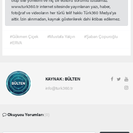
olup site yönetimi ve hiç bir editörü sorumlu tutulamaz.
www.turk360.tr internet sitesinde yayınlanan yazı, haber,
fotoğraf ve videoların her türlü telif hakkı Türk360 Medya'ya
aittir. İzin alınmadan, kaynak gösterilerek dahi iktibas edilemez.
#Gökmen Çiçek
#Mustafa Yalçın
#Şaban Çopuroğlu
#ERVA
KAYNAK : BÜLTEN
info@turk360.tr
Okuyucu Yorumları
(0)