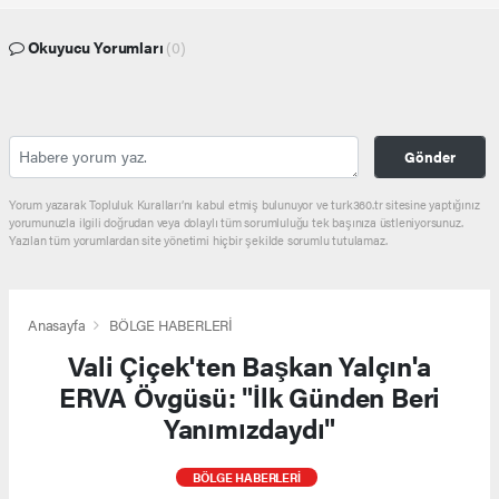
Okuyucu Yorumları
(0)
Gönder
Yorum yazarak Topluluk Kuralları’nı kabul etmiş bulunuyor ve turk360.tr sitesine yaptığınız
yorumunuzla ilgili doğrudan veya dolaylı tüm sorumluluğu tek başınıza üstleniyorsunuz.
Yazılan tüm yorumlardan site yönetimi hiçbir şekilde sorumlu tutulamaz.
Anasayfa
BÖLGE HABERLERİ
Vali Çiçek'ten Başkan Yalçın'a
ERVA Övgüsü: "İlk Günden Beri
Yanımızdaydı"
BÖLGE HABERLERİ