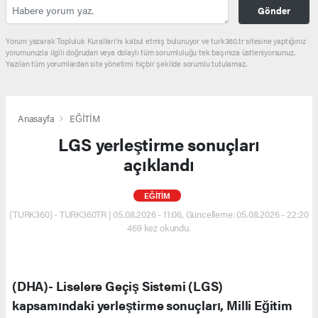
Gönder
Yorum yazarak Topluluk Kuralları’nı kabul etmiş bulunuyor ve turk360.tr sitesine yaptığınız
yorumunuzla ilgili doğrudan veya dolaylı tüm sorumluluğu tek başınıza üstleniyorsunuz.
Yazılan tüm yorumlardan site yönetimi hiçbir şekilde sorumlu tutulamaz.
Anasayfa
EĞİTİM
LGS yerleştirme sonuçları
açıklandı
EĞİTİM
(TURK360) - TURK360TR | 05.08.2026 - 11:06, Güncelleme: 05.08.2026 - 22:20
469 kez okundu.
(DHA)- Liselere Geçiş Sistemi (LGS)
kapsamındaki yerleştirme sonuçları, Milli Eğitim