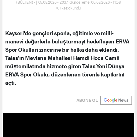
(BÜLTEN) - | 05.08.2026 - 20:17, Güncelleme: 06.08.2026 - 11:58
761 kez okundu.
Kayseri'de gençleri sporla, eğitimle ve milli-
manevi değerlerle buluşturmayı hedefleyen ERVA
Spor Okulları zincirine bir halka daha eklendi.
Talas'ın Mevlana Mahallesi Hamdi Hoca Camii
müştemilatında hizmete giren Talas Yeni Dünya
ERVA Spor Okulu, düzenlenen törenle kapılarını
açtı.
ABONE OL