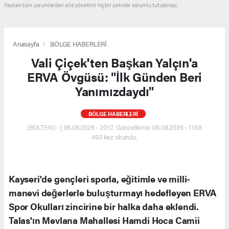
Yazılan tüm yorumlardan site yönetimi hiçbir şekilde sorumlu tutulamaz.
Anasayfa
BÖLGE HABERLERİ
Vali Çiçek'ten Başkan Yalçın'a
ERVA Övgüsü: "İlk Günden Beri
Yanımızdaydı"
BÖLGE HABERLERİ
(BÜLTEN) - | 05.08.2026 - 20:17, Güncelleme: 06.08.2026 - 11:58
493 kez okundu.
Kayseri'de gençleri sporla, eğitimle ve milli-
manevi değerlerle buluşturmayı hedefleyen ERVA
Spor Okulları zincirine bir halka daha eklendi.
Talas'ın Mevlana Mahallesi Hamdi Hoca Camii