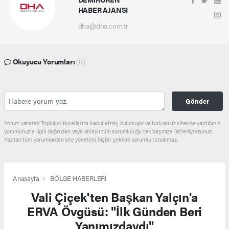
HABER AJANSI
dha@dha.com.tr
Okuyucu Yorumları
(0)
Gönder
Yorum yazarak Topluluk Kuralları’nı kabul etmiş bulunuyor ve turk360.tr sitesine yaptığınız
yorumunuzla ilgili doğrudan veya dolaylı tüm sorumluluğu tek başınıza üstleniyorsunuz.
Yazılan tüm yorumlardan site yönetimi hiçbir şekilde sorumlu tutulamaz.
Anasayfa
BÖLGE HABERLERİ
Vali Çiçek'ten Başkan Yalçın'a
ERVA Övgüsü: "İlk Günden Beri
Yanımızdaydı"