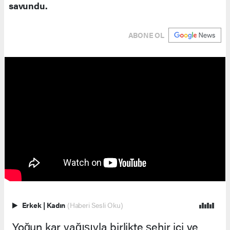
savundu.
ABONE OL
Erkek
|
Kadın
(Haberi Sesli Oku)
Yoğun kar yağışıyla birlikte şehir içi ve