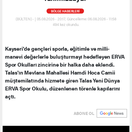
BÖLGE HABERLERİ
(BÜLTEN) - | 05.08.2026 - 20:17, Güncelleme: 06.08.2026 - 11:58
494 kez okundu.
Kayseri'de gençleri sporla, eğitimle ve milli-
manevi değerlerle buluşturmayı hedefleyen ERVA
Spor Okulları zincirine bir halka daha eklendi.
Talas'ın Mevlana Mahallesi Hamdi Hoca Camii
müştemilatında hizmete giren Talas Yeni Dünya
ERVA Spor Okulu, düzenlenen törenle kapılarını
açtı.
ABONE OL