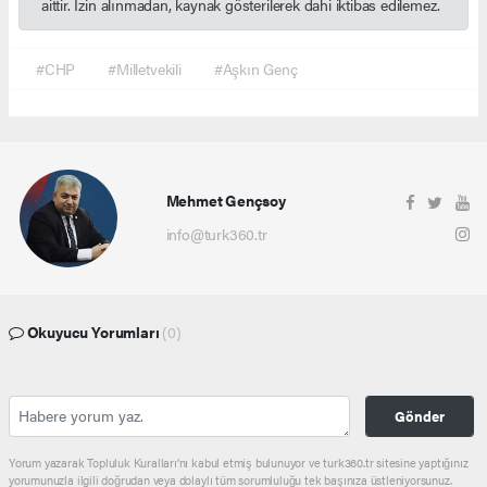
aittir. İzin alınmadan, kaynak gösterilerek dahi iktibas edilemez.
#CHP
#Milletvekili
#Aşkın Genç
Mehmet Gençsoy
info@turk360.tr
Okuyucu Yorumları
(0)
Gönder
Yorum yazarak Topluluk Kuralları’nı kabul etmiş bulunuyor ve turk360.tr sitesine yaptığınız
yorumunuzla ilgili doğrudan veya dolaylı tüm sorumluluğu tek başınıza üstleniyorsunuz.