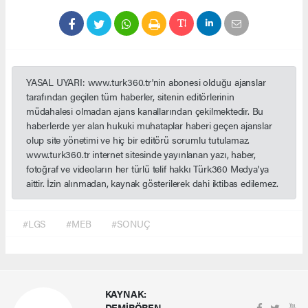
YASAL UYARI: www.turk360.tr'nin abonesi olduğu ajanslar
tarafından geçilen tüm haberler, sitenin editörlerinin
müdahalesi olmadan ajans kanallarından çekilmektedir. Bu
haberlerde yer alan hukuki muhataplar haberi geçen ajanslar
olup site yönetimi ve hiç bir editörü sorumlu tutulamaz.
www.turk360.tr internet sitesinde yayınlanan yazı, haber,
fotoğraf ve videoların her türlü telif hakkı Türk360 Medya'ya
aittir. İzin alınmadan, kaynak gösterilerek dahi iktibas edilemez.
#LGS
#MEB
#SONUÇ
KAYNAK:
DEMİRÖREN