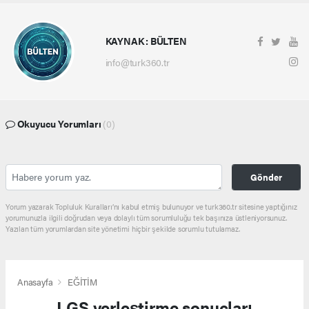
KAYNAK : BÜLTEN
info@turk360.tr
Okuyucu Yorumları
(0)
Gönder
Yorum yazarak Topluluk Kuralları’nı kabul etmiş bulunuyor ve turk360.tr sitesine yaptığınız
yorumunuzla ilgili doğrudan veya dolaylı tüm sorumluluğu tek başınıza üstleniyorsunuz.
Yazılan tüm yorumlardan site yönetimi hiçbir şekilde sorumlu tutulamaz.
Anasayfa
EĞİTİM
LGS yerleştirme sonuçları