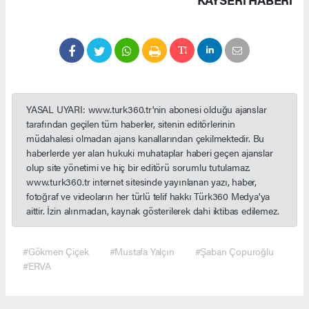
YASAL UYARI: www.turk360.tr'nin abonesi olduğu ajanslar
tarafından geçilen tüm haberler, sitenin editörlerinin
müdahalesi olmadan ajans kanallarından çekilmektedir. Bu
haberlerde yer alan hukuki muhataplar haberi geçen ajanslar
olup site yönetimi ve hiç bir editörü sorumlu tutulamaz.
www.turk360.tr internet sitesinde yayınlanan yazı, haber,
fotoğraf ve videoların her türlü telif hakkı Türk360 Medya'ya
aittir. İzin alınmadan, kaynak gösterilerek dahi iktibas edilemez.
#Gökmen Çiçek
#Mustafa Yalçın
#Şaban Çopuroğlu
#ERVA