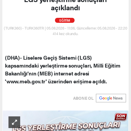
açıklandı
EĞİTİM
(TURK360) - TURK360TR | 05.08.2026 - 11:06, Güncelleme: 05.08.2026 - 22:20
414 kez okundu.
(DHA)- Liselere Geçiş Sistemi (LGS)
kapsamındaki yerleştirme sonuçları, Milli Eğitim
Bakanlığı'nın (MEB) internet adresi
'www.meb.gov.tr' üzerinden erişime açıldı.
ABONE OL