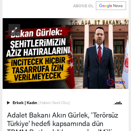
ABONE OL
Erkek
|
Kadın
(Haberi Sesli Oku)
Adalet Bakanı Akın Gürlek, 'Terörsüz
Türkiye' hedefi kapsamında dün