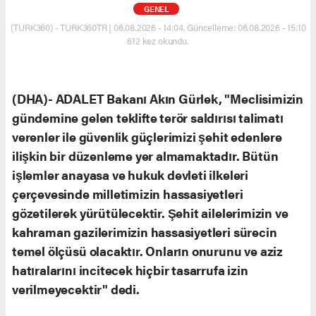
GENEL
(TURK360) - TURK360TR | 06.08.2026 - 14:04, Güncelleme: 06.08.2026 - 15:10
612 kez okundu.
(DHA)- ADALET Bakanı Akın Gürlek, "Meclisimizin
gündemine gelen teklifte terör saldırısı talimatı
verenler ile güvenlik güçlerimizi şehit edenlere
ilişkin bir düzenleme yer almamaktadır. Bütün
işlemler anayasa ve hukuk devleti ilkeleri
çerçevesinde milletimizin hassasiyetleri
gözetilerek yürütülecektir. Şehit ailelerimizin ve
kahraman gazilerimizin hassasiyetleri sürecin
temel ölçüsü olacaktır. Onların onurunu ve aziz
hatıralarını incitecek hiçbir tasarrufa izin
verilmeyecektir" dedi.