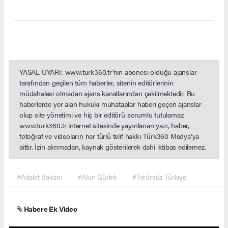
YASAL UYARI: www.turk360.tr'nin abonesi olduğu ajanslar
tarafından geçilen tüm haberler, sitenin editörlerinin
müdahalesi olmadan ajans kanallarından çekilmektedir. Bu
haberlerde yer alan hukuki muhataplar haberi geçen ajanslar
olup site yönetimi ve hiç bir editörü sorumlu tutulamaz.
www.turk360.tr internet sitesinde yayınlanan yazı, haber,
fotoğraf ve videoların her türlü telif hakkı Türk360 Medya'ya
aittir. İzin alınmadan, kaynak gösterilerek dahi iktibas edilemez.
#Adalet Bakanı
#Akın Gürlek
#Terörsüz Türkiye
Habere Ek Video