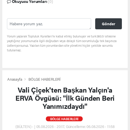
Okuyucu Yorumları
(0)
Gönder
Yorum yazarak Topluluk Kuralları’nı kabul etmiş bulunuyor ve turk360.tr sitesine
yaptığınız yorumunuzla ilgili doğrudan veya dolaylı tüm sorumluluğu tek başınıza
üstleniyorsunuz. Yazılan tüm yorumlardan site yönetimi hiçbir şekilde sorumlu
tutulamaz.
Anasayfa
BÖLGE HABERLERİ
Vali Çiçek'ten Başkan Yalçın'a
ERVA Övgüsü: "İlk Günden Beri
Yanımızdaydı"
BÖLGE HABERLERİ
(BÜLTEN) - | 05.08.2026 - 20:17, Güncelleme: 06.08.2026 - 11:58