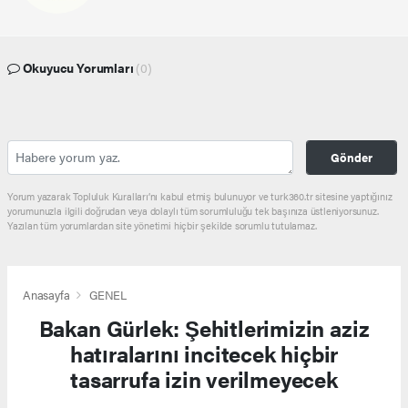
Okuyucu Yorumları
(0)
Gönder
Yorum yazarak Topluluk Kuralları’nı kabul etmiş bulunuyor ve turk360.tr sitesine yaptığınız
yorumunuzla ilgili doğrudan veya dolaylı tüm sorumluluğu tek başınıza üstleniyorsunuz.
Yazılan tüm yorumlardan site yönetimi hiçbir şekilde sorumlu tutulamaz.
Anasayfa
GENEL
Bakan Gürlek: Şehitlerimizin aziz
hatıralarını incitecek hiçbir
tasarrufa izin verilmeyecek