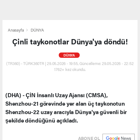
Anasayfa
DÜNYA
Çinli taykonotlar Dünya'ya döndü!
DÜNYA
(TR360) - TÜRK360TR | 29.05.2026 - 19:55, Güncelleme: 29.05.2026 - 22:52
1762+ kez okundu.
(DHA) - ÇİN İnsanlı Uzay Ajansı (CMSA),
Shenzhou-21 görevinde yer alan üç taykonotun
Shenzhou-22 uzay aracıyla Dünya'ya güvenli bir
şekilde döndüğünü açıkladı.
ABONE OL