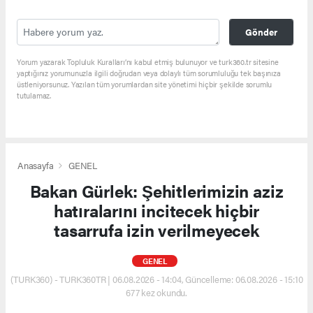
Gönder
Yorum yazarak Topluluk Kuralları’nı kabul etmiş bulunuyor ve turk360.tr sitesine
yaptığınız yorumunuzla ilgili doğrudan veya dolaylı tüm sorumluluğu tek başınıza
üstleniyorsunuz. Yazılan tüm yorumlardan site yönetimi hiçbir şekilde sorumlu
tutulamaz.
Anasayfa
GENEL
Bakan Gürlek: Şehitlerimizin aziz
hatıralarını incitecek hiçbir
tasarrufa izin verilmeyecek
GENEL
(TURK360) - TURK360TR | 06.08.2026 - 14:04, Güncelleme: 06.08.2026 - 15:10
677 kez okundu.