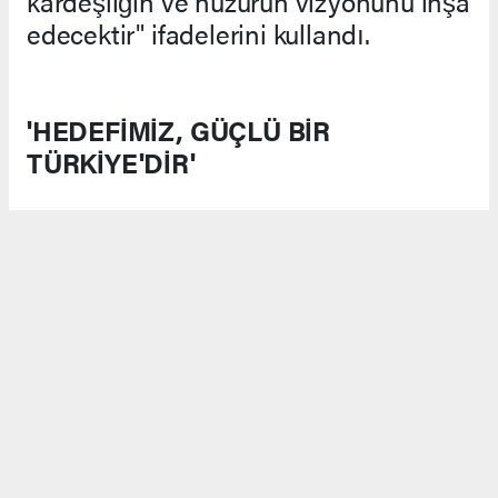
kardeşliğin ve huzurun vizyonunu inşa
edecektir" ifadelerini kullandı.
'HEDEFİMİZ, GÜÇLÜ BİR
TÜRKİYE'DİR'
Türkiye Cumhuriyeti'nin hukuk devleti
ilkelerinden hiçbir zaman
ayrılmayacağını belirten Bakan
Gürlek, "Meclis gündemine gelen
teklif, 'Terörsüz Türkiye' hedefimizin
hukuki zemininin güçlendirilmesine
yönelik önemli bir adımdır. Hedefimiz;
güvenliğin, huzurun ve kardeşliğin