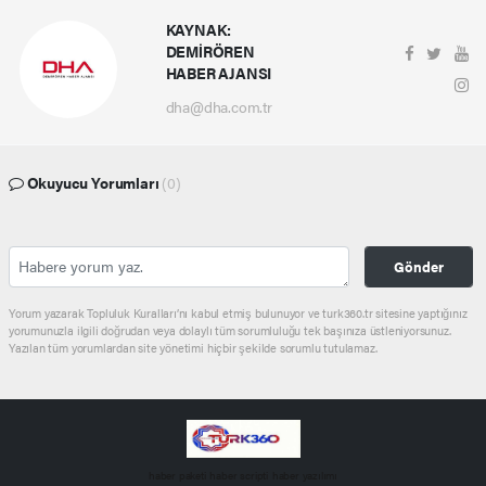
KAYNAK:
DEMİRÖREN
HABER AJANSI
dha@dha.com.tr
Okuyucu Yorumları
(0)
Gönder
Yorum yazarak Topluluk Kuralları’nı kabul etmiş bulunuyor ve turk360.tr sitesine yaptığınız
yorumunuzla ilgili doğrudan veya dolaylı tüm sorumluluğu tek başınıza üstleniyorsunuz.
Yazılan tüm yorumlardan site yönetimi hiçbir şekilde sorumlu tutulamaz.
haber paketi
haber scripti
haber yazılımı