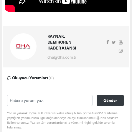
KAYNAK:
DEMİRÖREN
HABER AJANSI
dha@dha.com.tr
Okuyucu Yorumları
(0)
Gönder
Yorum yazarak Topluluk Kuralları’nı kabul etmiş bulunuyor ve turk360.tr sitesine
yaptığınız yorumunuzla ilgili doğrudan veya dolaylı tüm sorumluluğu tek başınıza
üstleniyorsunuz. Yazılan tüm yorumlardan site yönetimi hiçbir şekilde sorumlu
tutulamaz.