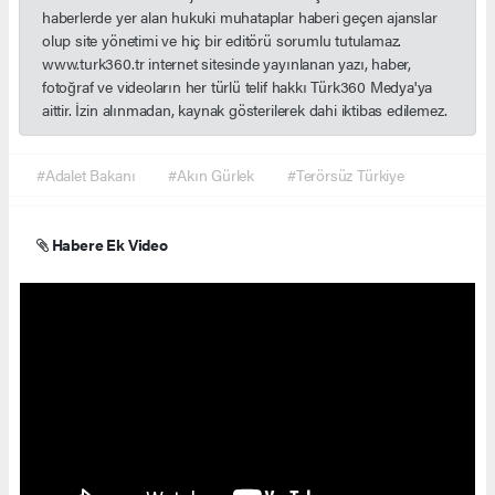
haberlerde yer alan hukuki muhataplar haberi geçen ajanslar
olup site yönetimi ve hiç bir editörü sorumlu tutulamaz.
www.turk360.tr internet sitesinde yayınlanan yazı, haber,
fotoğraf ve videoların her türlü telif hakkı Türk360 Medya'ya
aittir. İzin alınmadan, kaynak gösterilerek dahi iktibas edilemez.
#Adalet Bakanı
#Akın Gürlek
#Terörsüz Türkiye
Habere Ek Video