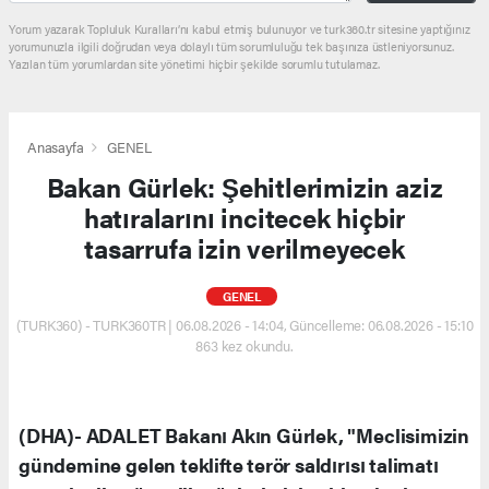
Yorum yazarak Topluluk Kuralları’nı kabul etmiş bulunuyor ve turk360.tr sitesine yaptığınız
yorumunuzla ilgili doğrudan veya dolaylı tüm sorumluluğu tek başınıza üstleniyorsunuz.
Yazılan tüm yorumlardan site yönetimi hiçbir şekilde sorumlu tutulamaz.
Anasayfa
GENEL
Bakan Gürlek: Şehitlerimizin aziz
hatıralarını incitecek hiçbir
tasarrufa izin verilmeyecek
GENEL
(TURK360) - TURK360TR | 06.08.2026 - 14:04, Güncelleme: 06.08.2026 - 15:10
863 kez okundu.
(DHA)- ADALET Bakanı Akın Gürlek, "Meclisimizin
gündemine gelen teklifte terör saldırısı talimatı