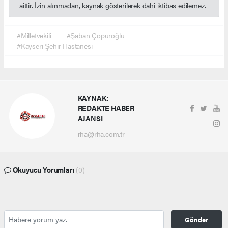
aittir. İzin alınmadan, kaynak gösterilerek dahi iktibas edilemez.
#Milletvekili
#Şaban Çopuroğlu
#Kayseri Şehir Hastanesi
KAYNAK:
REDAKTE HABER
AJANSI
rha@rha.com.tr
Okuyucu Yorumları
(0)
Gönder