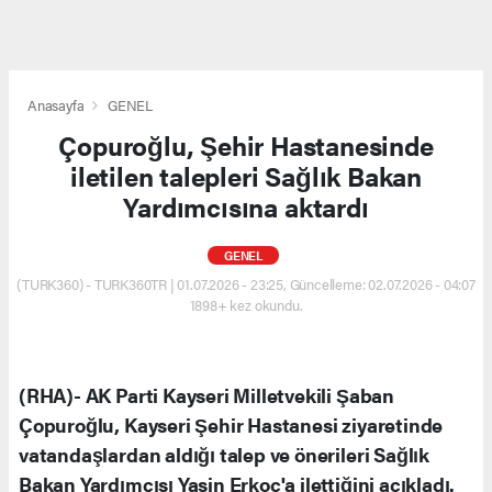
Anasayfa
GENEL
Çopuroğlu, Şehir Hastanesinde
iletilen talepleri Sağlık Bakan
Yardımcısına aktardı
GENEL
(TURK360) - TURK360TR | 01.07.2026 - 23:25, Güncelleme: 02.07.2026 - 04:07
1898+ kez okundu.
(RHA)- AK Parti Kayseri Milletvekili Şaban
Çopuroğlu, Kayseri Şehir Hastanesi ziyaretinde
vatandaşlardan aldığı talep ve önerileri Sağlık
Bakan Yardımcısı Yasin Erkoç'a ilettiğini açıkladı.