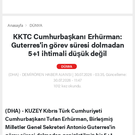
Anasayfa
DÜNYA
KKTC Cumhurbaşkanı Erhürman:
Guterres'in görev süresi dolmadan
5+1 ihtimali düşük değil
DÜNYA
(DHA) - DEMİRÖREN HABER AJANSI | 30.07.2026 - 03:35, Güncelleme:
30.07.2026 - 11:47
1012 kez okundu.
(DHA) - KUZEY Kıbrıs Türk Cumhuriyeti
Cumhurbaşkanı Tufan Erhürman, Birleşmiş
Milletler Genel Sekreteri Antonio Guterres'in
görev süresi dolmadan genişletilmiş bir 5+1