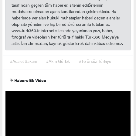
tarafından geçilen tüm haberler, sitenin editörlerinin
müdahalesi olmadan ajans kanallarından çekilmektedir. Bu
haberlerde yer alan hukuki muhataplar haberi geçen ajanslar
olup site yönetimi ve hiç bir editörü sorumlu tutulamaz.
www.turk360.tr internet sitesinde yayınlanan yazı, haber,
fotoğraf ve videoların her türlü telif hakkı Türk360 Medya'ya
aittir. İzin alınmadan, kaynak gösterilerek dahi iktibas edilemez.
#Adalet Bakanı
#Akın Gürlek
#Terörsüz Türkiye
Habere Ek Video