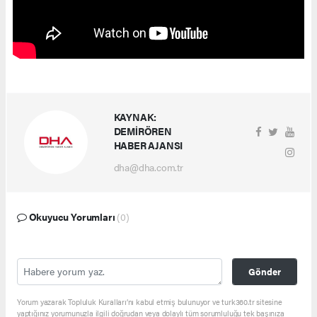
KAYNAK:
DEMİRÖREN
HABER AJANSI
dha@dha.com.tr
Okuyucu Yorumları
(0)
Gönder
Yorum yazarak Topluluk Kuralları’nı kabul etmiş bulunuyor ve turk360.tr sitesine
yaptığınız yorumunuzla ilgili doğrudan veya dolaylı tüm sorumluluğu tek başınıza