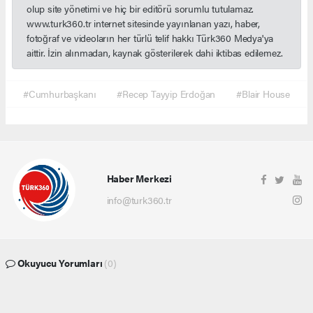
olup site yönetimi ve hiç bir editörü sorumlu tutulamaz.
www.turk360.tr internet sitesinde yayınlanan yazı, haber,
fotoğraf ve videoların her türlü telif hakkı Türk360 Medya'ya
aittir. İzin alınmadan, kaynak gösterilerek dahi iktibas edilemez.
#Cumhurbaşkanı
#Recep Tayyip Erdoğan
#Blair House
Haber Merkezi
info@turk360.tr
Okuyucu Yorumları
(0)