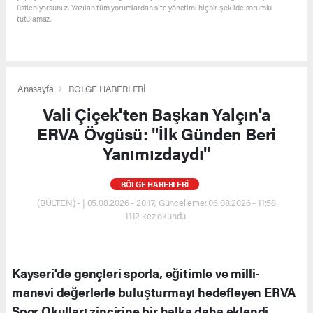
üstleniyorsunuz. Yazılan tüm yorumlardan site yönetimi hiçbir şekilde sorumlu
tutulamaz.
Anasayfa
BÖLGE HABERLERİ
Vali Çiçek'ten Başkan Yalçın'a
ERVA Övgüsü: "İlk Günden Beri
Yanımızdaydı"
BÖLGE HABERLERİ
(BÜLTEN) - | 05.08.2026 - 20:17, Güncelleme: 06.08.2026 - 11:58
1112 kez okundu.
Kayseri'de gençleri sporla, eğitimle ve milli-
manevi değerlerle buluşturmayı hedefleyen ERVA
Spor Okulları zincirine bir halka daha eklendi.