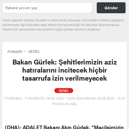
Gönder
Yorum yazarak Topluluk Kuralları’nı kabul etmiş bulunuyor ve turk360.tr sitesine yaptığınız
yorumunuzla ilgili doğrudan veya dolaylı tüm sorumluluğu tek başınıza üstleniyorsunuz.
Yazılan tüm yorumlardan site yönetimi hiçbir şekilde sorumlu tutulamaz.
Anasayfa
GENEL
Bakan Gürlek: Şehitlerimizin aziz
hatıralarını incitecek hiçbir
tasarrufa izin verilmeyecek
GENEL
(TURK360) - TURK360TR | 06.08.2026 - 14:04, Güncelleme: 06.08.2026 - 15:10
750 kez okundu.
(DHA)- ADALET Bakanı Akın Gürlek, "Meclisimizin