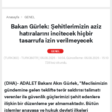
Anasayfa
GENEL
Bakan Gürlek: Şehitlerimizin aziz
hatıralarını incitecek hiçbir
tasarrufa izin verilmeyecek
GENEL
(TURK360) - TURK360TR | 06.08.2026 - 14:04, Güncelleme: 06.08.2026 - 15:10
728 kez okundu.
(DHA)- ADALET Bakanı Akın Gürlek, "Meclisimizin
gündemine gelen teklifte terör saldırısı talimatı
verenler ile güvenlik güçlerimizi şehit edenlere
ilişkin bir düzenleme yer almamaktadır. Bütün
işlemler anayasa ve hukuk devleti ilkeleri