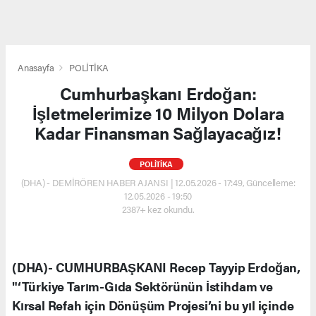
Anasayfa
POLİTİKA
Cumhurbaşkanı Erdoğan:
İşletmelerimize 10 Milyon Dolara
Kadar Finansman Sağlayacağız!
POLİTİKA
(DHA) - DEMİRÖREN HABER AJANSI | 12.05.2026 - 17:49, Güncelleme:
12.05.2026 - 19:50
2387+ kez okundu.
(DHA)- CUMHURBAŞKANI Recep Tayyip Erdoğan,
"‘Türkiye Tarım-Gıda Sektörünün İstihdam ve
Kırsal Refah için Dönüşüm Projesi’ni bu yıl içinde