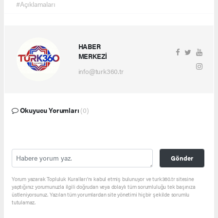
#Açıklamaları
HABER
MERKEZİ
info@turk360.tr
Okuyucu Yorumları
(0)
Gönder
Yorum yazarak Topluluk Kuralları’nı kabul etmiş bulunuyor ve turk360.tr sitesine
yaptığınız yorumunuzla ilgili doğrudan veya dolaylı tüm sorumluluğu tek başınıza
üstleniyorsunuz. Yazılan tüm yorumlardan site yönetimi hiçbir şekilde sorumlu
tutulamaz.