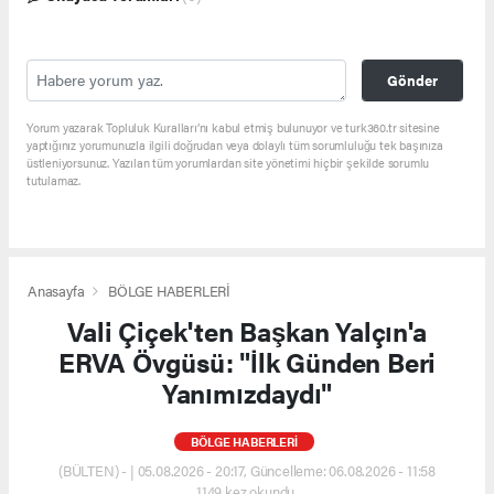
Gönder
Yorum yazarak Topluluk Kuralları’nı kabul etmiş bulunuyor ve turk360.tr sitesine
yaptığınız yorumunuzla ilgili doğrudan veya dolaylı tüm sorumluluğu tek başınıza
üstleniyorsunuz. Yazılan tüm yorumlardan site yönetimi hiçbir şekilde sorumlu
tutulamaz.
Anasayfa
BÖLGE HABERLERİ
Vali Çiçek'ten Başkan Yalçın'a
ERVA Övgüsü: "İlk Günden Beri
Yanımızdaydı"
BÖLGE HABERLERİ
(BÜLTEN) - | 05.08.2026 - 20:17, Güncelleme: 06.08.2026 - 11:58
1149 kez okundu.