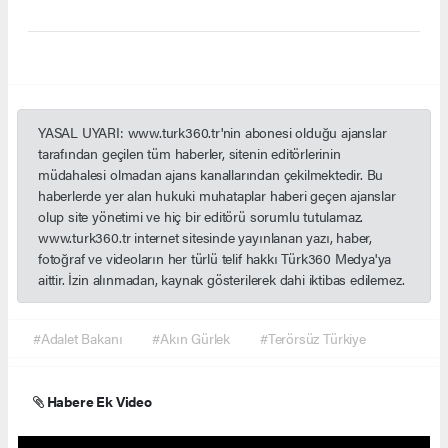
YASAL UYARI: www.turk360.tr'nin abonesi olduğu ajanslar
tarafından geçilen tüm haberler, sitenin editörlerinin
müdahalesi olmadan ajans kanallarından çekilmektedir. Bu
haberlerde yer alan hukuki muhataplar haberi geçen ajanslar
olup site yönetimi ve hiç bir editörü sorumlu tutulamaz.
www.turk360.tr internet sitesinde yayınlanan yazı, haber,
fotoğraf ve videoların her türlü telif hakkı Türk360 Medya'ya
aittir. İzin alınmadan, kaynak gösterilerek dahi iktibas edilemez.
#Adalet Bakanı
#Akın Gürlek
#Terörsüz Türkiye
Habere Ek Video