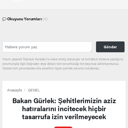
Okuyucu Yorumları
(0)
Gönder
Yorum yazarak Topluluk Kuralları’nı kabul etmiş bulunuyor ve turk360.tr sitesine yaptığınız
yorumunuzla ilgili doğrudan veya dolaylı tüm sorumluluğu tek başınıza üstleniyorsunuz.
Yazılan tüm yorumlardan site yönetimi hiçbir şekilde sorumlu tutulamaz.
Anasayfa
GENEL
Bakan Gürlek: Şehitlerimizin aziz
hatıralarını incitecek hiçbir
tasarrufa izin verilmeyecek