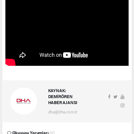
KAYNAK:
DEMİRÖREN
HABER AJANSI
dha@dha.com.tr
Okuyucu Yorumları
(0)