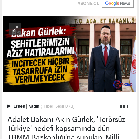
ABONE OL
Erkek
|
Kadın
(Haberi Sesli Oku)
Adalet Bakanı Akın Gürlek, 'Terörsüz
Türkiye' hedefi kapsamında dün
TBMM Başkanlığı'na sunulan 'Milli