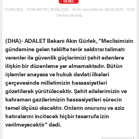
GENEL
(TURK360) - TURK360TR | 06.08.2026 - 14:04, Güncelleme: 06.08.2026 - 15:10
794 kez okundu.
(DHA)- ADALET Bakanı Akın Gürlek, "Meclisimizin
gündemine gelen teklifte terör saldırısı talimatı
verenler ile güvenlik güçlerimizi şehit edenlere
ilişkin bir düzenleme yer almamaktadır. Bütün
işlemler anayasa ve hukuk devleti ilkeleri
çerçevesinde milletimizin hassasiyetleri
gözetilerek yürütülecektir. Şehit ailelerimizin ve
kahraman gazilerimizin hassasiyetleri sürecin
temel ölçüsü olacaktır. Onların onurunu ve aziz
hatıralarını incitecek hiçbir tasarrufa izin
verilmeyecektir" dedi.