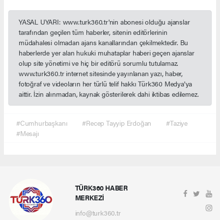
YASAL UYARI: www.turk360.tr'nin abonesi olduğu ajanslar
tarafından geçilen tüm haberler, sitenin editörlerinin
müdahalesi olmadan ajans kanallarından çekilmektedir. Bu
haberlerde yer alan hukuki muhataplar haberi geçen ajanslar
olup site yönetimi ve hiç bir editörü sorumlu tutulamaz.
www.turk360.tr internet sitesinde yayınlanan yazı, haber,
fotoğraf ve videoların her türlü telif hakkı Türk360 Medya'ya
aittir. İzin alınmadan, kaynak gösterilerek dahi iktibas edilemez.
#Cumhurbaşkanı
#Recep Tayyip Erdoğan
#Taziye
#Mesajı
TÜRK360 HABER
MERKEZİ
info@turk360.tr