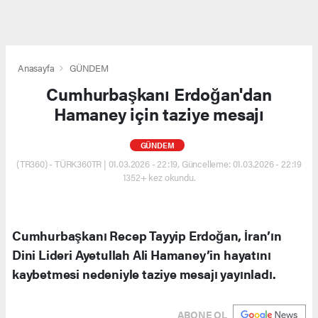
Anasayfa
GÜNDEM
Cumhurbaşkanı Erdoğan'dan
Hamaney için taziye mesajı
GÜNDEM
(TR360) - TÜRK360TR | 01.03.2026 - 22:19, Güncelleme: 01.03.2026 - 22:19
1352+ kez okundu.
Cumhurbaşkanı Recep Tayyip Erdoğan, İran’ın
Dini Lideri Ayetullah Ali Hamaney’in hayatını
kaybetmesi nedeniyle taziye mesajı yayınladı.
ABONE OL