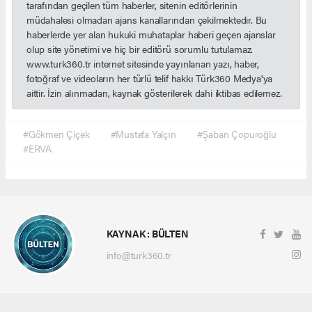
tarafından geçilen tüm haberler, sitenin editörlerinin
müdahalesi olmadan ajans kanallarından çekilmektedir. Bu
haberlerde yer alan hukuki muhataplar haberi geçen ajanslar
olup site yönetimi ve hiç bir editörü sorumlu tutulamaz.
www.turk360.tr internet sitesinde yayınlanan yazı, haber,
fotoğraf ve videoların her türlü telif hakkı Türk360 Medya'ya
aittir. İzin alınmadan, kaynak gösterilerek dahi iktibas edilemez.
#Gökmen Çiçek
#Mustafa Yalçın
#Şaban Çopuroğlu
#ERVA
KAYNAK : BÜLTEN
info@turk360.tr