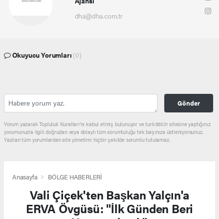
Ajansı
dha@dha.com.tr
Okuyucu Yorumları
(0)
Gönder
Yorum yazarak Topluluk Kuralları’nı kabul etmiş bulunuyor ve turk360.tr sitesine yaptığınız
yorumunuzla ilgili doğrudan veya dolaylı tüm sorumluluğu tek başınıza üstleniyorsunuz.
Yazılan tüm yorumlardan site yönetimi hiçbir şekilde sorumlu tutulamaz.
Anasayfa
BÖLGE HABERLERİ
Vali Çiçek'ten Başkan Yalçın'a
ERVA Övgüsü: "İlk Günden Beri