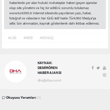
haberlerde yer alan hukuki muhataplar haberi geçen ajanslar
olup site yönetimi ve hiç bir editörü sorumlu tutulamaz.
www.turk360.tr internet sitesinde yayınlanan yazı, haber,
fotoğraf ve videoların her türlü telif hakkı Türk360 Medya'ya
aittir. İzin alınmadan, kaynak gösterilerek dahi iktibas edilemez.
#LGS
#MEB
#SONUÇ
KAYNAK:
DEMİRÖREN
HABER AJANSI
dha@dha.com.tr
Okuyucu Yorumları
(0)