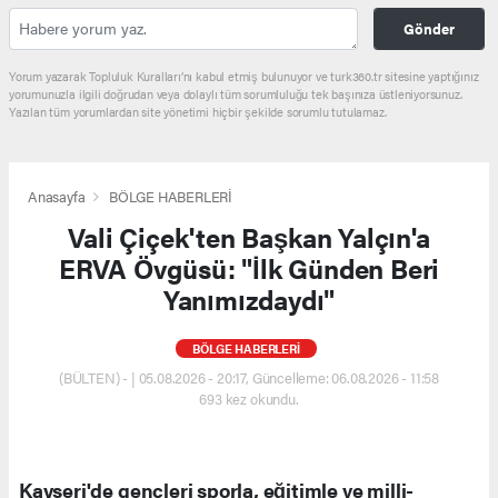
Gönder
Yorum yazarak Topluluk Kuralları’nı kabul etmiş bulunuyor ve turk360.tr sitesine yaptığınız
yorumunuzla ilgili doğrudan veya dolaylı tüm sorumluluğu tek başınıza üstleniyorsunuz.
Yazılan tüm yorumlardan site yönetimi hiçbir şekilde sorumlu tutulamaz.
Anasayfa
BÖLGE HABERLERİ
Vali Çiçek'ten Başkan Yalçın'a
ERVA Övgüsü: "İlk Günden Beri
Yanımızdaydı"
BÖLGE HABERLERİ
(BÜLTEN) - | 05.08.2026 - 20:17, Güncelleme: 06.08.2026 - 11:58
693 kez okundu.
Kayseri'de gençleri sporla, eğitimle ve milli-