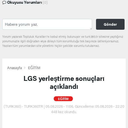
Okuyucu Yorumları
(0)
Gönder
Yorum yazarak Topluluk Kuralları’nı kabul etmiş bulunuyor ve turk360.tr sitesine yaptığınız
yorumunuzla ilgili doğrudan veya dolaylı tüm sorumluluğu tek başınıza üstleniyorsunuz.
Yazılan tüm yorumlardan site yönetimi hiçbir şekilde sorumlu tutulamaz.
Anasayfa
EĞİTİM
LGS yerleştirme sonuçları
açıklandı
EĞİTİM
(TURK360) - TURK360TR | 05.08.2026 - 11:06, Güncelleme: 05.08.2026 - 22:20
448 kez okundu.