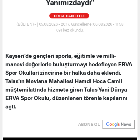
Yanımızdaydı"
BÖLGE HABERLERİ
(BÜLTEN) - | 05.08.2026 - 20:17, Güncelleme: 06.08.2026 - 11:58
691 kez okundu.
Kayseri'de gençleri sporla, eğitimle ve milli-
manevi değerlerle buluşturmayı hedefleyen ERVA
Spor Okulları zincirine bir halka daha eklendi.
Talas'ın Mevlana Mahallesi Hamdi Hoca Camii
müştemilatında hizmete giren Talas Yeni Dünya
ERVA Spor Okulu, düzenlenen törenle kapılarını
açtı.
ABONE OL