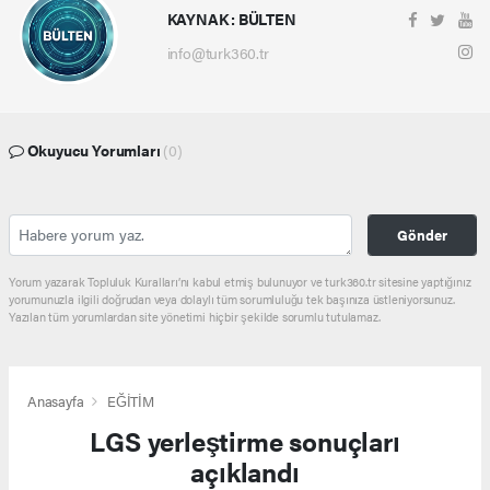
KAYNAK : BÜLTEN
info@turk360.tr
Okuyucu Yorumları
(0)
Gönder
Yorum yazarak Topluluk Kuralları’nı kabul etmiş bulunuyor ve turk360.tr sitesine yaptığınız
yorumunuzla ilgili doğrudan veya dolaylı tüm sorumluluğu tek başınıza üstleniyorsunuz.
Yazılan tüm yorumlardan site yönetimi hiçbir şekilde sorumlu tutulamaz.
Anasayfa
EĞİTİM
LGS yerleştirme sonuçları
açıklandı