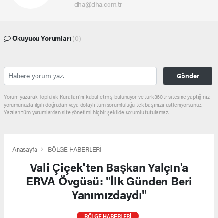
dha@dha.com.tr
Okuyucu Yorumları
(0)
Gönder
Yorum yazarak Topluluk Kuralları’nı kabul etmiş bulunuyor ve turk360.tr sitesine yaptığınız
yorumunuzla ilgili doğrudan veya dolaylı tüm sorumluluğu tek başınıza üstleniyorsunuz.
Yazılan tüm yorumlardan site yönetimi hiçbir şekilde sorumlu tutulamaz.
Anasayfa
BÖLGE HABERLERİ
Vali Çiçek'ten Başkan Yalçın'a
ERVA Övgüsü: "İlk Günden Beri
Yanımızdaydı"
BÖLGE HABERLERİ