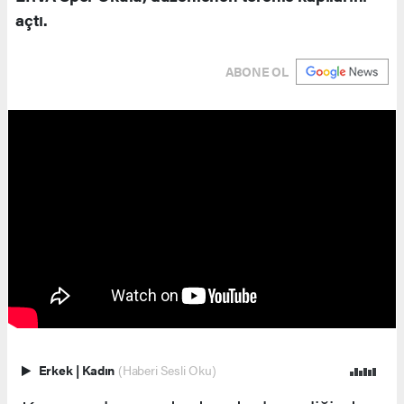
açtı.
ABONE OL
Erkek
|
Kadın
(Haberi Sesli Oku)