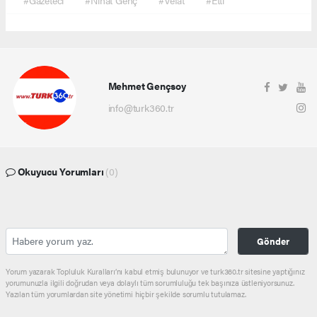
Mehmet Gençsoy
info@turk360.tr
Okuyucu Yorumları
(0)
Gönder
Yorum yazarak Topluluk Kuralları’nı kabul etmiş bulunuyor ve turk360.tr sitesine yaptığınız
yorumunuzla ilgili doğrudan veya dolaylı tüm sorumluluğu tek başınıza üstleniyorsunuz.
Yazılan tüm yorumlardan site yönetimi hiçbir şekilde sorumlu tutulamaz.