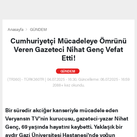
Anasayfa
GÜNDEM
Cumhuriyetçi Mücadeleye Ömrünü
Veren Gazeteci Nihat Genç Vefat
Etti!
GÜNDEM
(TR360) - TÜRK360TR | 04.07.2025 - 16:30, Güncelleme: 06.07.2025 - 16:59
2088+ kez okundu.
Bir süredir akciğer kanseriyle mücadele eden
Veryansın TV'nin kurucusu, gazeteci-yazar Nihat
Genç, 69 yaşında hayatını kaybetti. Yaklaşık bir
aydır Gazi Üniversitesi Hastanesi'nde yoğun