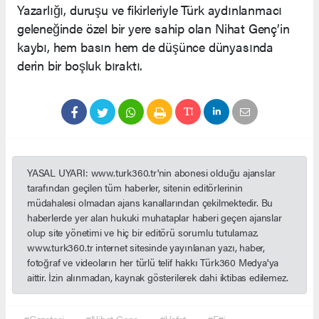
Yazarlığı, duruşu ve fikirleriyle Türk aydınlanmacı
geleneğinde özel bir yere sahip olan Nihat Genç’in
kaybı, hem basın hem de düşünce dünyasında
derin bir boşluk bıraktı.
YASAL UYARI: www.turk360.tr'nin abonesi olduğu ajanslar
tarafından geçilen tüm haberler, sitenin editörlerinin
müdahalesi olmadan ajans kanallarından çekilmektedir. Bu
haberlerde yer alan hukuki muhataplar haberi geçen ajanslar
olup site yönetimi ve hiç bir editörü sorumlu tutulamaz.
www.turk360.tr internet sitesinde yayınlanan yazı, haber,
fotoğraf ve videoların her türlü telif hakkı Türk360 Medya'ya
aittir. İzin alınmadan, kaynak gösterilerek dahi iktibas edilemez.
#Gazeteci
#Nihat Genç
#Vefat
#Etti