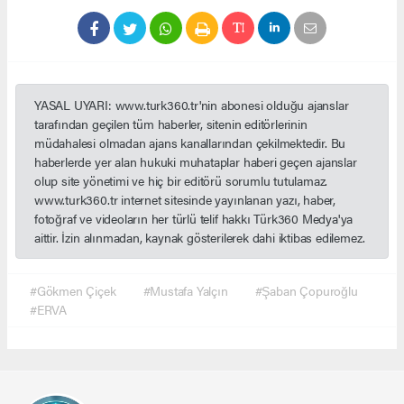
YASAL UYARI: www.turk360.tr'nin abonesi olduğu ajanslar
tarafından geçilen tüm haberler, sitenin editörlerinin
müdahalesi olmadan ajans kanallarından çekilmektedir. Bu
haberlerde yer alan hukuki muhataplar haberi geçen ajanslar
olup site yönetimi ve hiç bir editörü sorumlu tutulamaz.
www.turk360.tr internet sitesinde yayınlanan yazı, haber,
fotoğraf ve videoların her türlü telif hakkı Türk360 Medya'ya
aittir. İzin alınmadan, kaynak gösterilerek dahi iktibas edilemez.
#Gökmen Çiçek
#Mustafa Yalçın
#Şaban Çopuroğlu
#ERVA