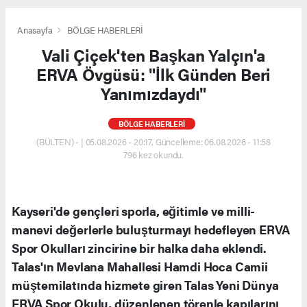
Anasayfa
BÖLGE HABERLERİ
Vali Çiçek'ten Başkan Yalçın'a
ERVA Övgüsü: "İlk Günden Beri
Yanımızdaydı"
BÖLGE HABERLERİ
(BÜLTEN) - | 05.08.2026 - 20:17, Güncelleme: 06.08.2026 - 11:58
796 kez okundu.
Kayseri'de gençleri sporla, eğitimle ve milli-
manevi değerlerle buluşturmayı hedefleyen ERVA
Spor Okulları zincirine bir halka daha eklendi.
Talas'ın Mevlana Mahallesi Hamdi Hoca Camii
müştemilatında hizmete giren Talas Yeni Dünya
ERVA Spor Okulu, düzenlenen törenle kapılarını