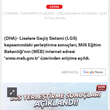
EĞİTİM
(TURK360) - TURK360TR | 05.08.2026 - 11:06, Güncelleme: 05.08.2026 - 22:20
477 kez okundu.
(DHA)- Liselere Geçiş Sistemi (LGS)
kapsamındaki yerleştirme sonuçları, Milli Eğitim
Bakanlığı'nın (MEB) internet adresi
'www.meb.gov.tr' üzerinden erişime açıldı.
ABONE OL