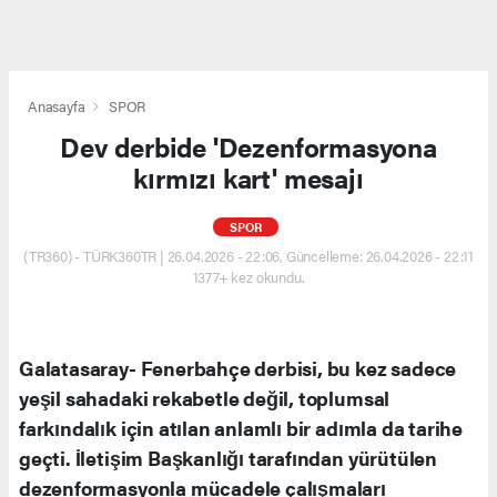
Anasayfa
SPOR
Dev derbide 'Dezenformasyona
kırmızı kart' mesajı
SPOR
(TR360) - TÜRK360TR | 26.04.2026 - 22:06, Güncelleme: 26.04.2026 - 22:11
1377+ kez okundu.
Galatasaray- Fenerbahçe derbisi, bu kez sadece
yeşil sahadaki rekabetle değil, toplumsal
farkındalık için atılan anlamlı bir adımla da tarihe
geçti. İletişim Başkanlığı tarafından yürütülen
dezenformasyonla mücadele çalışmaları