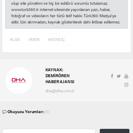
olup site yönetimi ve hiç bir editörü sorumlu tutulamaz.
www.turk360.tr internet sitesinde yayınlanan yazı, haber,
fotoğraf ve videoların her türlü telif hakkı Türk360 Medya'ya
aittir. İzin alınmadan, kaynak gösterilerek dahi iktibas edilemez.
#LGS
#MEB
#SONUÇ
KAYNAK:
DEMİRÖREN
HABER AJANSI
dha@dha.com.tr
Okuyucu Yorumları
(0)