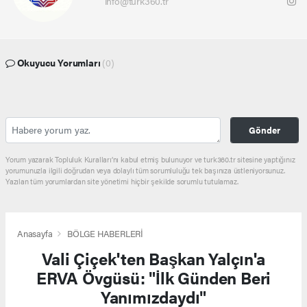
info@turk360.tr
Okuyucu Yorumları
(0)
Gönder
Yorum yazarak Topluluk Kuralları’nı kabul etmiş bulunuyor ve turk360.tr sitesine yaptığınız
yorumunuzla ilgili doğrudan veya dolaylı tüm sorumluluğu tek başınıza üstleniyorsunuz.
Yazılan tüm yorumlardan site yönetimi hiçbir şekilde sorumlu tutulamaz.
Anasayfa
BÖLGE HABERLERİ
Vali Çiçek'ten Başkan Yalçın'a
ERVA Övgüsü: "İlk Günden Beri
Yanımızdaydı"