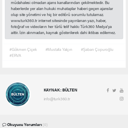
müdahalesi olmadan ajans kanallarından çekilmektedir. Bu
haberlerde yer alan hukuki muhataplar haberi geçen ajanslar
olup site yönetimi ve hiç bir editörü sorumlu tutulamaz.
www.turk360.tr internet sitesinde yayınlanan yazı, haber,
fotoğraf ve videoların her türlü telif hakkı Türk360 Medya'ya
aittir. İzin alınmadan, kaynak gösterilerek dahi iktibas edilemez.
#Gökmen Çiçek
#Mustafa Yalçın
#Şaban Çopuroğlu
#ERVA
KAYNAK : BÜLTEN
info@turk360.tr
Okuyucu Yorumları
(0)