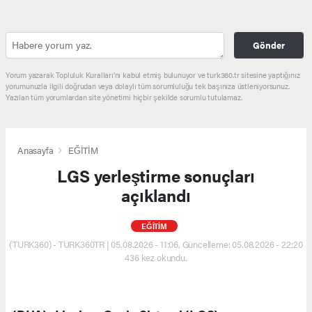
Gönder
Yorum yazarak Topluluk Kuralları’nı kabul etmiş bulunuyor ve turk360.tr sitesine yaptığınız
yorumunuzla ilgili doğrudan veya dolaylı tüm sorumluluğu tek başınıza üstleniyorsunuz.
Yazılan tüm yorumlardan site yönetimi hiçbir şekilde sorumlu tutulamaz.
Anasayfa
EĞİTİM
LGS yerleştirme sonuçları
açıklandı
EĞİTİM
(TURK360) - TURK360TR | 05.08.2026 - 11:06, Güncelleme: 05.08.2026 - 22:20
436 kez okundu.