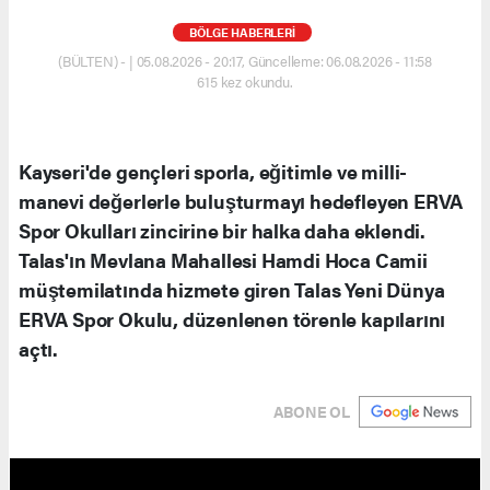
BÖLGE HABERLERİ
(BÜLTEN) - | 05.08.2026 - 20:17, Güncelleme: 06.08.2026 - 11:58
615 kez okundu.
Kayseri'de gençleri sporla, eğitimle ve milli-
manevi değerlerle buluşturmayı hedefleyen ERVA
Spor Okulları zincirine bir halka daha eklendi.
Talas'ın Mevlana Mahallesi Hamdi Hoca Camii
müştemilatında hizmete giren Talas Yeni Dünya
ERVA Spor Okulu, düzenlenen törenle kapılarını
açtı.
ABONE OL