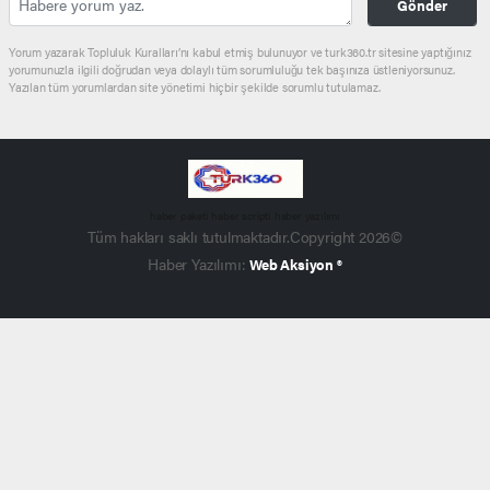
Gönder
Yorum yazarak Topluluk Kuralları’nı kabul etmiş bulunuyor ve turk360.tr sitesine yaptığınız
yorumunuzla ilgili doğrudan veya dolaylı tüm sorumluluğu tek başınıza üstleniyorsunuz.
Yazılan tüm yorumlardan site yönetimi hiçbir şekilde sorumlu tutulamaz.
haber paketi
haber scripti
haber yazılımı
Tüm hakları saklı tutulmaktadır.Copyright 2026©
Haber Yazılımı:
Web Aksiyon ®