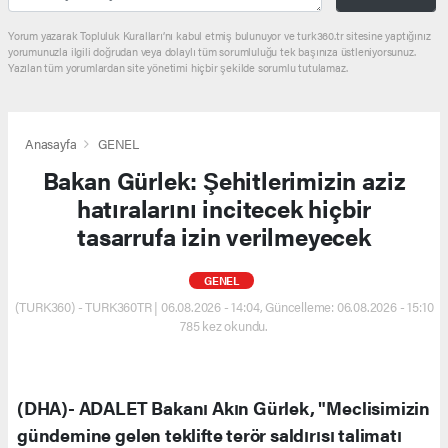
Yorum yazarak Topluluk Kuralları’nı kabul etmiş bulunuyor ve turk360.tr sitesine yaptığınız
yorumunuzla ilgili doğrudan veya dolaylı tüm sorumluluğu tek başınıza üstleniyorsunuz.
Yazılan tüm yorumlardan site yönetimi hiçbir şekilde sorumlu tutulamaz.
Anasayfa
GENEL
Bakan Gürlek: Şehitlerimizin aziz
hatıralarını incitecek hiçbir
tasarrufa izin verilmeyecek
GENEL
(TURK360) - TURK360TR | 06.08.2026 - 14:04, Güncelleme: 06.08.2026 - 15:10
785 kez okundu.
(DHA)- ADALET Bakanı Akın Gürlek, "Meclisimizin
gündemine gelen teklifte terör saldırısı talimatı