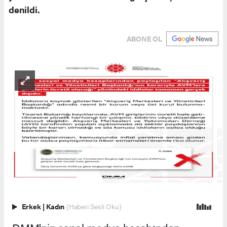
denildi.
ABONE OL
Erkek
|
Kadın
(Haberi Sesli Oku)