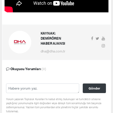
KAYNAK:
DEMİRÖREN
HABER AJANSI
dha@dha.com.tr
Okuyucu Yorumları
(0)
Gönder
Yorum yazarak Topluluk Kuralları’nı kabul etmiş bulunuyor ve turk360.tr sitesine
yaptığınız yorumunuzla ilgili doğrudan veya dolaylı tüm sorumluluğu tek başınıza
üstleniyorsunuz. Yazılan tüm yorumlardan site yönetimi hiçbir şekilde sorumlu
tutulamaz.