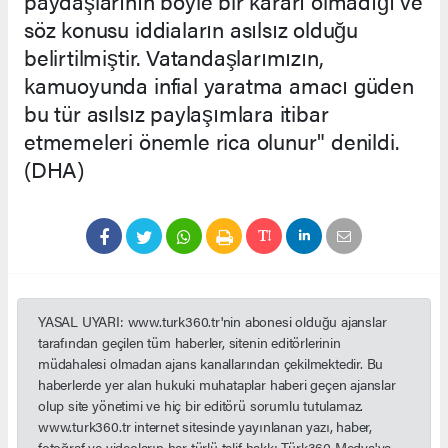
paydaşlarının böyle bir kararı olmadığı ve
söz konusu iddiaların asılsız olduğu
belirtilmiştir. Vatandaşlarımızın,
kamuoyunda infial yaratma amacı güden
bu tür asılsız paylaşımlara itibar
etmemeleri önemle rica olunur" denildi.
(DHA)
YASAL UYARI: www.turk360.tr'nin abonesi olduğu ajanslar
tarafından geçilen tüm haberler, sitenin editörlerinin
müdahalesi olmadan ajans kanallarından çekilmektedir. Bu
haberlerde yer alan hukuki muhataplar haberi geçen ajanslar
olup site yönetimi ve hiç bir editörü sorumlu tutulamaz.
www.turk360.tr internet sitesinde yayınlanan yazı, haber,
fotoğraf ve videoların her türlü telif hakkı Türk360 Medya'ya