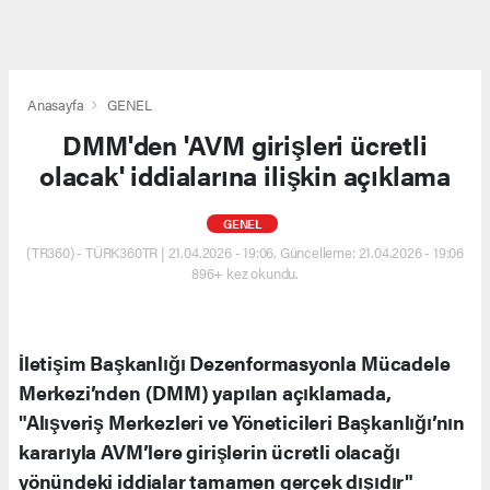
Anasayfa
GENEL
DMM'den 'AVM girişleri ücretli
olacak' iddialarına ilişkin açıklama
GENEL
(TR360) - TÜRK360TR | 21.04.2026 - 19:06, Güncelleme: 21.04.2026 - 19:06
896+ kez okundu.
İletişim Başkanlığı Dezenformasyonla Mücadele
Merkezi’nden (DMM) yapılan açıklamada,
"Alışveriş Merkezleri ve Yöneticileri Başkanlığı’nın
kararıyla AVM’lere girişlerin ücretli olacağı
yönündeki iddialar tamamen gerçek dışıdır"