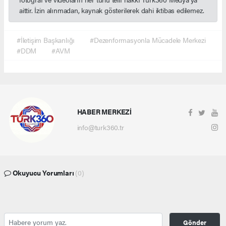
aittir. İzin alınmadan, kaynak gösterilerek dahi iktibas edilemez.
#İletişim Başkanlığı
#Dezenformasyonla Mücadele Merkezi
#DDM
#AVM
HABER MERKEZİ
info@turk360.tr
Okuyucu Yorumları
(0)
Gönder