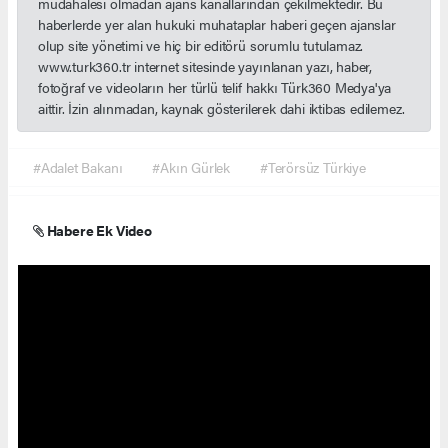
müdahalesi olmadan ajans kanallarından çekilmektedir. Bu
haberlerde yer alan hukuki muhataplar haberi geçen ajanslar
olup site yönetimi ve hiç bir editörü sorumlu tutulamaz.
www.turk360.tr internet sitesinde yayınlanan yazı, haber,
fotoğraf ve videoların her türlü telif hakkı Türk360 Medya'ya
aittir. İzin alınmadan, kaynak gösterilerek dahi iktibas edilemez.
#Adalet Bakanı
#Akın Gürlek
#Terörsüz Türkiye
Habere Ek Video