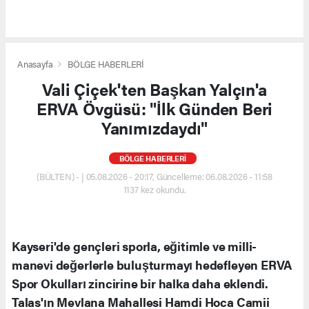
Anasayfa
BÖLGE HABERLERİ
Vali Çiçek'ten Başkan Yalçın'a
ERVA Övgüsü: "İlk Günden Beri
Yanımızdaydı"
BÖLGE HABERLERİ
(BÜLTEN) - | 05.08.2026 - 20:17, Güncelleme: 06.08.2026 - 11:58
1137 kez okundu.
Kayseri'de gençleri sporla, eğitimle ve milli-
manevi değerlerle buluşturmayı hedefleyen ERVA
Spor Okulları zincirine bir halka daha eklendi.
Talas'ın Mevlana Mahallesi Hamdi Hoca Camii