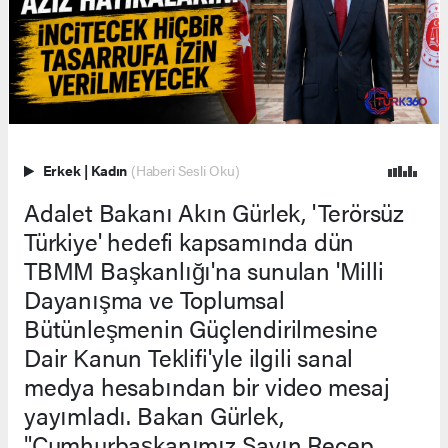
Erkek
|
Kadın
(Haberi Sesli Oku)
Adalet Bakanı Akın Gürlek, 'Terörsüz
Türkiye' hedefi kapsamında dün
TBMM Başkanlığı'na sunulan 'Milli
Dayanışma ve Toplumsal
Bütünleşmenin Güçlendirilmesine
Dair Kanun Teklifi'yle ilgili sanal
medya hesabından bir video mesaj
yayımladı. Bakan Gürlek,
"Cumhurbaşkanımız Sayın Recep