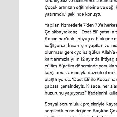
kırtasiyesiz ve beslenmesiz kalmamas
Çocuklarımızın eğitimlerine ve sağl
yatırımdır.” şeklinde konuştu.
Yapılan hizmetlerle 7’den 70’e herk
Çolakbayrakdar, “‘Dost Eli’ çatısı 
Kocasinan’daki ihtiyaç sahiplerine
sağlıyoruz. İnsan için yapılan ve in
olunması gerekiyorsa şükür Allah’a on
kartlarımızla yılın 12 ayında ihtiyaç 
eğitim-öğretim döneminde çocuklarımı
karşılamak amacıyla düzenli olarak k
ulaştırıyoruz. ‘Dost Eli’ ile Kocas
çabası içerisindeyiz. Kısaca, her a
huzurunu yaşıyoruz.” ifadelerini kull
Sosyal sorumluluk projeleriyle Kayser
sergilediklerine değinen
Başkan
Çol