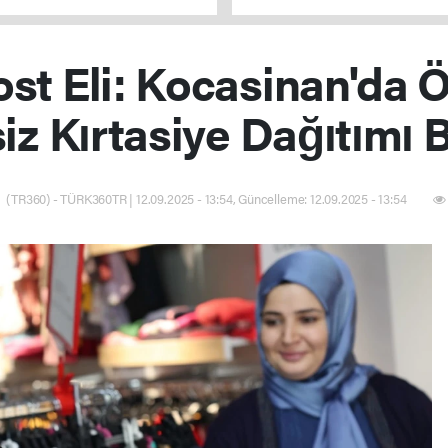
ı
uygun hale gelecek
st Eli: Kocasinan'da 
iz Kırtasiye Dağıtımı 
(TR360) - TÜRK360TR | 12.09.2025 - 13:54, Güncelleme: 12.09.2025 - 13:54