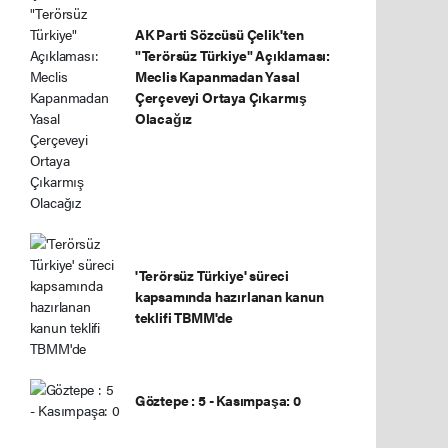
AK Parti Sözcüsü Çelik'ten
"Terörsüz Türkiye" Açıklaması:
Meclis Kapanmadan Yasal
Çerçeveyi Ortaya Çıkarmış
Olacağız
'Terörsüz Türkiye' süreci
kapsamında hazırlanan kanun
teklifi TBMM'de
Göztepe : 5 - Kasımpaşa: 0