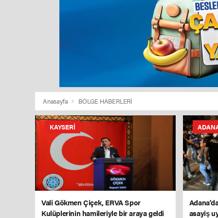
Anasayfa
BÖLGE HABERLERİ
KAYSERI
ADAN
Vali Gökmen Çiçek, ERVA Spor
Adana'da
Kulüplerinin hamileriyle bir araya geldi
asayiş u