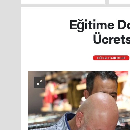
yakaland
Eğitime Do
Ücrets
BÖLGE HABERLERİ