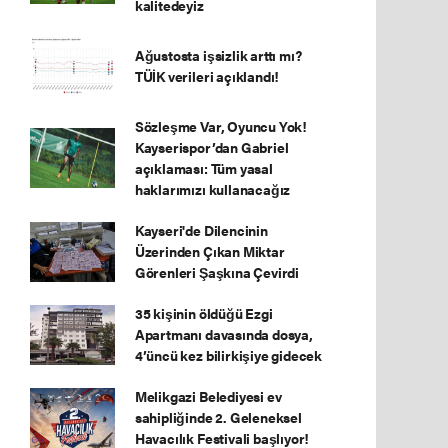
kalitedeyiz
Ağustosta işsizlik arttı mı?
TÜİK verileri açıklandı!
Sözleşme Var, Oyuncu Yok!
Kayserispor’dan Gabriel
açıklaması: Tüm yasal
haklarımızı kullanacağız
Kayseri'de Dilencinin
Üzerinden Çıkan Miktar
Görenleri Şaşkına Çevirdi
35 kişinin öldüğü Ezgi
Apartmanı davasında dosya,
4’üncü kez bilirkişiye gidecek
Melikgazi Belediyesi ev
sahipliğinde 2. Geleneksel
Havacılık Festivali başlıyor!