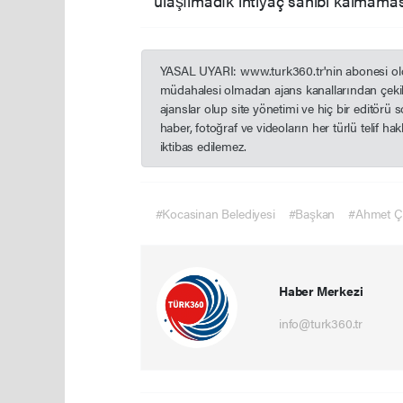
ulaşılmadık ihtiyaç sahibi kalmamasın
YASAL UYARI: www.turk360.tr'nin abonesi olduğ
müdahalesi olmadan ajans kanallarından çekil
ajanslar olup site yönetimi ve hiç bir editörü
haber, fotoğraf ve videoların her türlü telif h
iktibas edilemez.
#Kocasinan Belediyesi
#Başkan
#Ahmet Ç
Haber Merkezi
info@turk360.tr