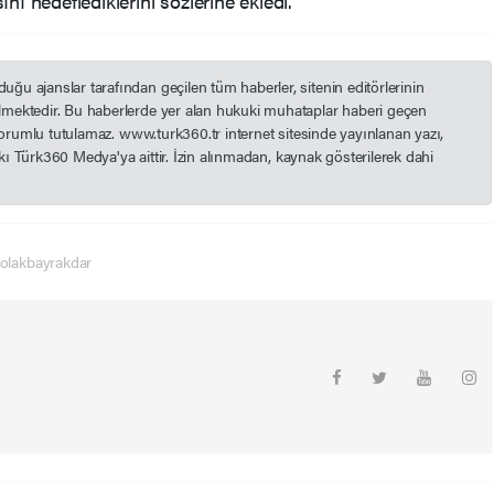
ı hedeflediklerini sözlerine ekledi.
u ajanslar tarafından geçilen tüm haberler, sitenin editörlerinin
mektedir. Bu haberlerde yer alan hukuki muhataplar haberi geçen
 sorumlu tutulamaz. www.turk360.tr internet sitesinde yayınlanan yazı,
akkı Türk360 Medya'ya aittir. İzin alınmadan, kaynak gösterilerek dahi
olakbayrakdar