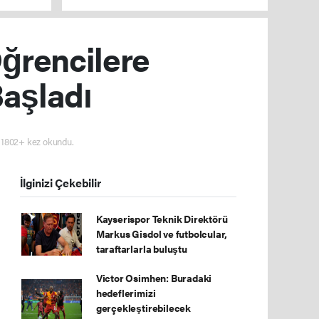
düzenlenen operasyonlarla yakalandı
Öğrencilere
Başladı
1802+ kez okundu.
İlginizi Çekebilir
Kayserispor Teknik Direktörü
Markus Gisdol ve futbolcular,
taraftarlarla buluştu
Victor Osimhen: Buradaki
hedeflerimizi
gerçekleştirebilecek