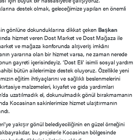
ı için büyük bir hassasiyetle çalışıyoruz.
ıklarına destek olmak, geleceğimize yapılan en önemli
esin gönlüne dokunduklarına dikkat çeken
Başkan
altında hizmet veren Dost Market ve Dost Mağaza ile
 market ve mağaza konforunda alışveriş imkânı
sanın yararına olan bir hizmet varsa, ne zaman nerede
un gayreti içerisindeyiz. ‘Dost Eli’ isimli sosyal yardım
sahibi bütün ailelerimize destek oluyoruz. Özellikle yeni
zın eğitim ihtiyaçlarını ve sağlıklı beslenmelerini
ırtasiye malzemeleri, kıyafet ve gıda yardımları
inan’da uzatılmadık el, dokunulmadık gönül bırakmamanın
landa Kocasinan sakinlerimize hizmet ulaştırmanın
andı.
i’ye yakışır gönül belediyeciliğinin en güzel örneğini
akbayrakdar, bu projelerle Kocasinan bölgesinde