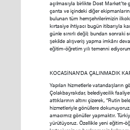
açılmasıyla birlikte Dost Market’te 
çanta ve içindeki diğer ekipmanları
bulunan tüm hemşehrilerimizin ilkokul
kırtasiye ihtiyacı bugün itibarıyla ka
günle sınırlı değil; bundan sonraki
şekilde alışveriş yapma imkânı deva
eğitim-öğretim yılı temenni ediyorum
KOCASİNAN’DA ÇALINMADIK KAP
Yapılan hizmetlerle vatandaşların g
Çolakbayrakdar, belediyecilik faaliyetl
attıklarının altını çizerek, “Rutin bel
hizmetleriyle gönüllere dokunuyoruz.
amacımız gönüller yapmaktır. Türkiye’
yürütüyoruz. Özellikle yeni eğitim