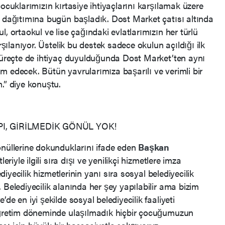
çocuklarımızın kırtasiye ihtiyaçlarını karşılamak üzere
n dağıtımına bugün başladık. Dost Market çatısı altında
, ortaokul ve lise çağındaki evlatlarımızın her türlü
rşılanıyor. Üstelik bu destek sadece okulun açıldığı ilk
 süreçte de ihtiyaç duyulduğunda Dost Market’ten aynı
m edecek. Bütün yavrularımıza başarılı ve verimli bir
.” diye konuştu.
I, GİRİLMEDİK GÖNÜL YOK!
önüllerine dokunduklarını ifade eden
Başkan
eriyle ilgili sıra dışı ve yenilikçi hizmetlere imza
ediyecilik hizmetlerinin yanı sıra sosyal belediyecilik
 Belediyecilik alanında her şey yapılabilir ama bizim
de en iyi şekilde sosyal belediyecilik faaliyeti
-öğretim döneminde ulaşılmadık hiçbir çocuğumuzun