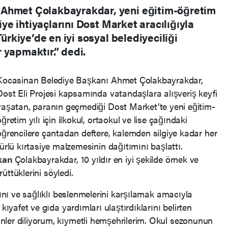
 Ahmet Çolakbayrakdar, yeni eğitim-öğretim
siye ihtiyaçlarını Dost Market aracılığıyla
Türkiye’de en iyi sosyal belediyeciliği
 yapmaktır.” dedi.
Kocasinan Belediye Başkanı Ahmet Çolakbayrakdar,
Dost Eli Projesi kapsamında vatandaşlara alışveriş keyfi
yaşatan, paranın geçmediği Dost Market’te yeni eğitim-
öğretim yılı için ilkokul, ortaokul ve lise çağındaki
öğrencilere çantadan deftere, kalemden silgiye kadar her
türlü kırtasiye malzemesinin dağıtımını başlattı.
kan
Çolakbayrakdar, 10 yıldır en iyi şekilde örnek ve
rüttüklerini söyledi.
rını ve sağlıklı beslenmelerini karşılamak amacıyla
kıyafet ve gıda yardımları ulaştırdıklarını belirten
nler diliyorum, kıymetli hemşehrilerim. Okul sezonunun