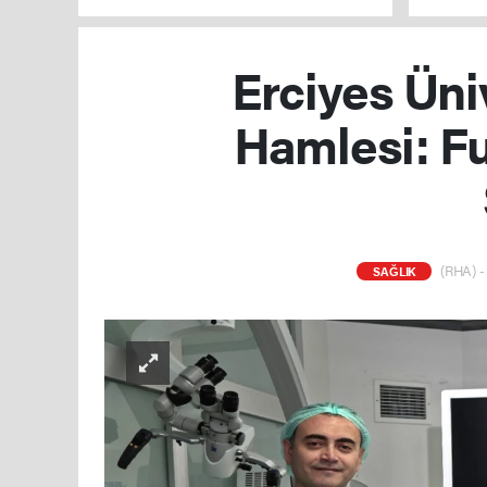
oldu
Erciyes Üni
Hamlesi: Fu
(RHA) - 
SAĞLIK