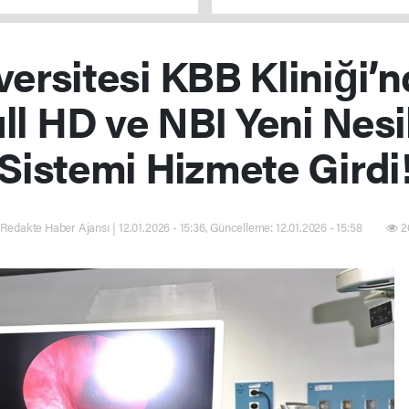
versitesi KBB Kliniği’n
ll HD ve NBI Yeni Nes
Sistemi Hizmete Girdi
Redakte Haber Ajansı | 12.01.2026 - 15:36, Güncelleme: 12.01.2026 - 15:58
2