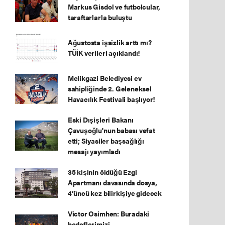
Markus Gisdol ve futbolcular,
taraftarlarla buluştu
Ağustosta işsizlik arttı mı?
TÜİK verileri açıklandı!
Melikgazi Belediyesi ev
sahipliğinde 2. Geleneksel
Havacılık Festivali başlıyor!
Eski Dışişleri Bakanı
Çavuşoğlu'nun babası vefat
etti; Siyasiler başsağlığı
mesajı yayımladı
35 kişinin öldüğü Ezgi
Apartmanı davasında dosya,
4’üncü kez bilirkişiye gidecek
Victor Osimhen: Buradaki
hedeflerimizi