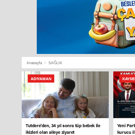
Anasayfa
SAĞLIK
ADIYAMAN
KAYSE
Tutdere'den, 34 yıl sonra tüp bebek ile
Yeni Part
ikizleri olan aileye ziyaret
kurucu il