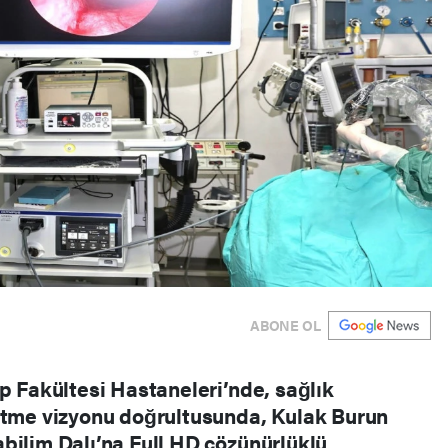
ABONE OL
p Fakültesi Hastaneleri’nde, sağlık
eltme vizyonu doğrultusunda, Kulak Burun
bilim Dalı’na Full HD çözünürlüklü