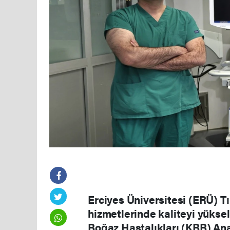
Erciyes Üniversitesi (ERÜ) Tı
hizmetlerinde kaliteyi yüks
Boğaz Hastalıkları (KBB) Ana