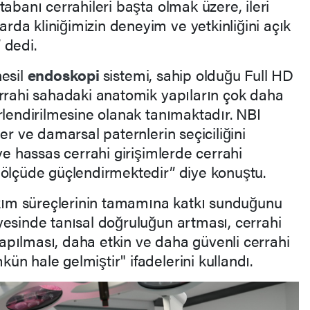
tabanı cerrahileri başta olmak üzere, ileri
da kliniğimizin deneyim ve yetkinliğini açık
 dedi.
nesil
endoskopi
sistemi, sahip olduğu Full HD
errahi sahadaki anatomik yapıların çok daha
rlendirilmesine olanak tanımaktadır. NBI
er ve damarsal paternlerin seçiciliğini
ve hassas cerrahi girişimlerde cerrahi
 ölçüde güçlendirmektedir” diye konuştu.
bakım süreçlerinin tamamına katkı sunduğunu
yesinde tanısal doğruluğun artması, cerrahi
pılması, daha etkin ve daha güvenli cerrahi
n hale gelmiştir" ifadelerini kullandı.