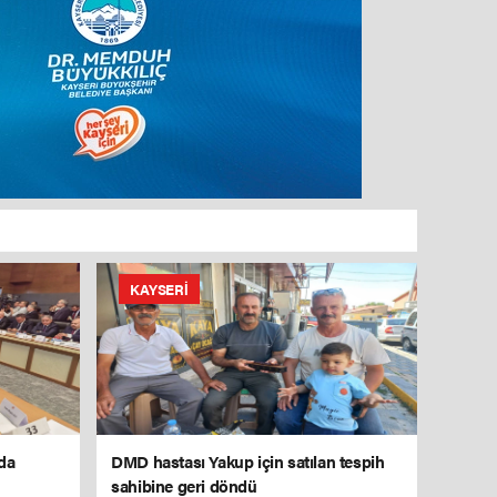
KAYSERI
nda
DMD hastası Yakup için satılan tespih
sahibine geri döndü