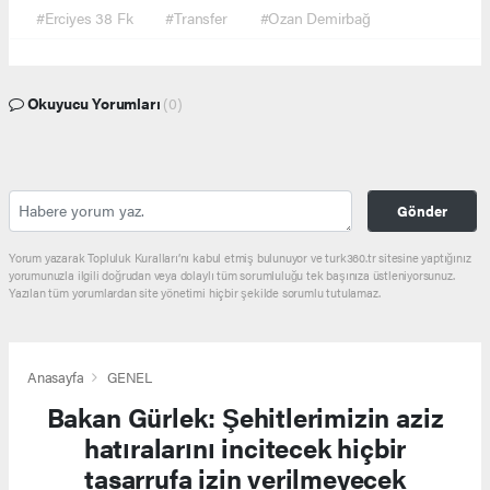
#Erciyes 38 Fk
#Transfer
#Ozan Demirbağ
Okuyucu Yorumları
(0)
Gönder
Yorum yazarak Topluluk Kuralları’nı kabul etmiş bulunuyor ve turk360.tr sitesine yaptığınız
yorumunuzla ilgili doğrudan veya dolaylı tüm sorumluluğu tek başınıza üstleniyorsunuz.
Yazılan tüm yorumlardan site yönetimi hiçbir şekilde sorumlu tutulamaz.
Anasayfa
GENEL
Bakan Gürlek: Şehitlerimizin aziz
hatıralarını incitecek hiçbir
tasarrufa izin verilmeyecek