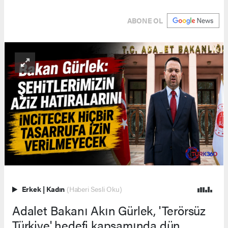
ABONE OL
Erkek
|
Kadın
(Haberi Sesli Oku)
Adalet Bakanı Akın Gürlek, 'Terörsüz
Türkiye' hedefi kapsamında dün