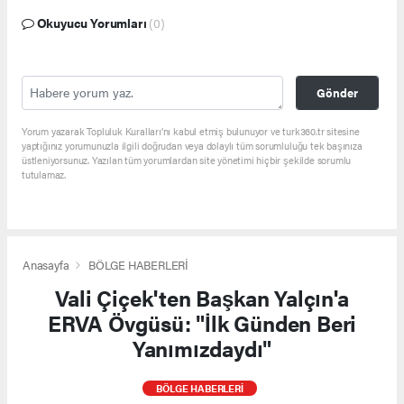
Okuyucu Yorumları
(0)
Gönder
Yorum yazarak Topluluk Kuralları’nı kabul etmiş bulunuyor ve turk360.tr sitesine
yaptığınız yorumunuzla ilgili doğrudan veya dolaylı tüm sorumluluğu tek başınıza
üstleniyorsunuz. Yazılan tüm yorumlardan site yönetimi hiçbir şekilde sorumlu
tutulamaz.
Anasayfa
BÖLGE HABERLERİ
Vali Çiçek'ten Başkan Yalçın'a
ERVA Övgüsü: "İlk Günden Beri
Yanımızdaydı"
BÖLGE HABERLERİ