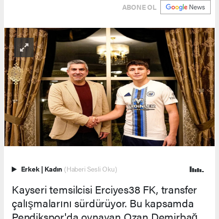
ABONE OL
Erkek
|
Kadın
(Haberi Sesli Oku)
Kayseri temsilcisi Erciyes38 FK, transfer
çalışmalarını sürdürüyor. Bu kapsamda
Pendikspor'da oynayan Ozan Demirbağ,