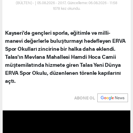
(BÜLTEN) - | 05.08.2026 - 20:17, Güncelleme: 06.08.2026 - 11:58
1078 kez okundu.
Kayseri'de gençleri sporla, eğitimle ve milli-
manevi değerlerle buluşturmayı hedefleyen ERVA
Spor Okulları zincirine bir halka daha eklendi.
Talas'ın Mevlana Mahallesi Hamdi Hoca Camii
müştemilatında hizmete giren Talas Yeni Dünya
ERVA Spor Okulu, düzenlenen törenle kapılarını
açtı.
ABONE OL