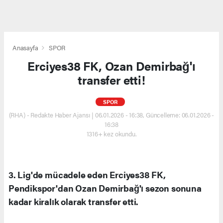
Anasayfa
SPOR
Erciyes38 FK, Ozan Demirbağ'ı
transfer etti!
SPOR
(RHA) - Redakte Haber Ajansı | 06.01.2026 - 16:38, Güncelleme: 06.01.2026 -
16:38
1316+ kez okundu.
3. Lig'de mücadele eden Erciyes38 FK,
Pendikspor'dan Ozan Demirbağ'ı sezon sonuna
kadar kiralık olarak transfer etti.