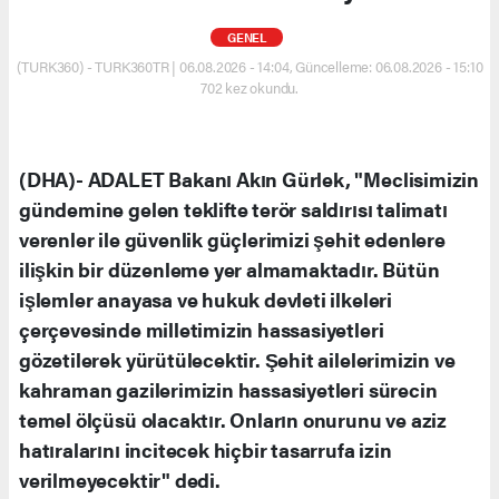
GENEL
(TURK360) - TURK360TR | 06.08.2026 - 14:04, Güncelleme: 06.08.2026 - 15:10
702 kez okundu.
(DHA)- ADALET Bakanı Akın Gürlek, "Meclisimizin
gündemine gelen teklifte terör saldırısı talimatı
verenler ile güvenlik güçlerimizi şehit edenlere
ilişkin bir düzenleme yer almamaktadır. Bütün
işlemler anayasa ve hukuk devleti ilkeleri
çerçevesinde milletimizin hassasiyetleri
gözetilerek yürütülecektir. Şehit ailelerimizin ve
kahraman gazilerimizin hassasiyetleri sürecin
temel ölçüsü olacaktır. Onların onurunu ve aziz
hatıralarını incitecek hiçbir tasarrufa izin
verilmeyecektir" dedi.