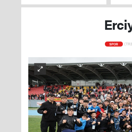
Erciy
(TR3
SPOR