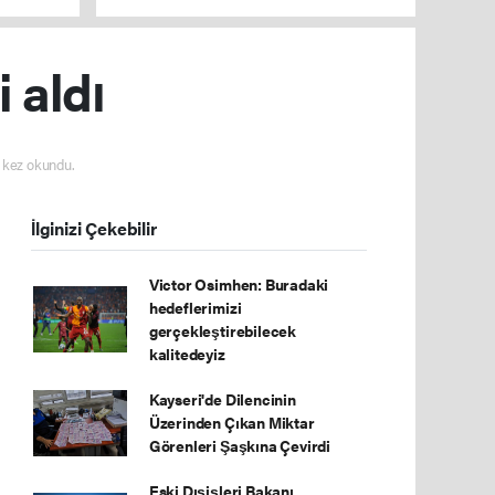
i aldı
kez okundu.
İlginizi Çekebilir
Victor Osimhen: Buradaki
hedeflerimizi
gerçekleştirebilecek
kalitedeyiz
Kayseri'de Dilencinin
Üzerinden Çıkan Miktar
Görenleri Şaşkına Çevirdi
Eski Dışişleri Bakanı