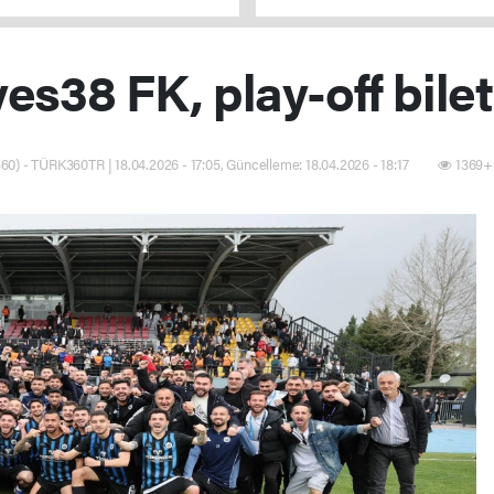
verilmeyecek
es38 FK, play-off bilet
60) - TÜRK360TR | 18.04.2026 - 17:05, Güncelleme: 18.04.2026 - 18:17
1369+ 