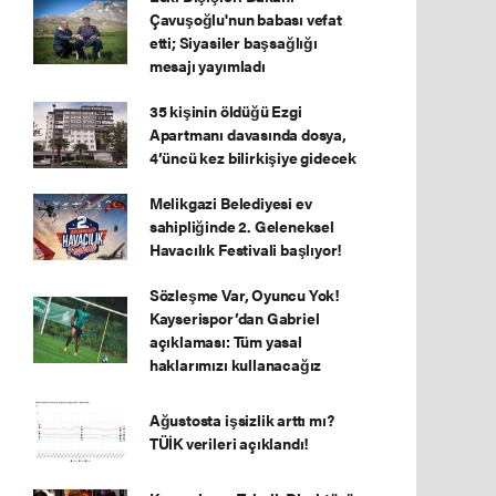
Çavuşoğlu'nun babası vefat
etti; Siyasiler başsağlığı
mesajı yayımladı
35 kişinin öldüğü Ezgi
Apartmanı davasında dosya,
4’üncü kez bilirkişiye gidecek
Melikgazi Belediyesi ev
sahipliğinde 2. Geleneksel
Havacılık Festivali başlıyor!
Sözleşme Var, Oyuncu Yok!
Kayserispor’dan Gabriel
açıklaması: Tüm yasal
haklarımızı kullanacağız
Ağustosta işsizlik arttı mı?
TÜİK verileri açıklandı!