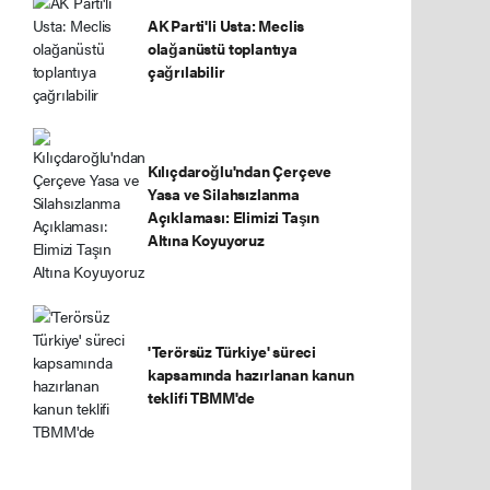
AK Parti'li Usta: Meclis
olağanüstü toplantıya
çağrılabilir
Kılıçdaroğlu'ndan Çerçeve
Yasa ve Silahsızlanma
Açıklaması: Elimizi Taşın
Altına Koyuyoruz
'Terörsüz Türkiye' süreci
kapsamında hazırlanan kanun
teklifi TBMM'de