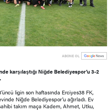
ABONE OL
inde karşılaştığı Niğde Belediyespor’u 3-2
.
3’üncü ligin son haftasında Erciyes38 FK,
evinde Niğde Belediyespor’u ağırladı. Ev
sahibi takım maça Kadem, Ahmet, Utku,