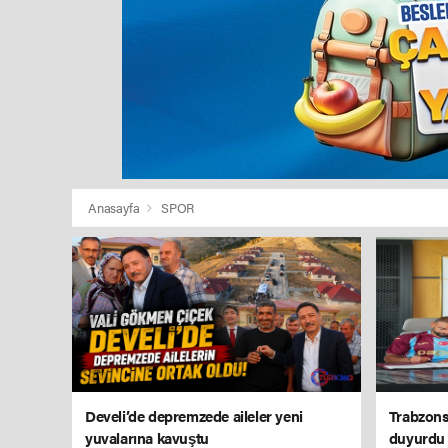
Anasayfa
SPOR
Develi’de depremzede aileler yeni
Trabzons
yuvalarına kavuştu
duyurdu