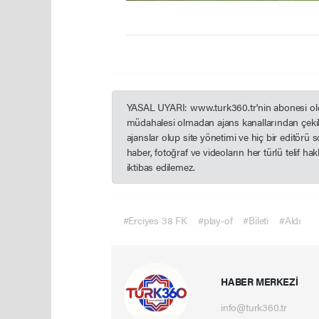
YASAL UYARI: www.turk360.tr'nin abonesi olduğ
müdahalesi olmadan ajans kanallarından çekil
ajanslar olup site yönetimi ve hiç bir editörü
haber, fotoğraf ve videoların her türlü telif h
iktibas edilemez.
#Erciyes 38 FK
#play-of
#Bileti
#Aldı
HABER MERKEZİ
info@turk360.tr