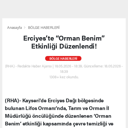
Anasayfa
BÖLGE HABERLERİ
Erciyes’te “Orman Benim”
Etkinliği Düzenlendi!
BÖLGE HABERLERİ
(RHA) - Redakte Haber Ajansı | 18.05.2026 - 18:39, Güncelleme: 18.05.2026 -
18:39
1308+ kez okundu.
(RHA)- Kayseri’de Erciyes Dağı bölgesinde
bulunan Lifos Ormanı’nda, Tarım ve Orman İl
Müdürlüğü öncülüğünde düzenlenen ‘Orman
Benim’ etkinliği kapsamında çevre temizliği ve