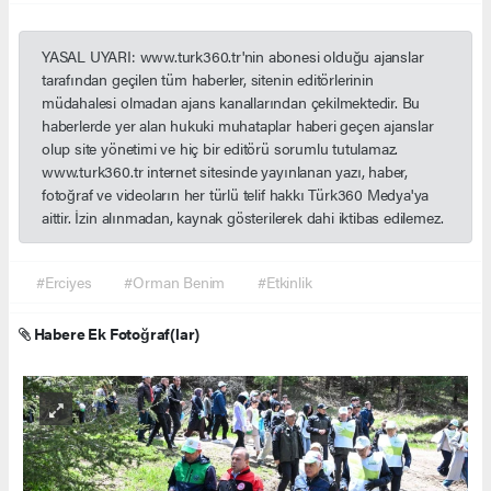
YASAL UYARI: www.turk360.tr'nin abonesi olduğu ajanslar
tarafından geçilen tüm haberler, sitenin editörlerinin
müdahalesi olmadan ajans kanallarından çekilmektedir. Bu
haberlerde yer alan hukuki muhataplar haberi geçen ajanslar
olup site yönetimi ve hiç bir editörü sorumlu tutulamaz.
www.turk360.tr internet sitesinde yayınlanan yazı, haber,
fotoğraf ve videoların her türlü telif hakkı Türk360 Medya'ya
aittir. İzin alınmadan, kaynak gösterilerek dahi iktibas edilemez.
#Erciyes
#Orman Benim
#Etkinlik
Habere Ek Fotoğraf(lar)